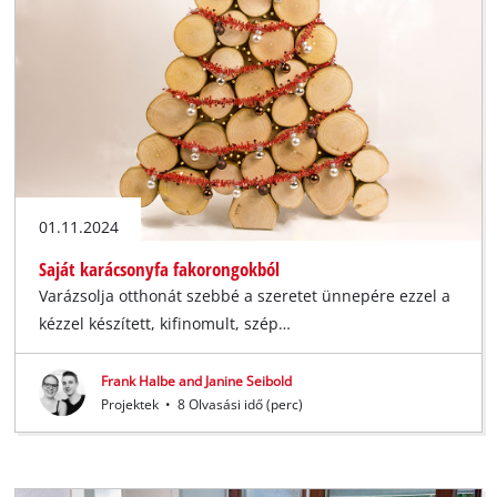
01.11.2024
Saját karácsonyfa fakorongokból
Varázsolja otthonát szebbé a szeretet ünnepére ezzel a
kézzel készített, kifinomult, szép…
Frank Halbe and Janine Seibold
Projektek
•
8 Olvasási idő (perc)