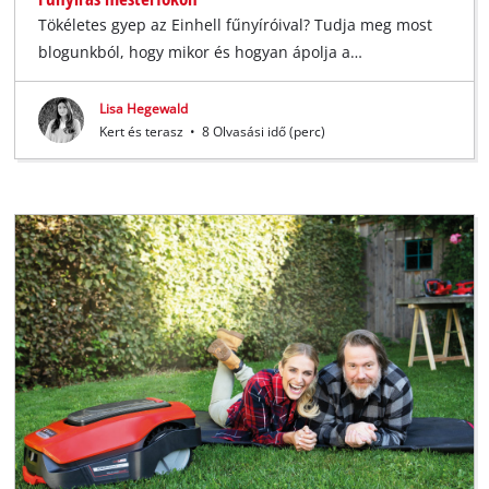
Tökéletes gyep az Einhell fűnyíróival? Tudja meg most
blogunkból, hogy mikor és hogyan ápolja a…
Lisa Hegewald
Kert és terasz
•
8 Olvasási idő (perc)