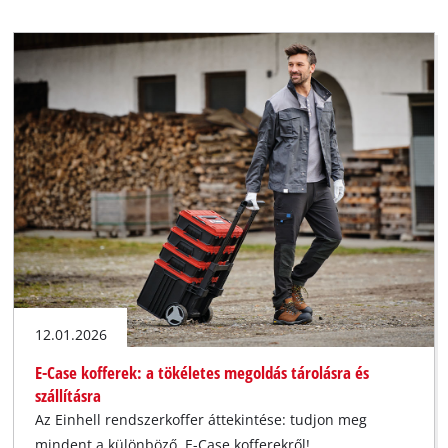
12.01.2026
E-Case kofferek: a tökéletes megoldás tárolásra és
szállításra
Az Einhell rendszerkoffer áttekintése: tudjon meg
mindent a különböző E-Case kofferekről!