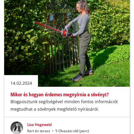
14.02.2024
Mikor és hogyan érdemes megnyírnia a sövényt?
Blogposztunk segítségével minden fontos információt
megtudhat a sövények megfelelő nyírásáról.
Lisa Hegewald
Kert és terasz
•
5 Olvasási idő (perc)