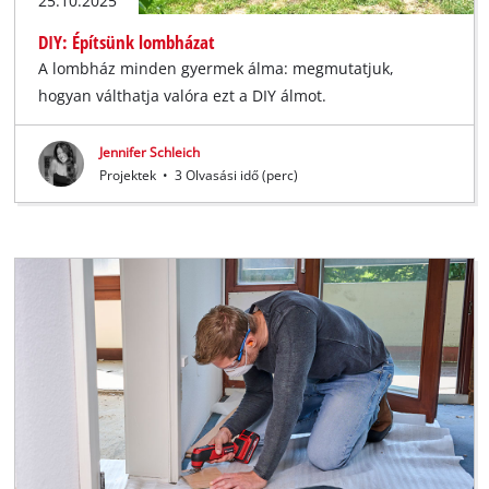
25.10.2025
DIY: Építsünk lombházat
A lombház minden gyermek álma: megmutatjuk,
hogyan válthatja valóra ezt a DIY álmot.
Jennifer Schleich
Projektek
•
3 Olvasási idő (perc)