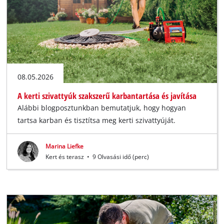
Magyar
HU
Magyar
English
08.05.2026
A kerti szivattyúk szakszerű karbantartása és javítása
Alábbi blogposztunkban bemutatjuk, hogy hogyan
tartsa karban és tisztítsa meg kerti szivattyúját.
Marina Liefke
Kert és terasz
•
9 Olvasási idő (perc)