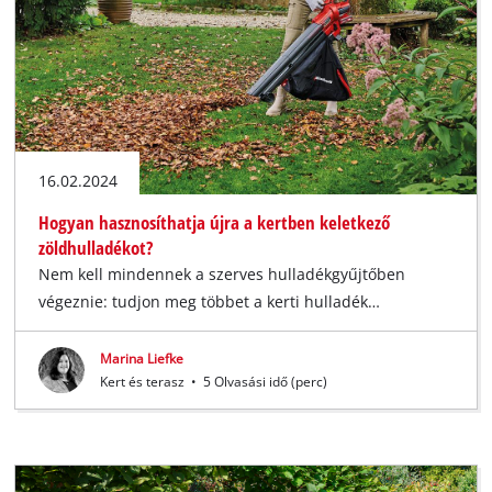
16.02.2024
Hogyan hasznosíthatja újra a kertben keletkező
zöldhulladékot?
Nem kell mindennek a szerves hulladékgyűjtőben
végeznie: tudjon meg többet a kerti hulladék…
Marina Liefke
Kert és terasz
•
5 Olvasási idő (perc)