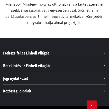
világából. Mindegy, hogy az otthonát vagy a kertet szeretné
szebbé varázsolni, vagy egyszerűen csak örömét leli a
barkácsolásban, az Einhell innovatív termékeivel könnyedén
megvalósíthatja álmai projektjeit.
Fedezze fel az Einhell világát
Szolgáltatások
Betekintés az Einhell világába
Akkumulátorrendszer
Rólunk
Jogi nyilatkozat
Fenntarthatóság
Impresszum
Közösségi oldalak
Az Einhell világszerte
Adatvédelem
Karrier
LinkedIn
Megfelelőség
YouТube