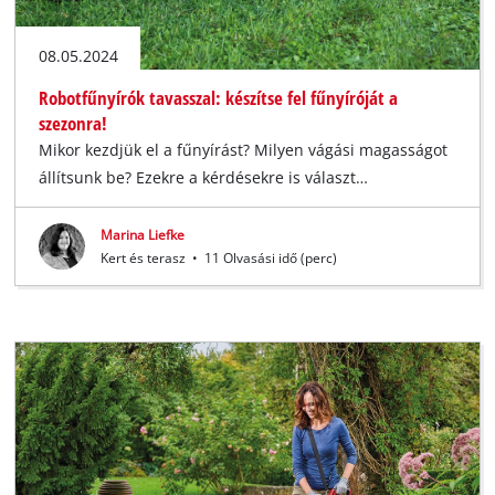
08.05.2024
Robotfűnyírók tavasszal: készítse fel fűnyíróját a
szezonra!
Mikor kezdjük el a fűnyírást? Milyen vágási magasságot
állítsunk be? Ezekre a kérdésekre is választ…
Marina Liefke
Kert és terasz
•
11 Olvasási idő (perc)