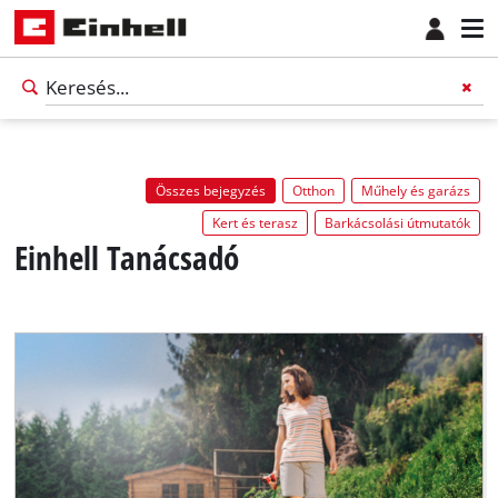
Összes bejegyzés
Otthon
Műhely és garázs
Kert és terasz
Barkácsolási útmutatók
Einhell Tanácsadó