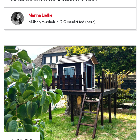
Marina Liefke
Műhelymunkák
•
7 Olvasási idő (perc)