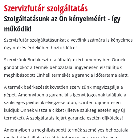
Magyar
Szervizfutár szolgáltatás
HU
Magyar
Szolgáltatásunk az Ön kényelméért - így
English
működik!
Szervizfutár szolgáltatásunkat a vevőink számára is kényelmes
ügyintézés érdekében hoztuk létre!
Szervizünk Budakeszin található, ezért amennyiben Önnek
gondot okoz a termék behozatala, ingyenesen elszállítjuk
meghibásodott Einhell termékét a garancia időtartama alatt.
A termék beérkezését követően szervizünk megvizsgálja a
gépet. Amennyiben a garanciális igényt jogosnak találjuk, a
szükséges javítások elvégzése után, szintén díjmentesen
küldjük Önnek vissza a cikket (illetve szükség esetén egy új
terméket). A szolgáltatás lejárt garancia esetén díjköteles!
Amennyiben a meghibásodott termék személyes behozatala
mellett dönt, illetve további információra van szüksége,