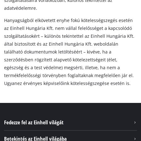
szolgáltatásaira vonatkozóan, különös tekintettel az
adatvédelemre.
Hanyagságból elkövetett enyhe fokú kötelességszegés esetén
az Einhell Hungária Kft. nem vállal felelősséget a kapcsolódó
szolgáltatásokért – különös tekintettel az Einhell Hungária Kft.
által biztosított és az Einhell Hungária Kft. weboldalán
található dokumentumok letöltéséért – kivéve, ha a
szerződésben rögzített alapvető kötelezettségeit (élet,
egészség és a test védelme) megsérti, illetve, ha nem a
termékfelelősségi törvényben foglaltaknak megfelelően jár el.
Ugyanez érvényes képviselőink kötelességszegése esetén is.
Fedezze fel az Einhell világát
Szolgáltatások
Betekintés az Einhell világába