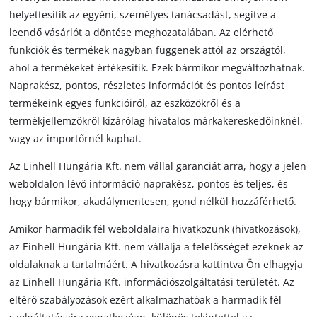
helyettesítik az egyéni, személyes tanácsadást, segítve a
leendő vásárlót a döntése meghozatalában. Az elérhető
funkciók és termékek nagyban függenek attól az országtól,
ahol a termékeket értékesítik. Ezek bármikor megváltozhatnak.
Naprakész, pontos, részletes információt és pontos leírást
termékeink egyes funkcióiról, az eszközökről és a
termékjellemzőkről kizárólag hivatalos márkakereskedőinknél,
vagy az importőrnél kaphat.
Az Einhell Hungária Kft. nem vállal garanciát arra, hogy a jelen
weboldalon lévő információ naprakész, pontos és teljes, és
hogy bármikor, akadálymentesen, gond nélkül hozzáférhető.
Amikor harmadik fél weboldalaira hivatkozunk (hivatkozások),
az Einhell Hungária Kft. nem vállalja a felelősséget ezeknek az
oldalaknak a tartalmáért. A hivatkozásra kattintva Ön elhagyja
az Einhell Hungária Kft. információszolgáltatási területét. Az
eltérő szabályozások ezért alkalmazhatóak a harmadik fél