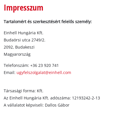
Magyar
Impresszum
HU
Magyar
English
Tartalomért és szerkesztésért felelős személy:
Einhell Hungária Kft.
Budaörsi utca 2749/2.
2092, Budakeszi
Magyarország
Telefonszám: +36 23 920 741
Email:
ugyfelszolgalat@einhell.com
Társasági forma: Kft.
Az Einhell Hungária Kft. adószáma: 12193242-2-13
A vállalatot képviseli: Dallos Gábor