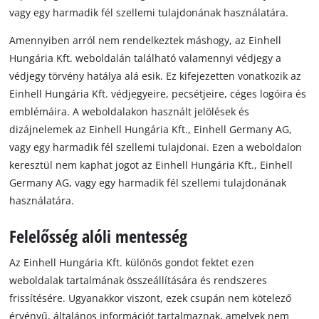
vagy egy harmadik fél szellemi tulajdonának használatára.
Amennyiben arról nem rendelkeztek máshogy, az Einhell
Hungária Kft. weboldalán található valamennyi védjegy a
védjegy törvény hatálya alá esik. Ez kifejezetten vonatkozik az
Einhell Hungária Kft. védjegyeire, pecsétjeire, céges logóira és
emblémáira. A weboldalakon használt jelölések és
dizájnelemek az Einhell Hungária Kft., Einhell Germany AG,
vagy egy harmadik fél szellemi tulajdonai. Ezen a weboldalon
keresztül nem kaphat jogot az Einhell Hungária Kft., Einhell
Germany AG, vagy egy harmadik fél szellemi tulajdonának
használatára.
Felelősség alóli mentesség
Az Einhell Hungária Kft. különös gondot fektet ezen
weboldalak tartalmának összeállítására és rendszeres
frissítésére. Ugyanakkor viszont, ezek csupán nem kötelező
érvényű, általános információt tartalmaznak, amelyek nem