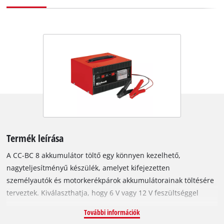
Termék leírása
A CC-BC 8 akkumulátor töltő egy könnyen kezelhető,
nagyteljesítményű készülék, amelyet kifejezetten
személyautók és motorkerékpárok akkumulátorainak töltésére
terveztek. Kiválaszthatja, hogy 6 V vagy 12 V feszültséggel
töltse az akkumulátort, a töltőáram váltó kapcsolóval pedig
További információk
beállíthatja, hogy személyautók vagy motorkerékpárok