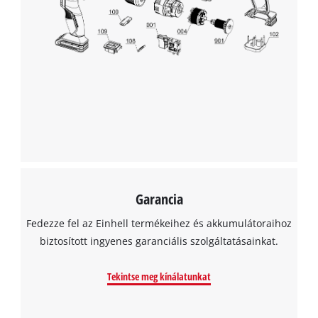
A Google Maps szolgáltatás betöltéséhez
szükségünk van az Ön jóváhagyására!
This content is not permitted to load due
to trackers that are not disclosed to the
visitor. The website owner needs to setup
the site with their CMP to add this content
to the list of technologies used.
Powered by
Usercentrics Consent
Garancia
Management Platform
Fedezze fel az Einhell termékeihez és akkumulátoraihoz
biztosított ingyenes garanciális szolgáltatásainkat.
Tekintse meg kínálatunkat