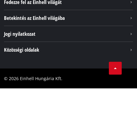
Fedezze fel az Einhell világát
Szolgáltatások
Betekintés az Einhell világába
Akkumulátorrendszer
Rólunk
Jogi nyilatkozat
Fenntarthatóság
Impresszum
Közösségi oldalak
Az Einhell világszerte
Adatvédelem
Karrier
LinkedIn
Megfelelőség
YouТube
Akadálymentesítési Nyilatkozat
© 2026 Einhell Hungária Kft.
Facebook
Instagram