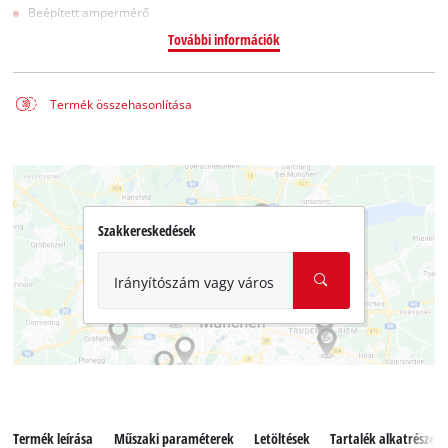
Beépített ampermérő
További információk
Termék összehasonlítása
Szakkereskedések
Irányítószám vagy város
Termék leírása
Műszaki paraméterek
Letöltések
Tartalék alkatrészek