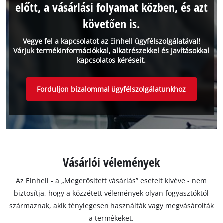
előtt, a vásárlási folyamat közben, és azt
követően is.
Vegye fel a kapcsolatot az Einhell ügyfélszolgálatával!
Várjuk termékinformációkkal, alkatrészekkel és javításokkal
kapcsolatos kéréseit.
Forduljon bizalommal ügyfélszolgálatunkhoz
Vásárlói vélemények
Az Einhell - a „Megerősített vásárlás” eseteit kivéve - nem
biztosítja, hogy a közzétett vélemények olyan fogyasztóktól
származnak, akik ténylegesen használták vagy megvásárolták
a termékeket.