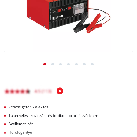
Magyar
HU
Magyar
English
Védőszigetelt kialakítás
Túlterhelés-, rövidzár-, és fordított polaritás védelem
Acéllemez ház
Hordfogantyú