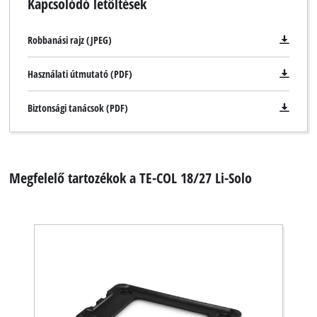
Kapcsolódó letöltések
A Google Maps szolgáltatás betöltéséhez
Robbanási rajz (JPEG)
szükségünk van az Ön jóváhagyására!
This content is not permitted to load due
Használati útmutató (PDF)
to trackers that are not disclosed to the
visitor. The website owner needs to setup
Biztonsági tanácsok (PDF)
the site with their CMP to add this content
to the list of technologies used.
Powered by
Usercentrics Consent
Management Platform
Megfelelő tartozékok a TE-COL 18/27 Li-Solo