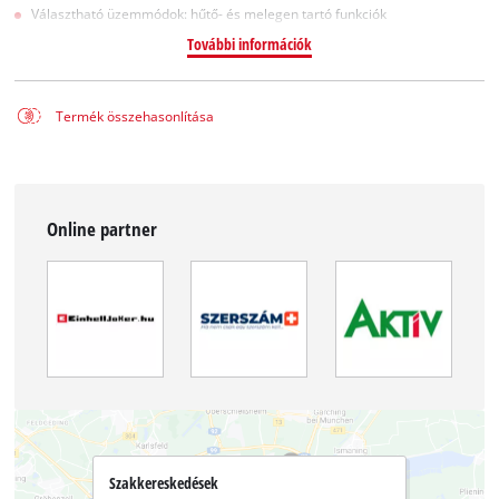
Választható üzemmódok: hűtő- és melegen tartó funkciók
További információk
Termék összehasonlítása
Online partner
Szakkereskedések