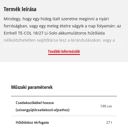
Termék leírása
Mindegy, hogy egy hideg italt szeretne meginni a nyári
forróságban, vagy egy meleg ételre vágyik a nap folyamán: az
Einhell TE-COL 18/27 Li-Solo akkumulátoros hűtőláda
nélkülözhetetlen segítőtársa lesz a kirándulásokon, vagy a
munka közbeni jól megérdemelt ebédszünetben. Bár a
További információk
készülék a Power X-Change termékcsalád tagja, és így a
rendszersorozat valamennyi akkumulátorával üzemeltetheti, a
gyári csomagolásban talál egy-egy 230 V, illetve 12 V kábelt is.
A rendelkezésre álló áramforrás típusától függően a hűtőláda
automatikusan kiválasztja a működési módot: így az otthoni
Műszaki paraméterek
elektromos hálózathoz csatlakoztatva előhűtheti, utána pedig
hidegen tarthatja a láda tartalmát, ha az autó
Csatlakozókábel hossza
szivargyújtójához csatlakoztatja a boxot. Ha szivargyújtóról (12
190 cm
(szivargyújtócsatlakozó-aljzathoz)
V) üzemelteti a hűtőtáskát, akkor nem kell attól tartania, hogy
az autója akkumulátora túlmerül: erre az autóakkumulátor-
Hűtődoboz térfogata
27 l
védelem a garancia. Ha pedig végül kihúzza a kábelt a