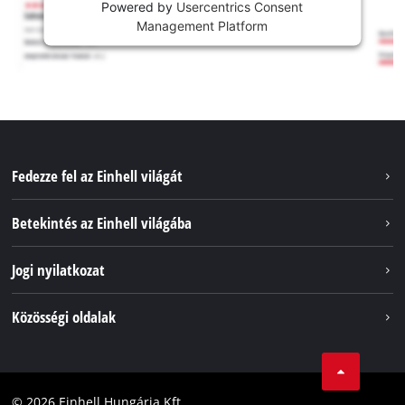
Powered by
Usercentrics Consent
Management Platform
Fedezze fel az Einhell világát
Szolgáltatások
Betekintés az Einhell világába
Akkumulátorrendszer
Rólunk
Jogi nyilatkozat
Fenntarthatóság
Impresszum
Közösségi oldalak
Az Einhell világszerte
Adatvédelem
Karrier
LinkedIn
Megfelelőség
YouТube
Akadálymentesítési Nyilatkozat
© 2026 Einhell Hungária Kft.