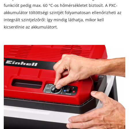
not
funkciót pedig max. 60 °C-os hőmérsékletet biztosít. A PXC-
disclosed
akkumulátor töltöttségi szintjét folyamatosan ellenőrizheti az
to
integrált szintjelzőről: így mindig láthatja, mikor kell
the
kicserélnie az akkumulátort.
visitor.
The
website
owner
needs
to
setup
the
site
with
their
CMP
to
add
this
content
to