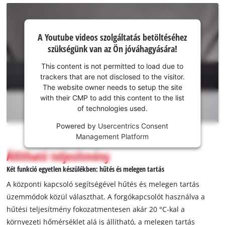
a box fedelét is nyitva tartja. Akkumulátor és töltő nélkül;
ezeket külön vásárolhatja meg.
A Youtube
A Youtube videos szolgáltatás betöltéséhez
szolgáltatás
szükségünk van az Ön jóváhagyására!
betöltéséhez
szükségünk
This content is not permitted to load due to
van az Ön
trackers that are not disclosed to the visitor.
jóváhagyására!
The website owner needs to setup the site
with their CMP to add this content to the list
This
of technologies used.
content
is
Powered by
Usercentrics Consent
not
Management Platform
permitted
Állítható teljesítmény
to
load
Két funkció egyetlen készülékben: hűtés és melegen tartás
due
A központi kapcsoló segítségével hűtés és melegen tartás
to
üzemmódok közül választhat. A forgókapcsolót használva a
trackers
hűtési teljesítmény fokozatmentesen akár 20 °C-kal a
that
are
környezeti hőmérséklet alá is állítható, a melegen tartás