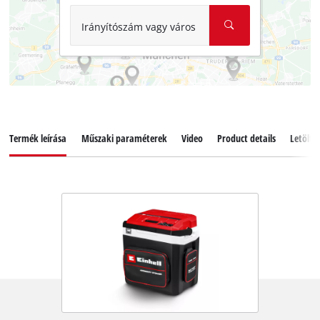
Irányítószám vagy város
Termék leírása
Műszaki paraméterek
Video
Product details
Letölté