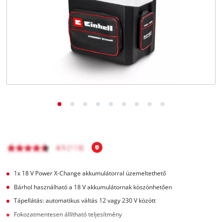
Magyar
HU
Magyar
English
1x 18 V Power X-Change akkumulátorral üzemeltethető
Bárhol használható a 18 V akkumulátornak köszönhetően
Tápellátás: automatikus váltás 12 vagy 230 V között
Fokozatmentesen állítható teljesítmény