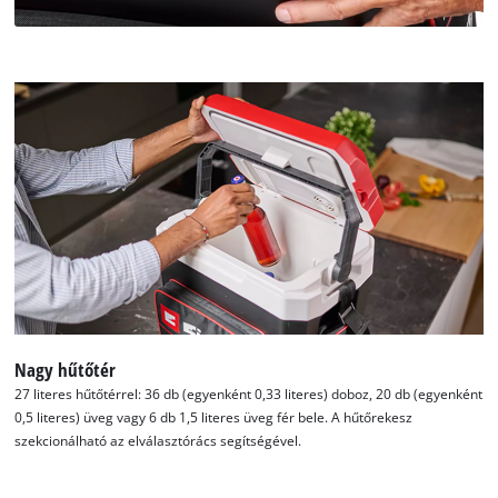
the
list
of
technologies
used.
Powered
by
Usercentrics
Consent
Management
Platform
Nagy hűtőtér
27 literes hűtőtérrel: 36 db (egyenként 0,33 literes) doboz, 20 db (egyenként
0,5 literes) üveg vagy 6 db 1,5 literes üveg fér bele. A hűtőrekesz
szekcionálható az elválasztórács segítségével.