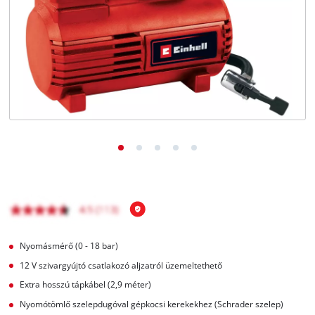
Magyar
HU
Magyar
English
Nyomásmérő (0 - 18 bar)
12 V szivargyújtó csatlakozó aljzatról üzemeltethető
Extra hosszú tápkábel (2,9 méter)
Nyomótömlő szelepdugóval gépkocsi kerekekhez (Schrader szelep)