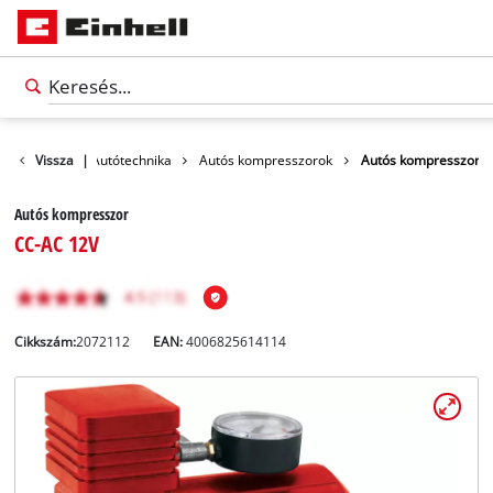
Szabadidő
Vissza
|
Autótechnika
Autós kompresszorok
Autós kompresszor
Autós kompresszor
CC-AC 12V
Cikkszám:
2072112
EAN:
4006825614114