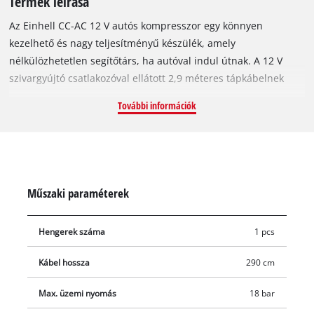
Termék leírása
Az Einhell CC-AC 12 V autós kompresszor egy könnyen
kezelhető és nagy teljesítményű készülék, amely
nélkülözhetetlen segítőtárs, ha autóval indul útnak. A 12 V
szivargyújtó csatlakozóval ellátott 2,9 méteres tápkábelnek
köszönhetően a legkülönfélébb munkálatokat végezheti el a
További információk
készülékkel: fújja fel gyorsan az autók, motorkerékpárok vagy
kerékpárok kerekét, a labdákat vagy a kisebb matracokat. Soha
ne hagyja otthon, ha útnak indul! A pillanatnyi nyomásértéket
(0 - max. 18 bar) a beépített nyomásmérőről olvashatja le. A
biztonsági gyorscsatlakozó szeleppel ellátott légtömlővel
Műszaki paraméterek
kényelmes és hatékony lesz a munka, hiszen a mellékelt 3
darab (vízilabda-, matrac- és labda-) adapter segítségével így
Hengerek száma
1 pcs
számos más feladatra is használhatja a készüléket.
Kábel hossza
290 cm
Max. üzemi nyomás
18 bar