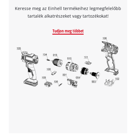
Keresse meg az Einhell termékeihez legmegfelelőbb
tartalék alkatrészeket vagy tartozékokat!
Tudjon meg többet
A Google Maps szolgáltatás betöltéséhez
szükségünk van az Ön jóváhagyására!
This content is not permitted to load due
to trackers that are not disclosed to the
visitor. The website owner needs to setup
the site with their CMP to add this content
to the list of technologies used.
Powered by
Usercentrics Consent
Management Platform