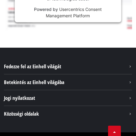
Powered by
Usercentrics Consent
Management Platform
Fedezze fel az Einhell világát
Szolgáltatások
Betekintés az Einhell világába
Akkumulátorrendszer
Rólunk
Jogi nyilatkozat
Fenntarthatóság
Impresszum
Közösségi oldalak
Az Einhell világszerte
Adatvédelem
Karrier
LinkedIn
Megfelelőség
YouТube