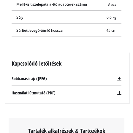
Mellékelt szelepátalakító adapterek száma
3 pcs
Súly
0.6 kg
Sűrítettlevegő-tömlő hossza
45 cm
Kapcsolódó letöltések
Robbanási rajz (JPEG)
Használati útmutató (PDF)
Tartalék alkatrészek & Tartozékok