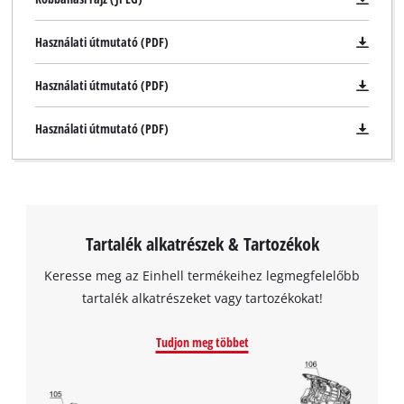
Használati útmutató (PDF)
Használati útmutató (PDF)
Használati útmutató (PDF)
Tartalék alkatrészek & Tartozékok
Keresse meg az Einhell termékeihez legmegfelelőbb
tartalék alkatrészeket vagy tartozékokat!
Tudjon meg többet
A Google Maps szolgáltatás betöltéséhez
szükségünk van az Ön jóváhagyására!
This content is not permitted to load due