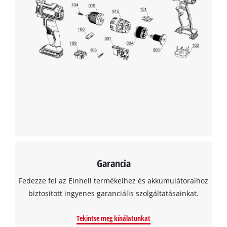
to trackers that are not disclosed to the
visitor. The website owner needs to setup
the site with their CMP to add this content
to the list of technologies used.
Powered by
Usercentrics Consent
Management Platform
Garancia
Fedezze fel az Einhell termékeihez és akkumulátoraihoz
biztosított ingyenes garanciális szolgáltatásainkat.
Tekintse meg kínálatunkat