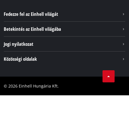
Fedezze fel az Einhell világát
Szolgáltatások
Betekintés az Einhell világába
Akkumulátorrendszer
Rólunk
Jogi nyilatkozat
Fenntarthatóság
Impresszum
Közösségi oldalak
Az Einhell világszerte
Adatvédelem
Karrier
LinkedIn
Megfelelőség
YouТube
Akadálymentesítési Nyilatkozat
© 2026 Einhell Hungária Kft.
Facebook
Instagram