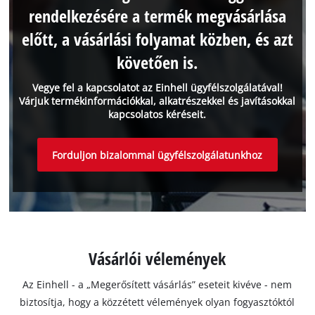
rendelkezésére a termék megvásárlása
előtt, a vásárlási folyamat közben, és azt
követően is.
Vegye fel a kapcsolatot az Einhell ügyfélszolgálatával!
Várjuk termékinformációkkal, alkatrészekkel és javításokkal
kapcsolatos kéréseit.
Forduljon bizalommal ügyfélszolgálatunkhoz
Vásárlói vélemények
Az Einhell - a „Megerősített vásárlás” eseteit kivéve - nem
biztosítja, hogy a közzétett vélemények olyan fogyasztóktól