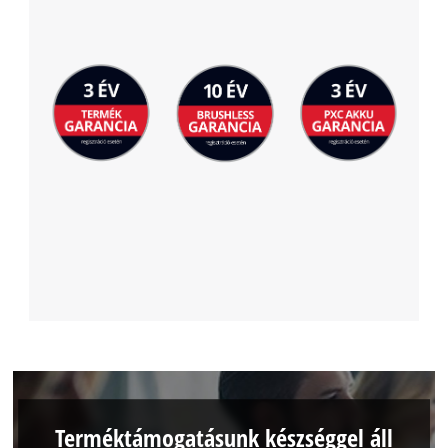
Terméktámogatásunk készséggel áll