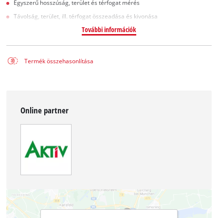
Egyszerű hosszúság, terület és térfogat mérés
Távolság, terület, ill. térfogat összeadása és kivonása
További információk
Termék összehasonlítása
Online partner