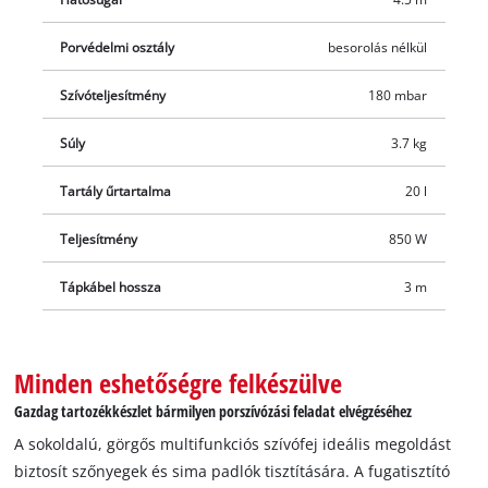
műanyag csövet, egy görgős multifunkciós szívófejet
szőnyegek és padlófelületek tisztításához, valamint egy
Porvédelmi osztály
besorolás nélkül
fugatisztító szívófejet. A habszivacs szűrő és a redős
Szívóteljesítmény
180 mbar
szűrőbetétet szintén szériatartozék, így a kicsomagolást
követően akár azonnal használatba is veheti a készüléket. A
Súly
3.7 kg
tápkábel 3 méter hosszú.
Tartály űrtartalma
20 l
Teljesítmény
850 W
Tápkábel hossza
3 m
Minden eshetőségre felkészülve
Gazdag tartozékkészlet bármilyen porszívózási feladat elvégzéséhez
A sokoldalú, görgős multifunkciós szívófej ideális megoldást
biztosít szőnyegek és sima padlók tisztítására. A fugatisztító