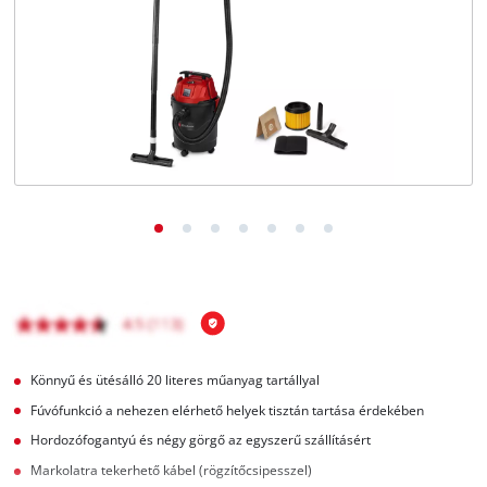
Magyar
HU
Magyar
English
Könnyű és ütésálló 20 literes műanyag tartállyal
Fúvófunkció a nehezen elérhető helyek tisztán tartása érdekében
Hordozófogantyú és négy görgő az egyszerű szállításért
Markolatra tekerhető kábel (rögzítőcsipesszel)