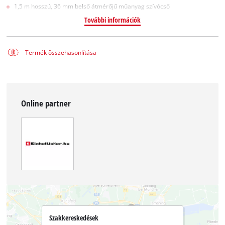
1,5 m hosszú, 36 mm belső átmérőjű műanyag szívócső
További információk
Termék összehasonlítása
Online partner
Szakkereskedések