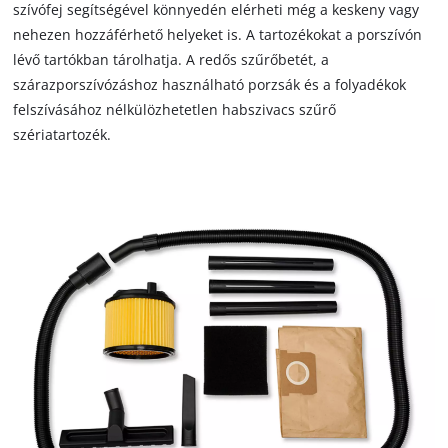
szívófej segítségével könnyedén elérheti még a keskeny vagy
nehezen hozzáférhető helyeket is. A tartozékokat a porszívón
lévő tartókban tárolhatja. A redős szűrőbetét, a
szárazporszívózáshoz használható porzsák és a folyadékok
felszívásához nélkülözhetetlen habszivacs szűrő
szériatartozék.