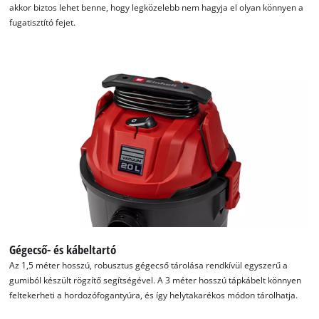
akkor biztos lehet benne, hogy legközelebb nem hagyja el olyan könnyen a
fugatisztító fejet.
Gégecső- és kábeltartó
Az 1,5 méter hosszú, robusztus gégecső tárolása rendkívül egyszerű a
gumiból készült rögzítő segítségével. A 3 méter hosszú tápkábelt könnyen
feltekerheti a hordozófogantyúra, és így helytakarékos módon tárolhatja.