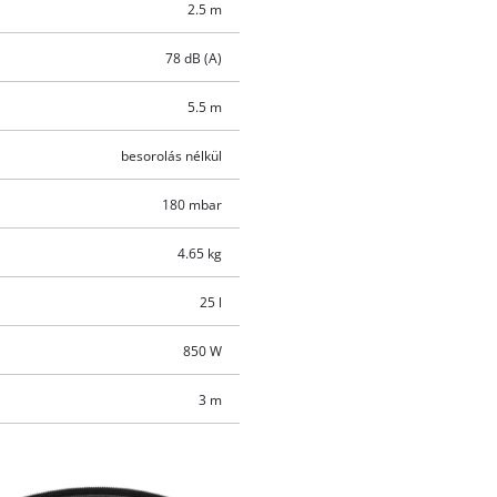
2.5 m
78 dB (A)
5.5 m
besorolás nélkül
180 mbar
4.65 kg
25 l
850 W
3 m