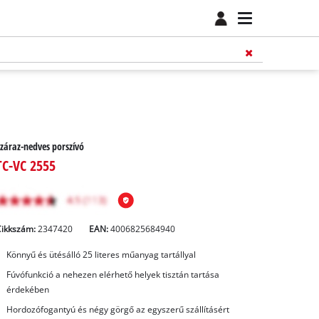
záraz-nedves porszívó
TC-VC 2555
Cikkszám:
2347420
EAN:
4006825684940
Könnyű és ütésálló 25 literes műanyag tartállyal
Fúvófunkció a nehezen elérhető helyek tisztán tartása
érdekében
Hordozófogantyú és négy görgő az egyszerű szállításért