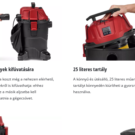
lyek kifúvatására
25 literes tartály
 a koszt még a nehezen elérhető,
A könnyű és ütésálló, 25 literes műa
kről is kifúvathatja: ehhez
tartályt könnyedén kiürítheti a gyors
 a másik aljzatba kell
használva.
tatnia a gégecsövet.