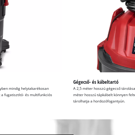
Gégecső- és kábeltartó
lyben mindig helytakarékosan
A 2,5 méter hosszú gégecső tárolása 
a fugatisztító- és multifunkciós
méter hosszú tápkábelt könnyen felt
tárolhatja a hordozófogantyún.