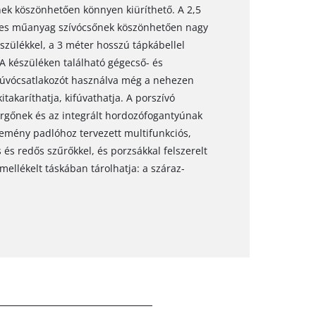
knek köszönhetően könnyen kiüríthető. A 2,5
zes műanyag szívócsőnek köszönhetően nagy
zülékkel, a 3 méter hosszú tápkábellel
 A készüléken található gégecső- és
A fúvócsatlakozót használva még a nehezen
takaríthatja, kifúvathatja. A porszívó
rgőnek és az integrált hordozófogantyúnak
emény padlóhoz tervezett multifunkciós,
s és redős szűrőkkel, és porzsákkal felszerelt
mellékelt táskában tárolhatja: a száraz-