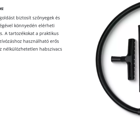
visitor. The website owner needs to setup
hez
the site with their CMP to add this content
to the list of technologies used.
goldást biztosít szőnyegek és
tségével könnyedén elérheti
Powered by
Usercentrics Consent
Management Platform
. A tartozékokat a praktikus
szívózáshoz használható erős
oz nélkülözhetetlen habszivacs