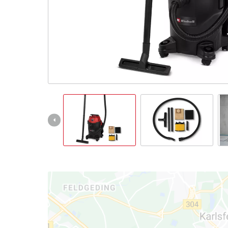
Magyar
HU
Magyar
English