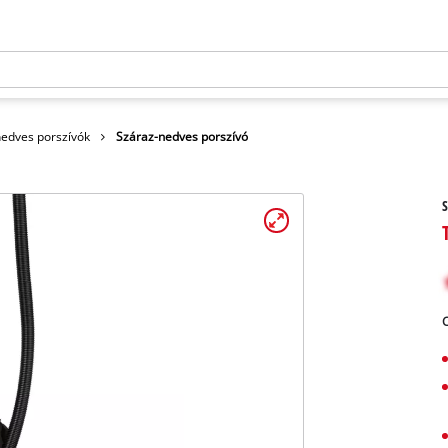
nedves porszívók
Száraz-nedves porszívó
S