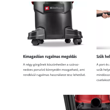
Kimagaslóan rugalmas megoldás
Szűk he
A négy görgőnek köszönhetően a száraz-
A port és
nedves porszívó könnyedén mozgatható, ami
szűk helye
rendkívül rugalmas használatot tesz lehetővé.
mindössze
csatlakoz