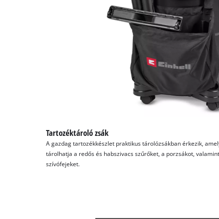
Tartozéktároló zsák
A gazdag tartozékkészlet praktikus tárolózsákban érkezik, ame
tárolhatja a redős és habszivacs szűrőket, a porzsákot, valamint 
szívófejeket.