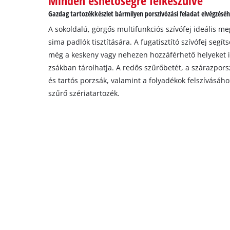
Minden eshetőségre felkészülve
Gazdag tartozékkészlet bármilyen porszívózási feladat elvégzésé
A sokoldalú, görgős multifunkciós szívófej ideális me
sima padlók tisztítására. A fugatisztító szívófej segí
még a keskeny vagy nehezen hozzáférhető helyeket is
zsákban tárolhatja. A redős szűrőbetét, a szárazpor
és tartós porzsák, valamint a folyadékok felszívásáh
szűrő szériatartozék.