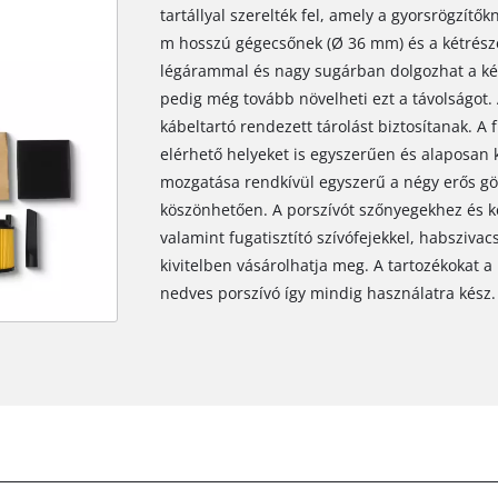
tartállyal szerelték fel, amely a gyorsrögzítő
m hosszú gégecsőnek (Ø 36 mm) és a kétrés
légárammal és nagy sugárban dolgozhat a kés
pedig még tovább növelheti ezt a távolságot.
kábeltartó rendezett tárolást biztosítanak. 
elérhető helyeket is egyszerűen és alaposan ki
mozgatása rendkívül egyszerű a négy erős gö
köszönhetően. A porszívót szőnyegekhez és k
valamint fugatisztító szívófejekkel, habszivac
kivitelben vásárolhatja meg. A tartozékokat a 
nedves porszívó így mindig használatra kész.