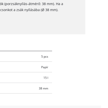
ók (porzsáknyílás-átmérő: 38 mm). Ha a
a csonkot a zsák nyílásába (Ø 38 mm).
5 pcs
Papír
15 l
38 mm