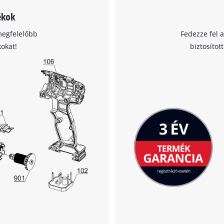
ékok
A Google Maps szolgáltatás betöltéséhez
megfelelőbb
Fedezze fel 
szükségünk van az Ön jóváhagyására!
kokat!
biztosítot
This content is not permitted to load due
to trackers that are not disclosed to the
visitor. The website owner needs to setup
the site with their CMP to add this content
to the list of technologies used.
Powered by
Usercentrics Consent
Management Platform