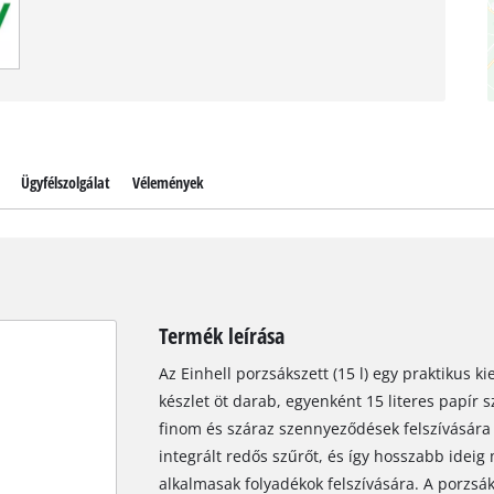
Ügyfélszolgálat
Vélemények
Termék leírása
Az Einhell porzsákszett (15 l) egy praktikus k
készlet öt darab, egyenként 15 literes papír 
finom és száraz szennyeződések felszívására 
integrált redős szűrőt, és így hosszabb ideig
alkalmasak folyadékok felszívására. A porzsáko