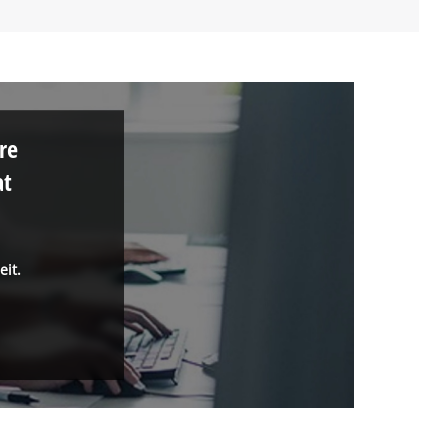
re
at
eit.