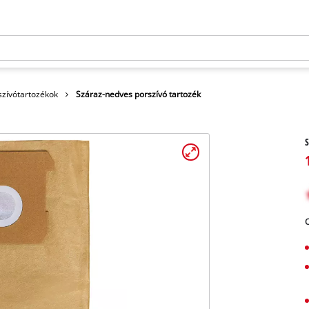
szívótartozékok
Száraz-nedves porszívó tartozék
S