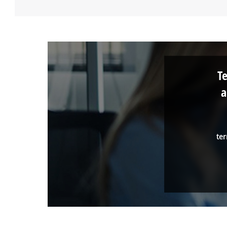
T
a
ter