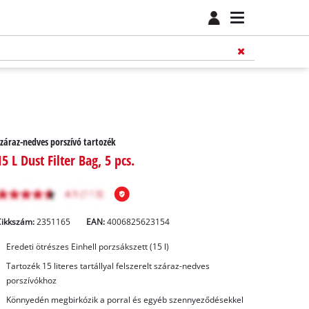
záraz-nedves porszívó tartozék
15 L Dust Filter Bag, 5 pcs.
Cikkszám:
2351165
EAN:
4006825623154
Eredeti ötrészes Einhell porzsákszett (15 l)
Tartozék 15 literes tartállyal felszerelt száraz-nedves
porszívókhoz
Könnyedén megbirkózik a porral és egyéb szennyeződésekkel