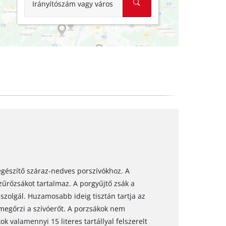
Irányítószám vagy város
iegészítő száraz-nedves porszívókhoz. A
szűrőzsákot tartalmaz. A porgyűjtő zsák a
szolgál. Huzamosabb ideig tisztán tartja az
 megőrzi a szívóerőt. A porzsákok nem
k valamennyi 15 literes tartállyal felszerelt