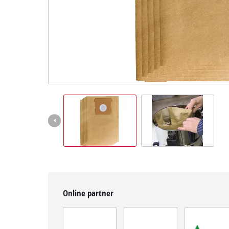
Magyar
HU
Magyar
English
Online partner