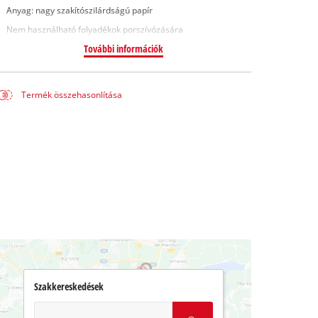
Anyag: nagy szakítószilárdságú papír
Nem használható folyadékok porszívózására
További információk
Termék összehasonlítása
Szakkereskedések