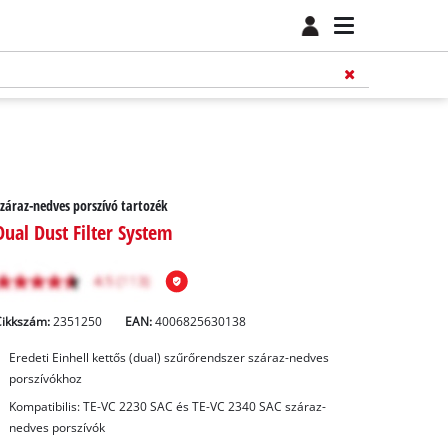
záraz-nedves porszívó tartozék
Dual Dust Filter System
Cikkszám:
2351250
EAN:
4006825630138
Eredeti Einhell kettős (dual) szűrőrendszer száraz-nedves
porszívókhoz
Kompatibilis: TE-VC 2230 SAC és TE-VC 2340 SAC száraz-
nedves porszívók