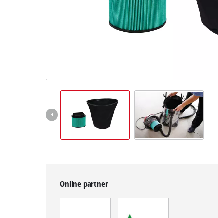
Magyar
HU
Magyar
English
Online partner