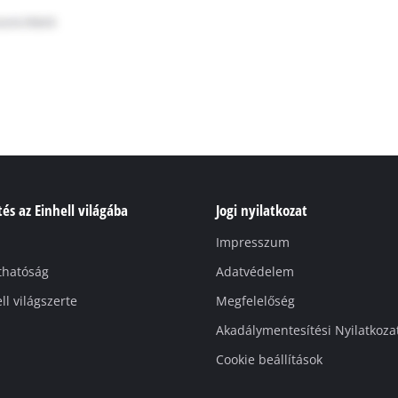
és az Einhell világába
Jogi nyilatkozat
Impresszum
thatóság
Adatvédelem
ll világszerte
Megfelelőség
Akadálymentesítési Nyilatkoza
Cookie beállítások