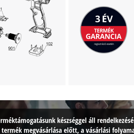
This content is not permitted to load due
to trackers that are not disclosed to the
visitor. The website owner needs to setup
the site with their CMP to add this content
to the list of technologies used.
Powered by
Usercentrics Consent
Management Platform
erméktámogatásunk készséggel áll rendelkezésé
 termék megvásárlása előtt, a vásárlási folyam