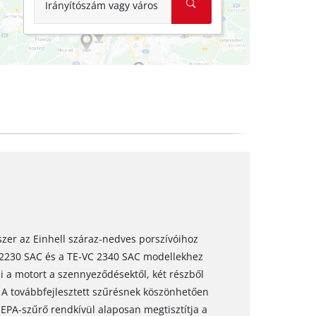
Irányítószám vagy város
szer az Einhell száraz-nedves porszívóihoz
C 2230 SAC és a TE-VC 2340 SAC modellekhez
 a motort a szennyeződésektől, két részből
. A továbbfejlesztett szűrésnek köszönhetően
EPA-szűrő rendkívül alaposan megtisztítja a