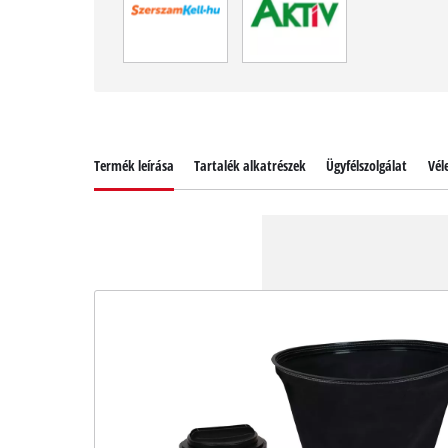
Termék leírása
Tartalék alkatrészek
Ügyfélszolgálat
Vél