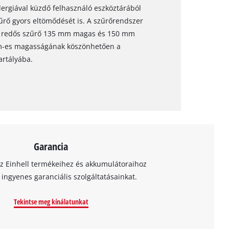
llergiával küzdő felhasználó eszköztárából
rő gyors eltömődését is. A szűrőrendszer
 A redős szűrő 135 mm magas és 150 mm
m-es magasságának köszönhetően a
artályába.
Garancia
az Einhell termékeihez és akkumulátoraihoz
t ingyenes garanciális szolgáltatásainkat.
Tekintse meg kínálatunkat