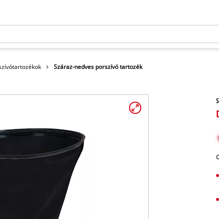
szívótartozékok
Száraz-nedves porszívó tartozék
S