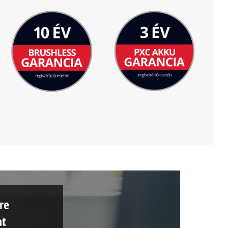
re
at