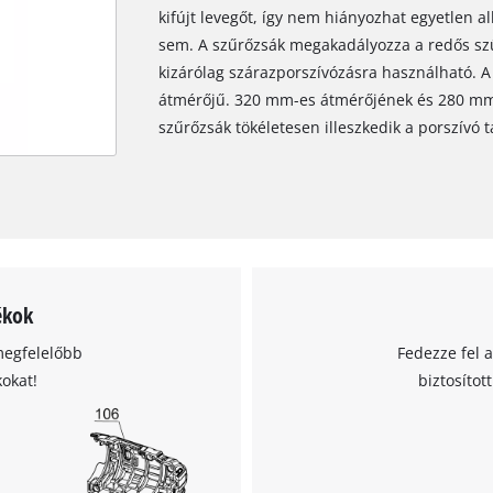
kifújt levegőt, így nem hiányozhat egyetlen a
sem. A szűrőzsák megakadályozza a redős szű
kizárólag szárazporszívózásra használható.
átmérőjű. 320 mm-es átmérőjének és 280 m
szűrőzsák tökéletesen illeszkedik a porszívó t
ékok
megfelelőbb
Fedezze fel 
kokat!
biztosítot
A Google Maps szolgáltatás betöltéséhez
szükségünk van az Ön jóváhagyására!