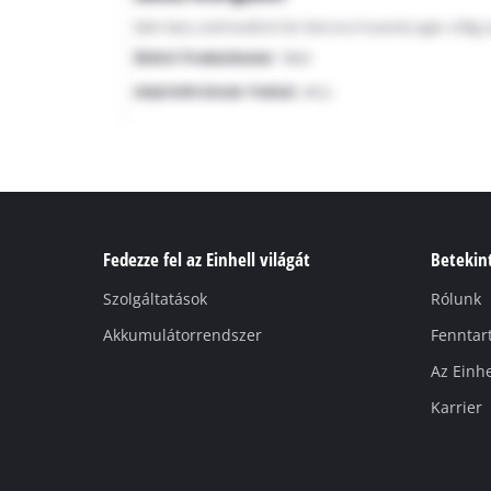
Fedezze fel az Einhell világát
Betekint
Szolgáltatások
Rólunk
Akkumulátorrendszer
Fenntar
Az Einhe
Karrier