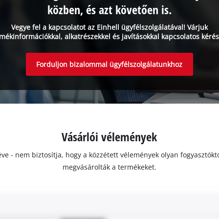
közben, és azt követően is.
Vegye fel a kapcsolatot az Einhell ügyfélszolgálatával! Várjuk
mékinformációkkal, alkatrészekkel és javításokkal kapcsolatos kérés
Forduljon bizalommal ügyfélszolgálatunkhoz
Vásárlói vélemények
ivéve - nem biztosítja, hogy a közzétett vélemények olyan fogyasztó
megvásárolták a termékeket.