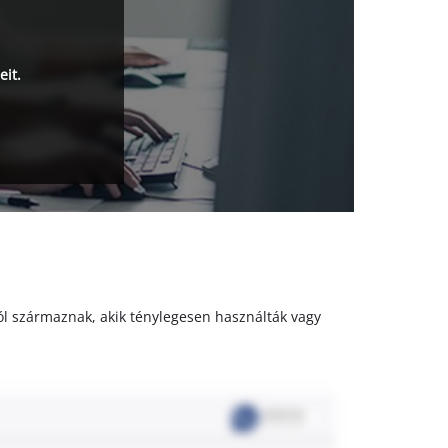
eit.
któl származnak, akik ténylegesen használták vagy