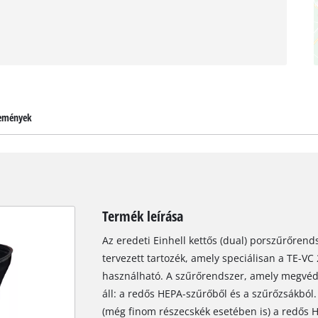
emények
Termék leírása
Az eredeti Einhell kettős (dual) porszűrőrend
tervezett tartozék, amely speciálisan a TE-V
használható. A szűrőrendszer, amely megvédi
áll: a redős HEPA-szűrőből és a szűrőzsákból
(még finom részecskék esetében is) a redős H