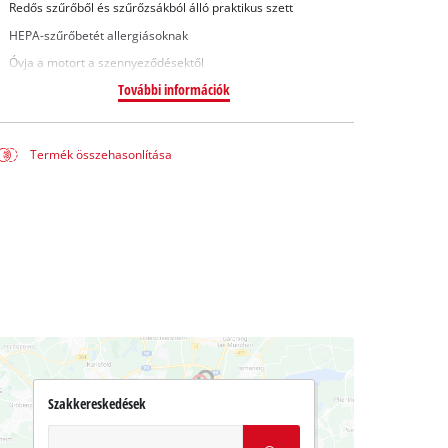
Redős szűrőből és szűrőzsákból álló praktikus szett
HEPA-szűrőbetét allergiásoknak
Óvja a motort a szennyeződésektől
További információk
Termék összehasonlítása
Szakkereskedések