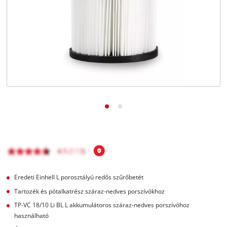
Magyar
HU
Magyar
English
Eredeti Einhell L porosztályú redős szűrőbetét
Tartozék és pótalkatrész száraz-nedves porszívókhoz
TP-VC 18/10 Li BL L akkumulátoros száraz-nedves porszívóhoz
használható