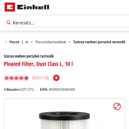
Tisztító eszközök
Vissza
|
Porszívótartozékok
Száraz-nedves porszívó tartozék
Száraz-nedves porszívó tartozék
Pleated Filter, Dust Class L, 10 l
Cikkszám:
2351272
EAN:
4006825684308