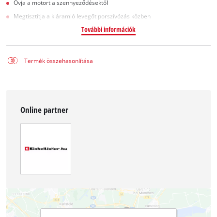
Óvja a motort a szennyeződésektől
Megtisztítja a kiáramló levegőt porszívózás közben
További információk
Termék összehasonlítása
Online partner