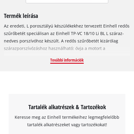
Termék leírása
Az eredeti, L porosztályú készülékekhez tervezett Einhell redős
szűrőbetét speciálisan az Einhell TP-VC 18/10 Li BL L száraz-
nedves porszívóhoz készült. A redős szűrőbetét kizárólag
szárazporszívózáshoz használható: óvja a motort a
szennyeződésektől és meghosszabbítja a porszívó
További információk
élettartamát. Mivel a redős szűrőbetét megfelel az Euronorm L
porosztályának (vagyis kiszűri az 1 mg/m³ és annál nagyobb
sűrűségű porrészecskéket), ezért nélkülözhetetlen segítség, ha
valaki porallergiában szenved. A szűrő segít a káros
részecskék (pl. gipsz, mészkő, homok vagy föld) kiszűrésében
is. A redős szűrőbetét 115 mm magas és 130 mm átmérőjű.
Tartalék alkatrészek & Tartozékok
Keresse meg az Einhell termékeihez legmegfelelőbb
tartalék alkatrészeket vagy tartozékokat!