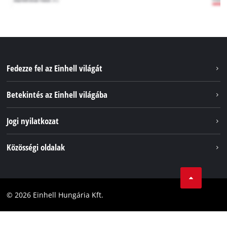
Fedezze fel az Einhell világát
Szolgáltatások
Betekintés az Einhell világába
Akkumulátorrendszer
Rólunk
Jogi nyilatkozat
Fenntarthatóság
Impresszum
Közösségi oldalak
Az Einhell világszerte
Adatvédelem
Karrier
LinkedIn
Megfelelőség
YouТube
Akadálymentesítési Nyilatkozat
© 2026 Einhell Hungária Kft.
Facebook
Instagram