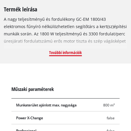
Termék leírása
A nagy teljesítményű és fordulékony GC-EM 1800/43
elektromos fűnyíró nélkülözhetetlen segítőtárs a kert(sz)építési
munkák során. Az 1800 W teljesítményű és 3300 fordulat/perc
üresjárati fordulatszámú erős motor tiszta és szép vágásképet
garantál még akkor is, ha magasabb fűben dolgozik. A
További információk
készülékház hosszú élettartamot biztosító, erős műanyagból
készült. A fűnyíró rendkívül pontos és tiszta végeredményt
szavatol, ha szegélyek mentén dolgozik. A 43 cm
vágásszélességű fűnyírót legfeljebb 800 m² nagyságú
gyepfelületek ápolására ajánljuk. Az ergonomikus
Műszaki paraméterek
munkavégzés érdekében a nyél a felhasználó egyéni
adottságaihoz állítható. A hatfokozatú axiális vágásmagasság-
Munkaterület ajánlott max. nagysága
800 m²
állítás segítségével könnyedén és gyorsan beállíthatja a 20 –
65 mm közötti munkamagasságot. A nagy futófelületű
Power X-Change
false
speciális hátsó kerekek óvják a gyepet. A nagy kerékátmérő
lehetővé teszi, hogy a legkülönbözőbb terepeken is
Professional
false