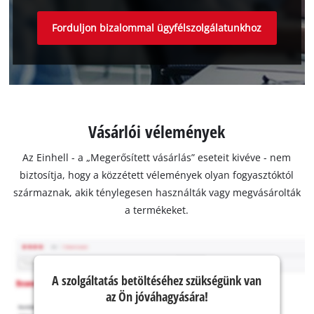
Forduljon bizalommal ügyfélszolgálatunkhoz
Vásárlói vélemények
Az Einhell - a „Megerősített vásárlás” eseteit kivéve - nem
biztosítja, hogy a közzétett vélemények olyan fogyasztóktól
származnak, akik ténylegesen használták vagy megvásárolták
a termékeket.
A szolgáltatás betöltéséhez szükségünk van
az Ön jóváhagyására!