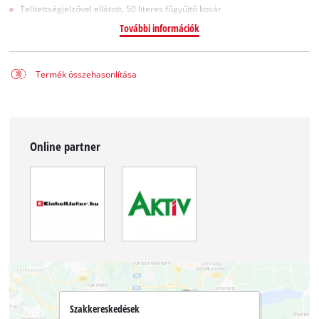
Telítettségjelzővel ellátott, 50 literes fűgyűjtő kosár
További információk
Termék összehasonlítása
Online partner
Szakkereskedések