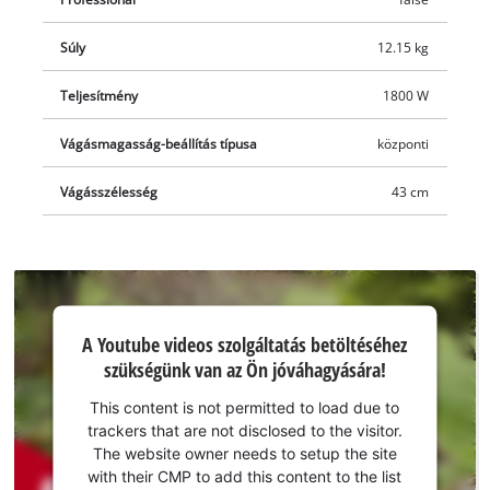
használhassa a készüléket. A telítettségjelzővel felszerelt 50
literes gyűjtőzsák biztosítja, hogy megszakítások nélkül, akár
Súly
12.15 kg
huzamosabb ideig is dolgozhasson a készülékkel. Az integrált
Teljesítmény
1800 W
kábelrögzítő óvja a kábelt a sérülésektől, és segít, hogy
fűnyírás közben is rendezett legyen a vezeték. A
Vágásmagasság-beállítás típusa
központi
gyorsrögzítővel ellátott összecsukható nyélnek és a
készülékházra tervezett fogantyúnak köszönhetően a fűnyíró
Vágásszélesség
43 cm
mozgatása és szállítása rendkívül egyszerű.
A Youtube
A Youtube videos szolgáltatás betöltéséhez
szolgáltatás
szükségünk van az Ön jóváhagyására!
betöltéséhez
szükségünk
This content is not permitted to load due to
van az Ön
trackers that are not disclosed to the visitor.
jóváhagyására!
The website owner needs to setup the site
with their CMP to add this content to the list