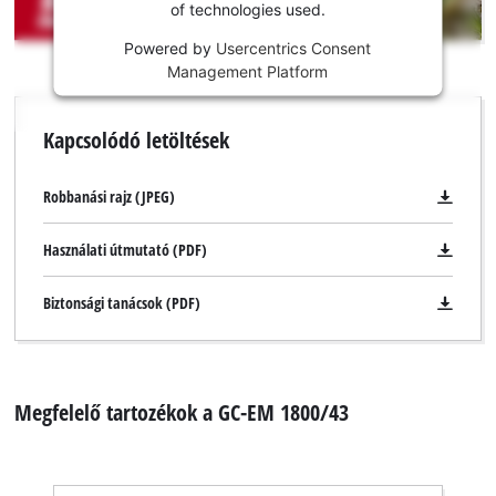
This
of technologies used.
content
is
Powered by
Usercentrics Consent
not
Management Platform
permitted
to
Kapcsolódó letöltések
load
due
to
Robbanási rajz (JPEG)
trackers
that
Használati útmutató (PDF)
are
not
Biztonsági tanácsok (PDF)
disclosed
to
the
visitor.
The
Megfelelő tartozékok a GC-EM 1800/43
website
owner
needs
to