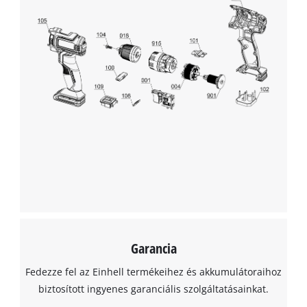
This content is not permitted to load due
to trackers that are not disclosed to the
visitor. The website owner needs to setup
the site with their CMP to add this content
to the list of technologies used.
Powered by
Usercentrics Consent
Management Platform
Garancia
Fedezze fel az Einhell termékeihez és akkumulátoraihoz
biztosított ingyenes garanciális szolgáltatásainkat.