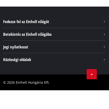
Fedezze fel az Einhell világát
Szolgáltatások
Betekintés az Einhell világába
Akkumulátorrendszer
Rólunk
Jogi nyilatkozat
Fenntarthatóság
Impresszum
Közösségi oldalak
Az Einhell világszerte
Adatvédelem
Karrier
LinkedIn
Megfelelőség
YouТube
Akadálymentesítési Nyilatkozat
© 2026 Einhell Hungária Kft.
Facebook
Instagram