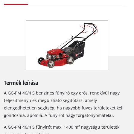
Termék leírása
A GC-PM 46/4 S benzines fűnyíró egy erős, rendkívül nagy
teljesítményű és megbízható segítőtárs, amely
elengedhetetlen segítség, ha nagyobb füves területeket kell
gondoznia, ápolnia. A fűnyírót nagy forgatónyomatékú,
egyhengeres, négyütemű motor működteti, a bekapcsolható
A GC-PM 46/4 S fűnyírót max. 1400 m² nagyságú területek
hátsókerék-meghajtás pedig minden terepen megkönnyíti a