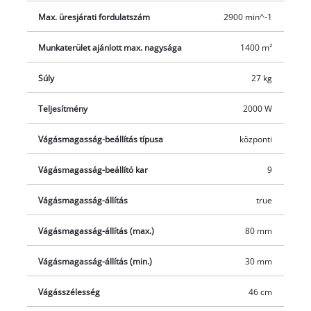
Max. üresjárati fordulatszám
2900 min^-1
Munkaterület ajánlott max. nagysága
1400 m²
Súly
27 kg
Teljesítmény
2000 W
Vágásmagasság-beállítás típusa
központi
Vágásmagasság-beállító kar
9
Vágásmagasság-állítás
true
Vágásmagasság-állítás (max.)
80 mm
Vágásmagasság-állítás (min.)
30 mm
Vágásszélesség
46 cm