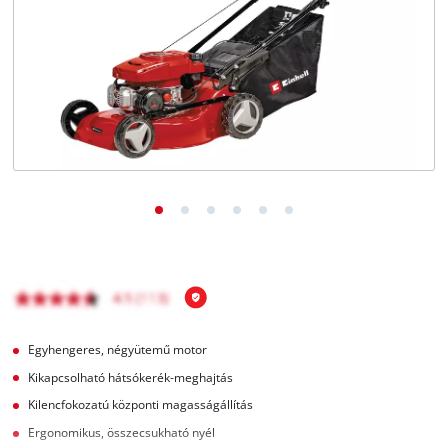
Magyar
HU
Magyar
English
Egyhengeres, négyütemű motor
Kikapcsolható hátsókerék-meghajtás
Kilencfokozatú központi magasságállítás
Ergonomikus, összecsukható nyél