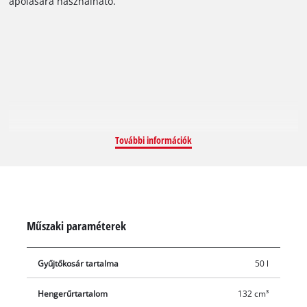
ápolására használható.
fűnyírást. A kilencfokozatú központi magasságállítás
segítségével egyszerűen és pontosan beállíthatja a
vágásmagasságot. A nyélre rögzíthető berántónak
köszönhetően a GC-PM 46/4 S mindig gyorsan és egyszerűen
beindítható. Az összecsukható nyél helytakarékos tárolást tesz
lehetővé, és mindig a felhasználó magasságához állítható. A
strapabíró és tartós készülékház igényes kialakítású, porfújt
acéllemezből készült. Az erős fűgyűjtő zsákban mindig lesz
További információk
elegendő hely a levágott fűnek; még akkor is, ha nagyobb
területeket kell lenyírnia. A telítettségjelzőre pillantva rögtön
láthatja, hogy mikor kell kiürítenie a gyűjtőzsákot.
Műszaki paraméterek
Gyűjtőkosár tartalma
50 l
Hengerűrtartalom
132 cm³