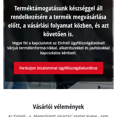
Terméktámogatásunk készséggel áll
rendelkezésére a termék megvásárlása
előtt, a vásárlási folyamat közben, és azt
követően is.
Vegye fel a kapcsolatot az Einhell ügyfélszolgálatával!
Várjuk termékinformációkkal, alkatrészekkel és javításokkal
kapcsolatos kéréseit.
Forduljon bizalommal ügyfélszolgálatunkhoz
Vásárlói vélemények
Az Einhell - a „Megerősített vásárlás” eseteit kivéve - nem