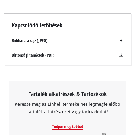
Kapcsolódó letöltések
Robbanási rajz (JPEG)
Biztonsági tanácsok (PDF)
Tartalék alkatrészek & Tartozékok
Keresse meg az Einhell termékeihez legmegfelelőbb
tartalék alkatrészeket vagy tartozékokat!
A Google Maps szolgáltatás betöltéséhez
Tudjon meg többet
szükségünk van az Ön jóváhagyására!