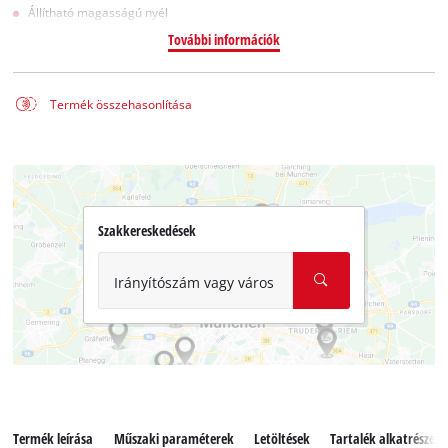
Állítható magasságú nyél
További információk
Termék összehasonlítása
Szakkereskedések
Irányítószám vagy város
Termék leírása
Műszaki paraméterek
Letöltések
Tartalék alkatrészek