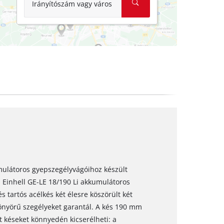
Irányítószám vagy város
umulátoros gyepszegélyvágóihoz készült
z Einhell GE-LE 18/190 Li akkumulátoros
 tartós acélkés két élesre köszörült két
önyörű szegélyeket garantál. A kés 190 mm
 késeket könnyedén kicserélheti: a