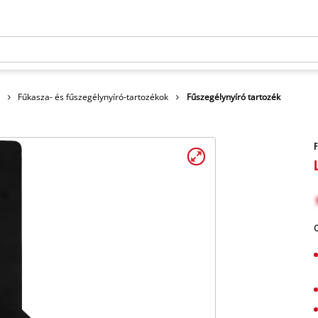
Fűkasza- és fűszegélynyíró-tartozékok
Fűszegélynyíró tartozék
F