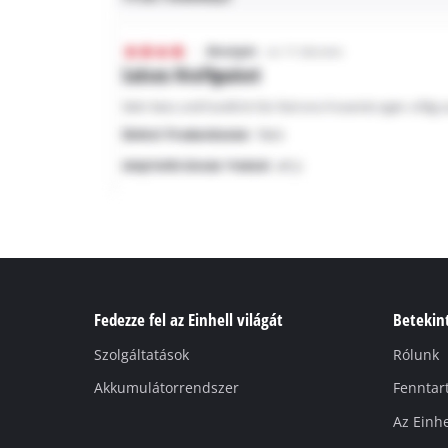
Fedezze fel az Einhell világát
Betekint
Szolgáltatások
Rólunk
Akkumulátorrendszer
Fenntar
Az Einhe