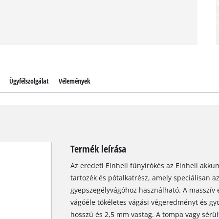
Ügyfélszolgálat
Vélemények
Termék leírása
Az eredeti Einhell fűnyírókés az Einhell akk
tartozék és pótalkatrész, amely speciálisan a
gyepszegélyvágóhoz használható. A masszív és
vágóéle tökéletes vágási végeredményt és gy
hosszú és 2,5 mm vastag. A tompa vagy sérült