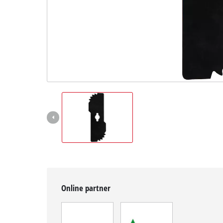
Magyar
HU
Magyar
English
Online partner