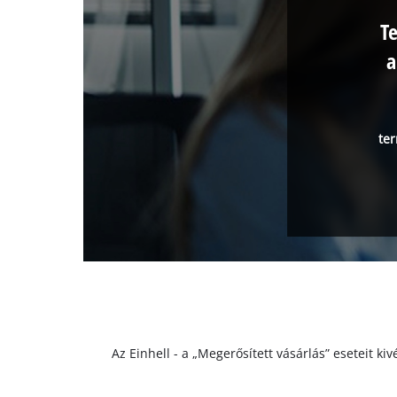
T
a
ter
Az Einhell - a „Megerősített vásárlás” eseteit k