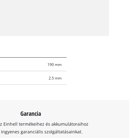
190 mm
2.5 mm
Garancia
az Einhell termékeihez és akkumulátoraihoz
t ingyenes garanciális szolgáltatásainkat.