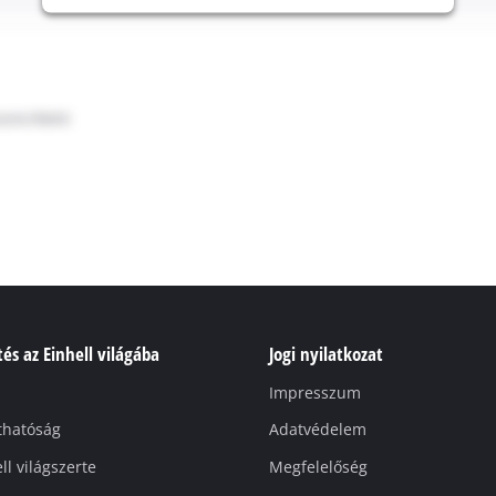
és az Einhell világába
Jogi nyilatkozat
Impresszum
thatóság
Adatvédelem
ll világszerte
Megfelelőség