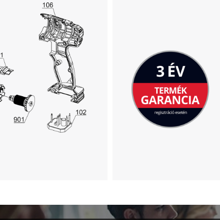
A Google Maps szolgáltatás betöltéséhez
szükségünk van az Ön jóváhagyására!
This content is not permitted to load due
to trackers that are not disclosed to the
visitor. The website owner needs to setup
the site with their CMP to add this content
to the list of technologies used.
Powered by
Usercentrics Consent
Management Platform