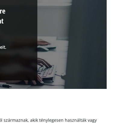
re
at
eit.
któl származnak, akik ténylegesen használták vagy