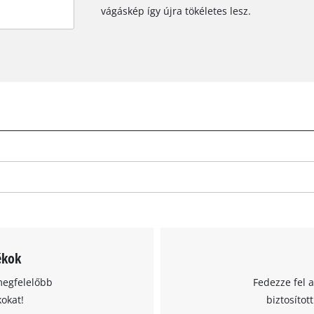
vágáskép így újra tökéletes lesz.
ékok
megfelelőbb
Fedezze fel 
kokat!
biztosítot