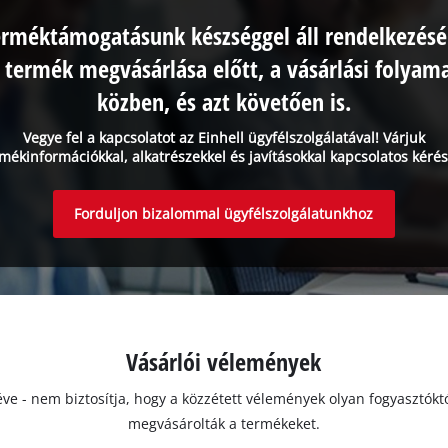
erméktámogatásunk készséggel áll rendelkezésé
 termék megvásárlása előtt, a vásárlási folyam
közben, és azt követően is.
Vegye fel a kapcsolatot az Einhell ügyfélszolgálatával! Várjuk
mékinformációkkal, alkatrészekkel és javításokkal kapcsolatos kérés
Forduljon bizalommal ügyfélszolgálatunkhoz
Vásárlói vélemények
ivéve - nem biztosítja, hogy a közzétett vélemények olyan fogyasztó
megvásárolták a termékeket.