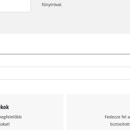
fűnyíróval.
ékok
megfelelőbb
Fedezze fel 
kokat!
biztosítot