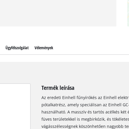
Ügyfélszolgálat
Vélemények
Termék leírása
Az eredeti Einhell fűnyírókés az Einhell elekt
pótalkatrész, amely speciálisan az Einhell G
használható. A masszív és tartós acélkés két
füves területekkel is megbirkózik, és tökélet
vágásszélességnek köszönhetően nagyobb te