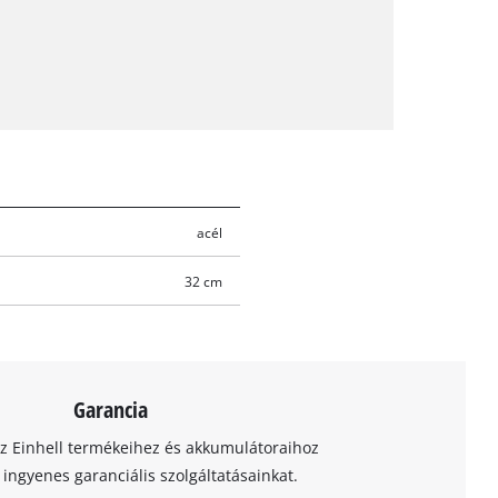
acél
32 cm
Garancia
az Einhell termékeihez és akkumulátoraihoz
t ingyenes garanciális szolgáltatásainkat.