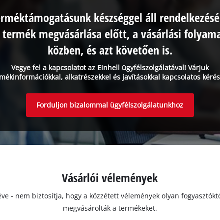
erméktámogatásunk készséggel áll rendelkezésé
 termék megvásárlása előtt, a vásárlási folyam
közben, és azt követően is.
Vegye fel a kapcsolatot az Einhell ügyfélszolgálatával! Várjuk
mékinformációkkal, alkatrészekkel és javításokkal kapcsolatos kérés
Forduljon bizalommal ügyfélszolgálatunkhoz
Vásárlói vélemények
ivéve - nem biztosítja, hogy a közzétett vélemények olyan fogyasztó
megvásárolták a termékeket.