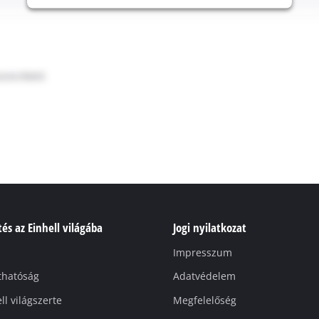
és az Einhell világába
Jogi nyilatkozat
Impresszum
thatóság
Adatvédelem
ll világszerte
Megfelelőség