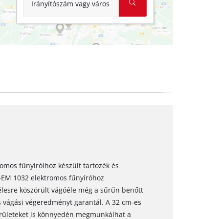
Irányítószám vagy város
romos fűnyíróihoz készült tartozék és
C-EM 1032 elektromos fűnyíróhoz
 élesre köszörült vágóéle még a sűrűn benőtt
es vágási végeredményt garantál. A 32 cm-es
rületeket is könnyedén megmunkálhat a