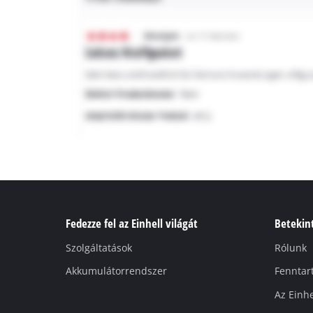
Fedezze fel az Einhell világát
Betekint
Szolgáltatások
Rólunk
Akkumulátorrendszer
Fenntar
Az Einhe