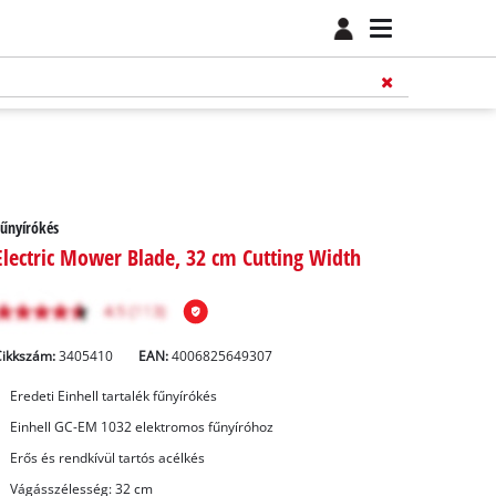
űnyírókés
Electric Mower Blade, 32 cm Cutting Width
Cikkszám:
3405410
EAN:
4006825649307
Eredeti Einhell tartalék fűnyírókés
Einhell GC-EM 1032 elektromos fűnyíróhoz
Erős és rendkívül tartós acélkés
Vágásszélesség: 32 cm