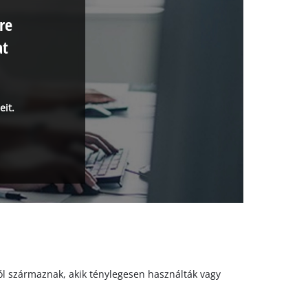
re
at
eit.
któl származnak, akik ténylegesen használták vagy