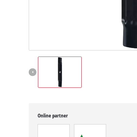
Magyar
HU
Magyar
English
Online partner