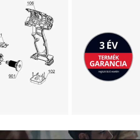
A Google Maps szolgáltatás betöltéséhez
szükségünk van az Ön jóváhagyására!
This content is not permitted to load due
to trackers that are not disclosed to the
visitor. The website owner needs to setup
the site with their CMP to add this content
to the list of technologies used.
Powered by
Usercentrics Consent
Management Platform