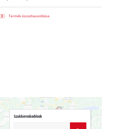
Termék összehasonlítása
Szakkereskedések