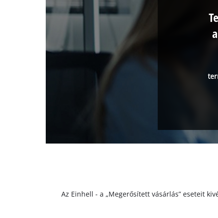
T
a
ter
Az Einhell - a „Megerősített vásárlás” eseteit k