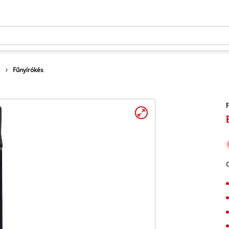
Fűnyírókés
F