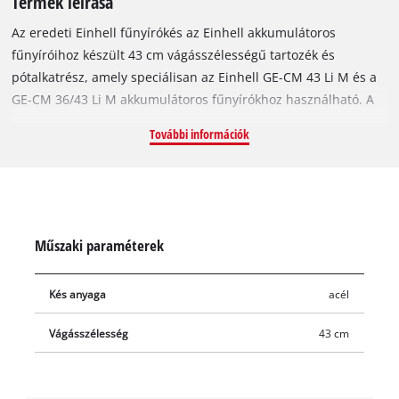
Termék leírása
Az eredeti Einhell fűnyírókés az Einhell akkumulátoros
fűnyíróihoz készült 43 cm vágásszélességű tartozék és
pótalkatrész, amely speciálisan az Einhell GE-CM 43 Li M és a
GE-CM 36/43 Li M akkumulátoros fűnyírókhoz használható. A
masszív és tartós acélkés két élesre köszörült vágóéle még a
További információk
sűrűn benőtt füves területekkel is megbirkózik, és tökéletes
vágási végeredményt garantál. A kés 43 cm hosszú. A tompa
vagy sérült késeket könnyedén kicserélheti az Einhell tartalék
fűnyírókésére. Az újonnan felszerelt pótkéssel ismét tökéletes
lesz a vágásminőség.
Műszaki paraméterek
Kés anyaga
acél
Vágásszélesség
43 cm