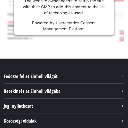
The website owner needs to setup the site
with their CMP to add this content to the list
of technologies used.
Powered by
Usercentrics Consent
Management Platform
Fedezze fel az Einhell világát
Szolgáltatások
Betekintés az Einhell világába
Akkumulátorrendszer
Rólunk
Jogi nyilatkozat
Fenntarthatóság
Impresszum
Közösségi oldalak
Az Einhell világszerte
Adatvédelem