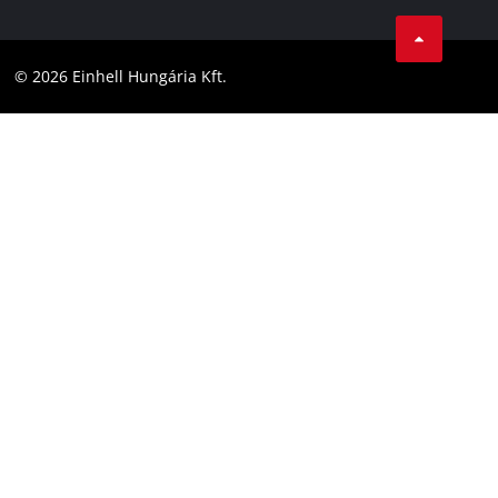
Karrier
LinkedIn
Megfelelőség
YouТube
Akadálymentesítési Nyilatkozat
© 2026 Einhell Hungária Kft.
Facebook
Instagram