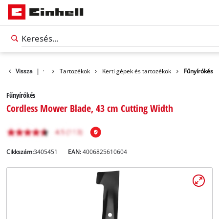
Vissza
|
Tartozékok
Kerti gépek és tartozékok
Fűnyírókés
Fűnyírókés
Cordless Mower Blade, 43 cm Cutting Width
Cikkszám:
3405451
EAN:
4006825610604