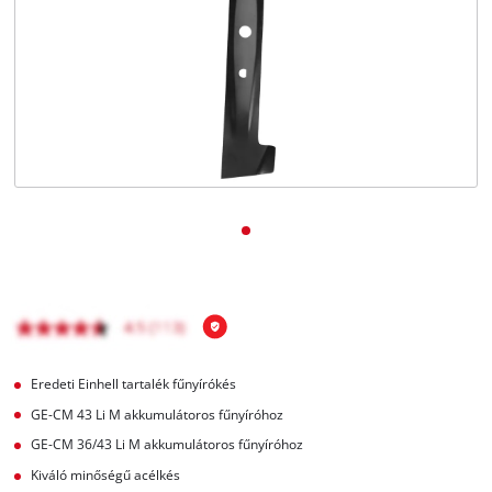
Magyar
HU
Magyar
English
Eredeti Einhell tartalék fűnyírókés
GE-CM 43 Li M akkumulátoros fűnyíróhoz
GE-CM 36/43 Li M akkumulátoros fűnyíróhoz
Kiváló minőségű acélkés