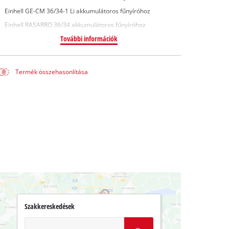
Einhell GE-CM 36/34-1 Li akkumulátoros fűnyíróhoz
Einhell RASARRO 36/34 akkumulátoros fűnyíróhoz
További információk
Termék összehasonlítása
Szakkereskedések