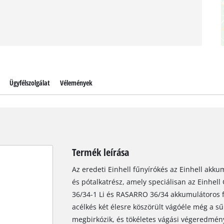
Ügyfélszolgálat
Vélemények
Termék leírása
Az eredeti Einhell fűnyírókés az Einhell akku
és pótalkatrész, amely speciálisan az Einhel
36/34-1 Li és RASARRO 36/34 akkumulátoros fű
acélkés két élesre köszörült vágóéle még a sű
megbirkózik, és tökéletes vágási végeredmén