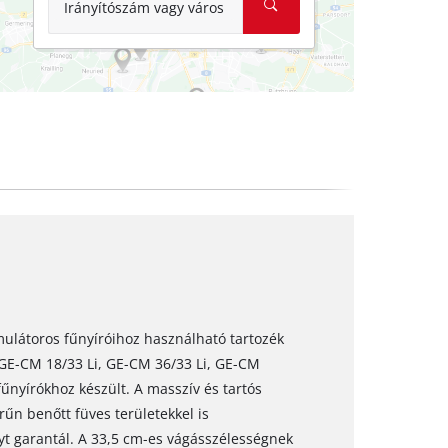
Irányítószám vagy város
mulátoros fűnyíróihoz használható tartozék
l GE-CM 18/33 Li, GE-CM 36/33 Li, GE-CM
nyírókhoz készült. A masszív és tartós
rűn benőtt füves területekkel is
yt garantál. A 33,5 cm-es vágásszélességnek