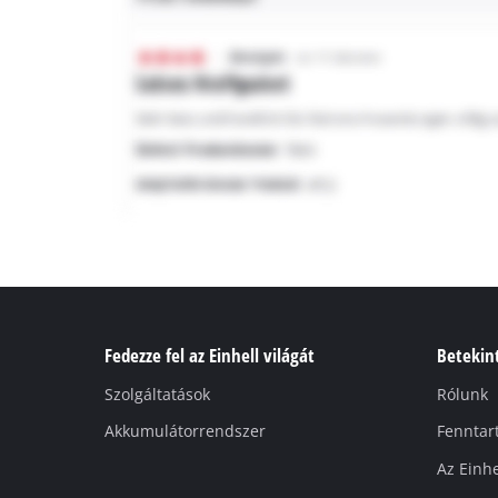
Fedezze fel az Einhell világát
Betekint
Szolgáltatások
Rólunk
Akkumulátorrendszer
Fenntar
Az Einhe