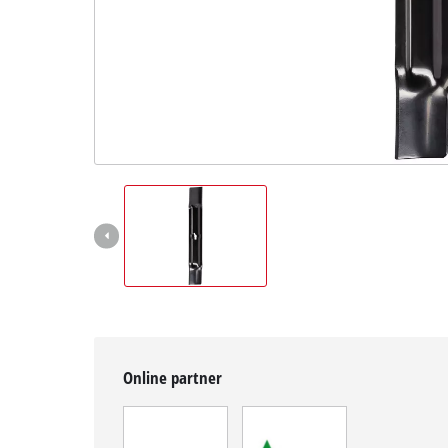
Magyar
HU
Magyar
English
Online partner