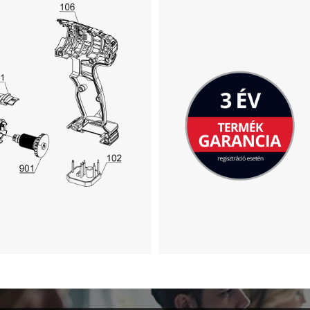
A Google Maps szolgáltatás betöltéséhez
szükségünk van az Ön jóváhagyására!
This content is not permitted to load due
to trackers that are not disclosed to the
visitor. The website owner needs to setup
the site with their CMP to add this content
to the list of technologies used.
Powered by
Usercentrics Consent
Management Platform