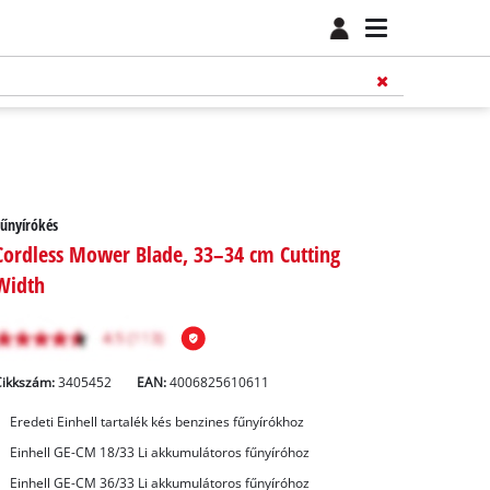
űnyírókés
Cordless Mower Blade, 33–34 cm Cutting
Width
Cikkszám:
3405452
EAN:
4006825610611
Eredeti Einhell tartalék kés benzines fűnyírókhoz
Einhell GE-CM 18/33 Li akkumulátoros fűnyíróhoz
Einhell GE-CM 36/33 Li akkumulátoros fűnyíróhoz