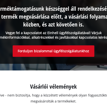
erméktámogatásunk készséggel áll rendelkezésé
 termék megvásárlása előtt, a vásárlási folyam
közben, és azt követően is.
Vegye fel a kapcsolatot az Einhell ügyfélszolgálatával! Várjuk
mékinformációkkal, alkatrészekkel és javításokkal kapcsolatos kérés
Forduljon bizalommal ügyfélszolgálatunkhoz
Vásárlói vélemények
ivéve - nem biztosítja, hogy a közzétett vélemények olyan fogyasztó
megvásárolták a termékeket.