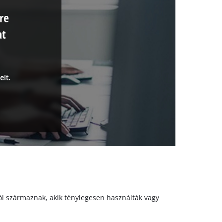
re
at
eit.
któl származnak, akik ténylegesen használták vagy