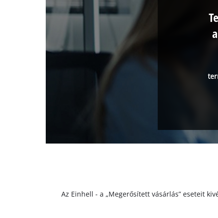
T
a
ter
Az Einhell - a „Megerősített vásárlás” eseteit k