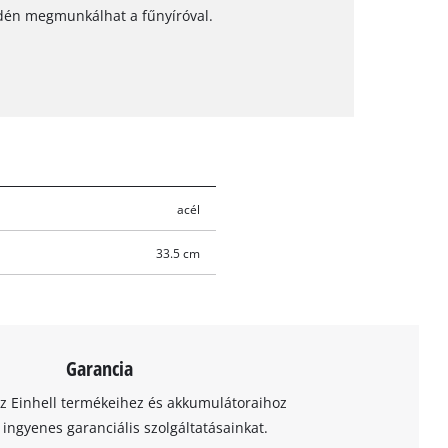
dén megmunkálhat a fűnyíróval.
acél
33.5 cm
Garancia
az Einhell termékeihez és akkumulátoraihoz
t ingyenes garanciális szolgáltatásainkat.