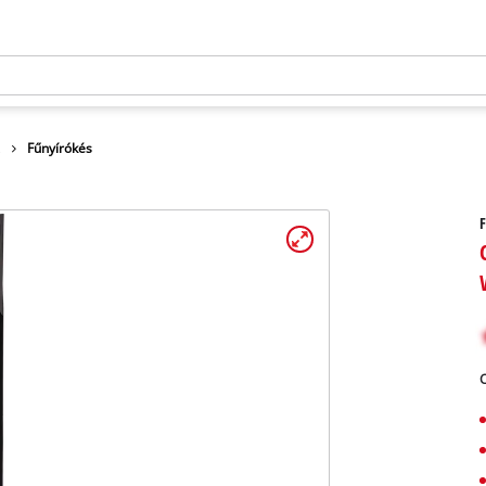
Fűnyírókés
F