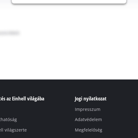
és az Einhell világába
Jogi nyilatkozat
Impresszum
thatóság
Adatvédelem
ll világszerte
Megfelelőség