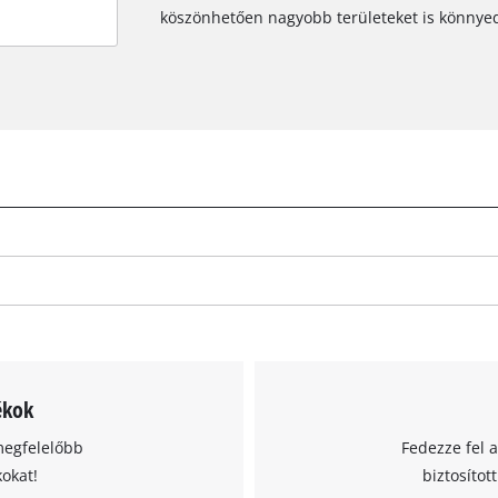
köszönhetően nagyobb területeket is könnye
ékok
megfelelőbb
Fedezze fel 
kokat!
biztosítot