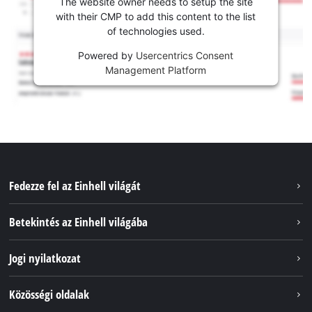
The website owner needs to setup the site
with their CMP to add this content to the list
of technologies used.
Powered by
Usercentrics Consent
Management Platform
Fedezze fel az Einhell világát
Szolgáltatások
Betekintés az Einhell világába
Akkumulátorrendszer
Rólunk
Jogi nyilatkozat
Fenntarthatóság
Impresszum
Közösségi oldalak
Az Einhell világszerte
Adatvédelem