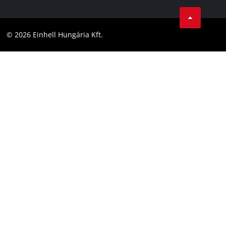
Karrier
LinkedIn
Megfelelőség
YouТube
Akadálymentesítési Nyilatkozat
© 2026 Einhell Hungária Kft.
Facebook
Instagram