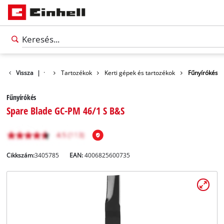
Vissza
|
Tartozékok
Kerti gépek és tartozékok
Fűnyírókés
Fűnyírókés
Spare Blade GC-PM 46/1 S B&S
Cikkszám:
3405785
EAN:
4006825600735