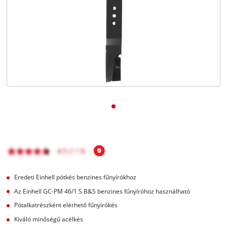
Magyar
HU
Magyar
English
Eredeti Einhell pótkés benzines fűnyírókhoz
Az Einhell GC-PM 46/1 S B&S benzines fűnyíróhoz használható
Pótalkatrészként elérhető fűnyírókés
Kiváló minőségű acélkés