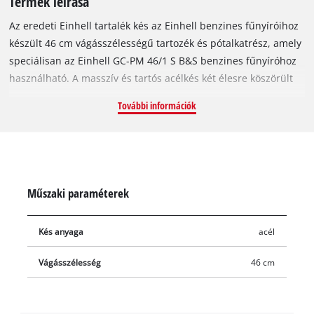
Termék leírása
Az eredeti Einhell tartalék kés az Einhell benzines fűnyíróihoz
készült 46 cm vágásszélességű tartozék és pótalkatrész, amely
speciálisan az Einhell GC-PM 46/1 S B&S benzines fűnyíróhoz
használható. A masszív és tartós acélkés két élesre köszörült
vágóéle még a sűrűn benőtt füves területekkel is megbirkózik,
További információk
és tökéletes vágási végeredményt garantál. A kés 46 cm
hosszú. A tompa vagy sérült késeket könnyedén kicserélheti az
Einhell tartalék fűnyírókésére. Az újonnan felszerelt pótkéssel
ismét tökéletes lesz a vágásminőség.
Műszaki paraméterek
Kés anyaga
acél
Vágásszélesség
46 cm