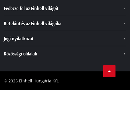
Fedezze fel az Einhell világát
Szolgáltatások
Betekintés az Einhell világába
Akkumulátorrendszer
Rólunk
Jogi nyilatkozat
Fenntarthatóság
Impresszum
Közösségi oldalak
Az Einhell világszerte
Adatvédelem
Karrier
LinkedIn
Megfelelőség
YouТube
Akadálymentesítési Nyilatkozat
© 2026 Einhell Hungária Kft.
Facebook
Instagram