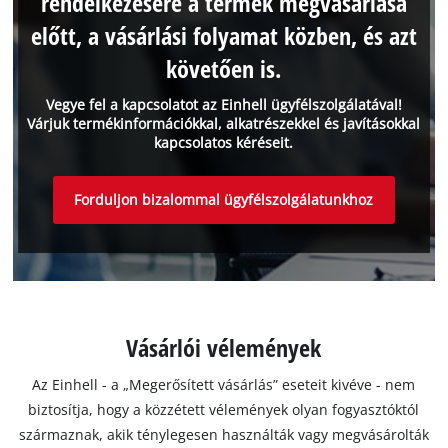
rendelkezésére a termék megvásárlása
előtt, a vásárlási folyamat közben, és azt
követően is.
Vegye fel a kapcsolatot az Einhell ügyfélszolgálatával!
Várjuk termékinformációkkal, alkatrészekkel és javításokkal
kapcsolatos kéréseit.
Forduljon bizalommal ügyfélszolgálatunkhoz
Vásárlói vélemények
Az Einhell - a „Megerősített vásárlás” eseteit kivéve - nem
biztosítja, hogy a közzétett vélemények olyan fogyasztóktól
származnak, akik ténylegesen használták vagy megvásárolták