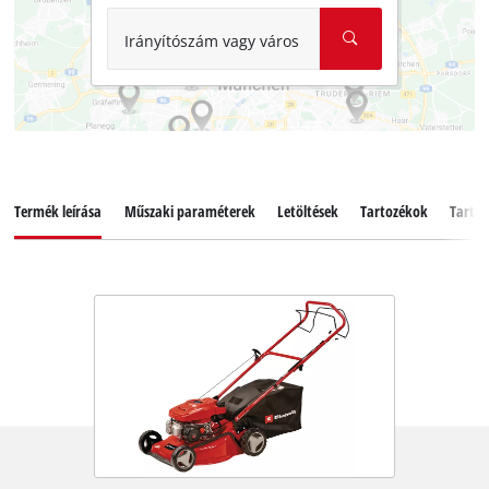
Irányítószám vagy város
Termék leírása
Műszaki paraméterek
Letöltések
Tartozékok
Tartal