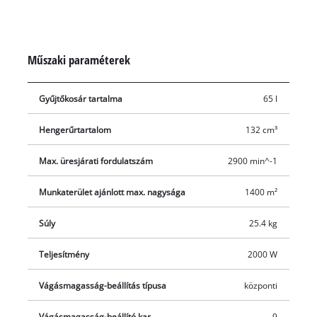
hogy mikor kell kiürítenie a gyűjtőzsákot.
Műszaki paraméterek
Gyűjtőkosár tartalma
65 l
Hengerűrtartalom
132 cm³
Max. üresjárati fordulatszám
2900 min^-1
Munkaterület ajánlott max. nagysága
1400 m²
Súly
25.4 kg
Teljesítmény
2000 W
Vágásmagasság-beállítás típusa
központi
Vágásmagasság-beállító kar
9