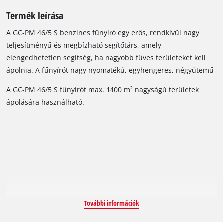
Termék leírása
A GC-PM 46/5 S benzines fűnyíró egy erős, rendkívül nagy
teljesítményű és megbízható segítőtárs, amely
elengedhetetlen segítség, ha nagyobb füves területeket kell
ápolnia. A fűnyírót nagy nyomatékú, egyhengeres, négyütemű
motor működteti, a bekapcsolható hátsókerék-meghajtás
A GC-PM 46/5 S fűnyírót max. 1400 m² nagyságú területek
pedig minden terepen megkönnyíti a fűnyírást. A
ápolására használható.
kilencfokozatú központi magasságállítás segítségével
egyszerűen és pontosan beállíthatja a munkamagasságot. A
nyélre rögzíthető berántónak köszönhetően a GC-PM 46/5 S
mindig gyorsan és egyszerűen beindítható. Az összecsukható
nyél helytakarékos tárolást tesz lehetővé, és mindig a
felhasználó magasságához állítható. A strapabíró és tartós
készülékház igényes kialakítású, porfújt acéllemezből készült.
Az erős gyűjtőzsákban mindig lesz elegendő hely a levágott
További információk
fűnek; még akkor is, ha nagyobb területeket kell
megmunkálnia. A telítettségjelzőre pillantva rögtön láthatja,