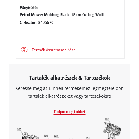
A Google Maps szolgáltatás betöltéséhez
Fűnyírókés
szükségünk van az Ön jóváhagyására!
Petrol Mower Mulching Blade, 46 cm Cutting Width
Cikkszám: 3405670
This content is not permitted to load due
to trackers that are not disclosed to the
visitor. The website owner needs to setup
the site with their CMP to add this content
Termék összehasonlítása
to the list of technologies used.
Powered by
Usercentrics Consent
Management Platform
Tartalék alkatrészek & Tartozékok
Keresse meg az Einhell termékeihez legmegfelelőbb
tartalék alkatrészeket vagy tartozékokat!
Tudjon meg többet