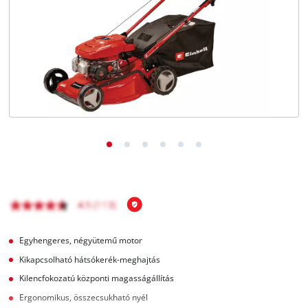
Magyar
HU
Magyar
English
Egyhengeres, négyütemű motor
Kikapcsolható hátsókerék-meghajtás
Kilencfokozatú központi magasságállítás
Ergonomikus, összecsukható nyél