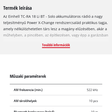
Termék leírása
Az Einhell TC-RA 18 Li BT - Solo akkumulátoros rádió a nagy
teljesítményű Power X-Change rendszercsalád praktikus tagja,
amely nélkülözhetetlen társ lesz a magány elűzésében, akár a
műhelyben, a pincében, az építkezésen, vagy épp a garázsban
használja. Mivel a készülék a Power X-Change család tagja,
További információk
ezért nem csak nagy teljesítményű, hanem az összes PXC-
termékhez hasonlóan rendkívül strapabíró is. A könnyen
kezelhető és robusztus rádió összesen 10 AM és FM
frekvenciájú rádióadó tárolására képes. Az akkumulátoros
rádió egyszerűen párosítható az okostelefonjával; ehhez
Műszaki paraméterek
mindössze a Bluetooth-t kell bekapcsolnia a telefonján. A
készülék hátoldalán lévő tárolórekeszben biztonságosan
AM frekvencia (min.)
522 kHz
tárolhatja az okostelefonokat és a kisebb készülékeket. A
pontos időt az LCD-kijelző mutatja, a kijelző körüli
AM tárolóhelyek
10 pcs
felhasználóbarát kezelőpanel pedig egyszerű használatot
biztosít. A lehajtható antennának köszönhetően a készüléket
Bluetooth hatósugara (belső)
10 m