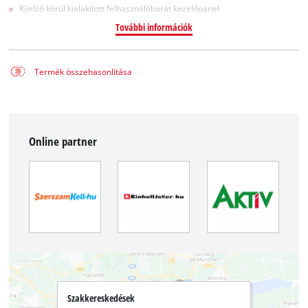
Kijelző körül kialakított felhasználóbarát kezelőpanel
További információk
Termék összehasonlítása
Online partner
Szakkereskedések