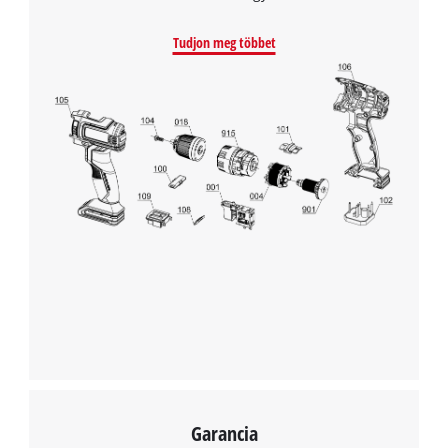
A Google Maps szolgáltatás betöltéséhez
szükségünk van az Ön jóváhagyására!
Tudjon meg többet
This content is not permitted to load due
to trackers that are not disclosed to the
visitor. The website owner needs to setup
the site with their CMP to add this content
to the list of technologies used.
Powered by
Usercentrics Consent
Management Platform
Garancia