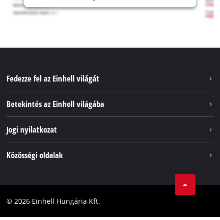
Fedezze fel az Einhell világát
Szolgáltatások
Betekintés az Einhell világába
Akkumulátorrendszer
Rólunk
Jogi nyilatkozat
Fenntarthatóság
Impresszum
Közösségi oldalak
Az Einhell világszerte
Adatvédelem
Karrier
LinkedIn
Megfelelőség
YouТube
Akadálymentesítési Nyilatkozat
© 2026 Einhell Hungária Kft.
Facebook