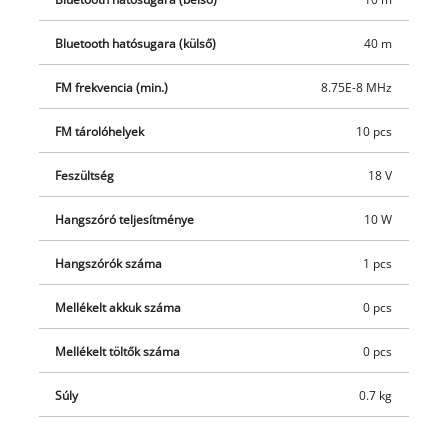
helytakarékosan tárolhatja, sőt! Akár a falra is egyszerűen
rögzítheti. A praktikus fogantyú kényelmes szállítást tesz
Bluetooth hatósugara (külső)
40 m
lehetővé. A készülék Power X-Change akkumulátor és
FM frekvencia (min.)
8.75E-8 MHz
töltőkészülék nélküli kivitelben érhető el. Ezeket külön –
például praktikus kezdőcsomagok formájában – vásárolhatja
FM tárolóhelyek
10 pcs
meg.
Feszültség
18 V
Hangszóró teljesítménye
10 W
Hangszórók száma
1 pcs
Mellékelt akkuk száma
0 pcs
Mellékelt töltők száma
0 pcs
Súly
0.7 kg