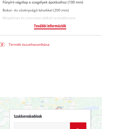
Fűnyíró vágólap a szegélyek ápolásához (100 mm)
Bokor- és sövényvágó késekkel (200 mm)
Kényelmes és szerszám nélküli tartozékcsere
További információk
Termék összehasonlítása
Szakkereskedések