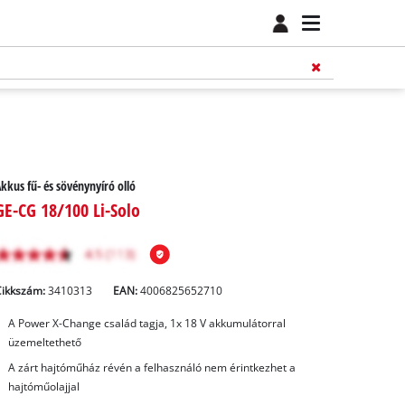
kkus fű- és sövénynyíró olló
GE-CG 18/100 Li-Solo
Cikkszám:
3410313
EAN:
4006825652710
A Power X-Change család tagja, 1x 18 V akkumulátorral
üzemeltethető
A zárt hajtóműház révén a felhasználó nem érintkezhet a
hajtóműolajjal