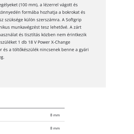
gélyeket (100 mm), a lézerrel vágott és
 könnyedén formába hozhatja a bokrokat és
sz szüksége külön szerszámra. A Softgrip
omikus munkavégzést tesz lehetővé. A zárt
sználat és tisztítás közben nem érintkezik
készüléket 1 db 18 V Power X-Change
 és a töltőkészülék nincsenek benne a gyári
eg.
8 mm
8 mm