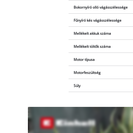
Bokornyíró olló vágásszélessége
Fűnyíró kés vágásszélessége
Mellékelt akkuk száma
Mellékelt töltők száma
Motor típusa
Motorfeszültség
Súly
A Youtube
szolgáltatás