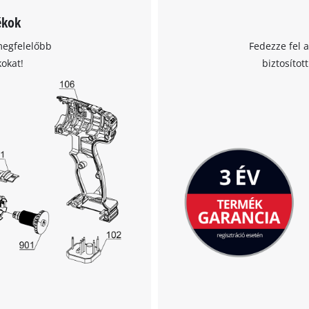
ékok
megfelelőbb
Fedezze fel 
kokat!
biztosítot