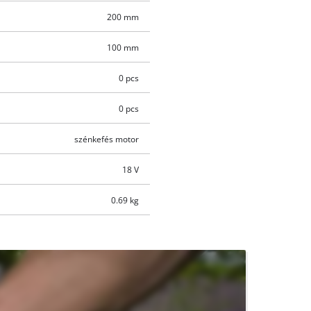
200 mm
100 mm
0 pcs
0 pcs
szénkefés motor
18 V
0.69 kg