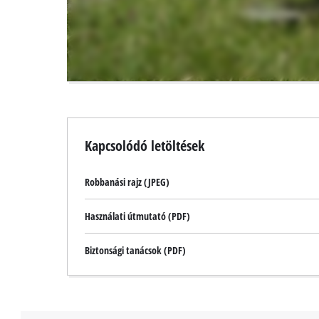
visitor.
The
website
owner
needs
to
setup
the
site
with
Kapcsolódó letöltések
their
CMP
to
Robbanási rajz (JPEG)
add
this
Használati útmutató (PDF)
content
to
Biztonsági tanácsok (PDF)
the
list
of
technologies
used.