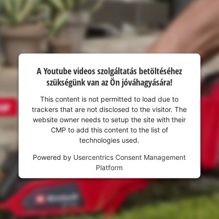
visitor. The website owner needs to setup
the site with their CMP to add this content
to the list of technologies used.
Powered by
Usercentrics Consent
Management Platform
A Youtube videos szolgáltatás betöltéséhez
szükségünk van az Ön jóváhagyására!
This content is not permitted to load due to
trackers that are not disclosed to the visitor. The
website owner needs to setup the site with their
CMP to add this content to the list of
technologies used.
Powered by
Usercentrics Consent Management
Platform