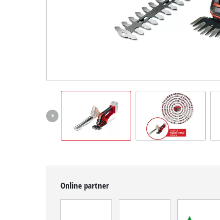
Magyar
HU
Magyar
English
Online partner