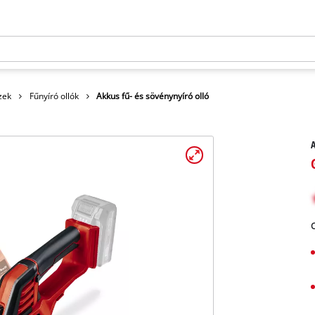
szek
Fűnyíró ollók
Akkus fű- és sövénynyíró olló
A