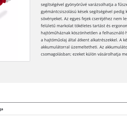
segítségével gyönyörűvé varázsolhatja a fűsze
gyémántcsiszolású kések segítségével pedig
sövényeket. Az egyes fejek cseréjéhez nem le
felületű markolat tökéletes tartást és ergon
hajtóműháznak köszönhetően a felhasználó ha
a hajtóműolaj által átkent alkatrészekkel. A 
akkumulátorral üzemeltetheti. Az akkumulátor
csomagolásban; ezeket külön vásárolhatja m
ga