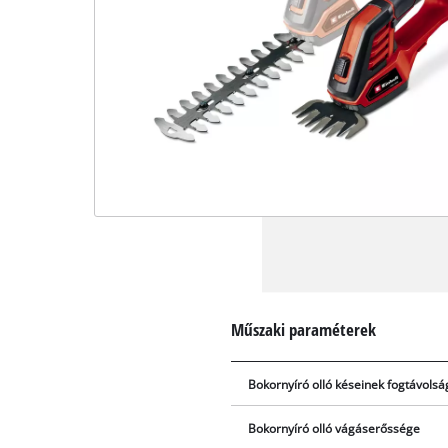
Műszaki paraméterek
Bokornyíró olló késeinek fogtávolsá
Bokornyíró olló vágáserőssége