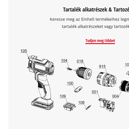
Tartalék alkatrészek & Tartoz
Powered
by
Keresse meg az Einhell termékeihez leg
Usercentrics
tartalék alkatrészeket vagy tartozé
Consent
Management
Platform
Tudjon meg többet