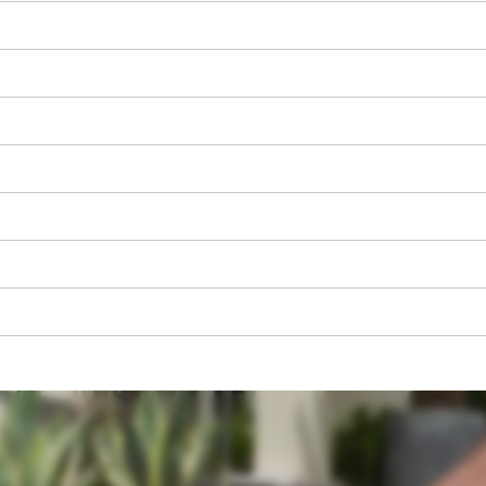
A Google Maps szolgáltatás betöltéséhez
szükségünk van az Ön jóváhagyására!
This content is not permitted to load due
to trackers that are not disclosed to the