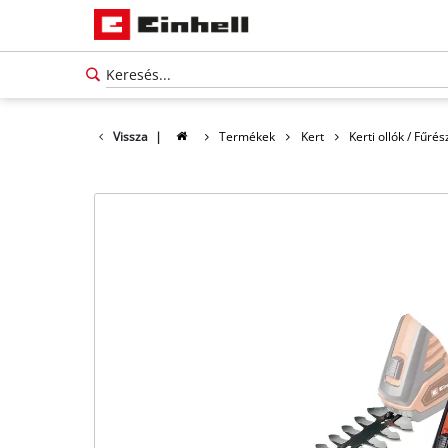
Vissza
|
Termékek
Kert
Kerti ollók / Fűré