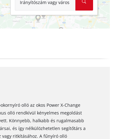
Irányítószám vagy város
 bokornyíró olló az okos Power X-Change
kkus olló rendkívül kényelmes megoldást
elyett. Könnyebb, halkabb és rugalmasabb
rsai, és így nélkülözhetetlen segítőtárs a
vagy ritkításához. A fűnyíró olló