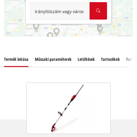
Irányítószám vagy város
Termék leírása
Műszaki paraméterek
Letöltések
Tartozékok
Tartal