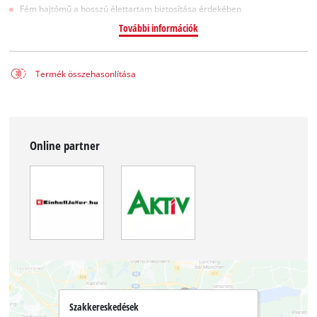
Fém hajtómű a hosszú élettartam biztosítása érdekében
További információk
Termék összehasonlítása
Online partner
Szakkereskedések