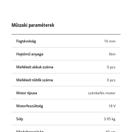
csomagolásban; ezeket külön vásárolhatja meg.
Műszaki paraméterek
Fogtávolság
16 mm
Hajtómű anyaga
fém
Mellékelt akkuk száma
0 pcs
Mellékelt töltők száma
0 pcs
Motor típusa
szénkefés motor
Motorfeszültség
18 V
Súly
3.95 kg
Vágáshosszúság
40 cm