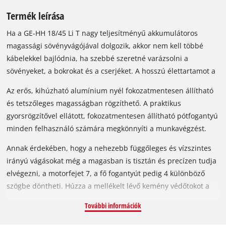
Termék leírása
Ha a GE-HH 18/45 Li T nagy teljesítményű akkumulátoros
magassági sövényvágójával dolgozik, akkor nem kell többé
kábelekkel bajlódnia, ha szebbé szeretné varázsolni a
sövényeket, a bokrokat és a cserjéket. A hosszú élettartamot a
fém hajtómű garantálja, a tiszta, szép vágási eredményt pedig
Az erős, kihúzható alumínium nyél fokozatmentesen állítható
a lézerrel vágott, gyémántcsiszolású acélból készült kések
és tetszőleges magasságban rögzíthető. A praktikus
biztosítják.
gyorsrögzítővel ellátott, fokozatmentesen állítható pótfogantyú
minden felhasználó számára megkönnyíti a munkavégzést.
Annak érdekében, hogy a nehezebb függőleges és vízszintes
irányú vágásokat még a magasban is tisztán és precízen tudja
elvégezni, a motorfejet 7, a fő fogantyút pedig 4 különböző
szögbe döntheti. Húzza a mellékelt lévő kemény védőtokot a
vágókésekre, ha nem dolgozik a sövényvágóval: így
További információk
biztonságosan szállíthatja és tárolhatja a készüléket. Az
akkumulátor és a töltőkészülék nincs benne a gyári