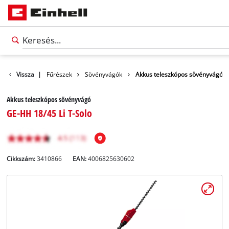
t
Kerti ollók / Fűrészek
Vissza
|
Sövényvágók
Akkus teleszkópos sövényvágó
Akkus teleszkópos sövényvágó
GE-HH 18/45 Li T-Solo
Cikkszám:
3410866
EAN:
4006825630602