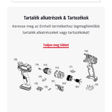
visitor. The website owner needs to setup
the site with their CMP to add this content
to the list of technologies used.
Tartalék alkatrészek & Tartozékok
Powered by
Usercentrics Consent
Keresse meg az Einhell termékeihez legmegfelelőbb
Management Platform
tartalék alkatrészeket vagy tartozékokat!
Tudjon meg többet