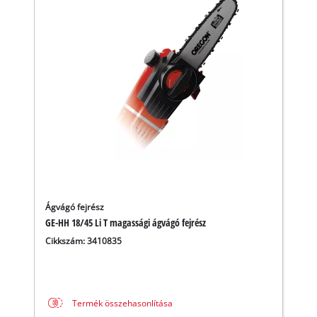
Ágvágó fejrész
GE-HH 18/45 Li T magassági ágvágó fejrész
Cikkszám: 3410835
A Google Maps szolgáltatás betöltéséhez
szükségünk van az Ön jóváhagyására!
This content is not permitted to load due
Termék összehasonlítása
to trackers that are not disclosed to the