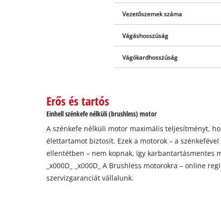
Vezetőszemek száma
Vágáshosszúság
Vágókardhosszúság
Erős és tartós
Einhell szénkefe nélküli (brushless) motor
A szénkefe nélküli motor maximális teljesítményt, 
élettartamot biztosít. Ezek a motorok – a szénkefével
ellentétben – nem kopnak, így karbantartásmentes 
_x000D_ _x000D_ A Brushless motorokra – online regis
szervizgaranciát vállalunk.