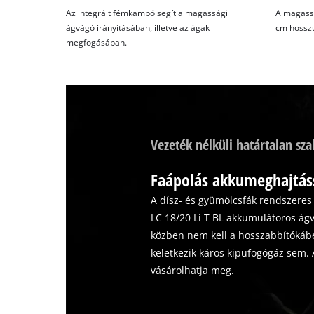
Az integrált fémkampó segít a magassági
A magassá
ágvágó irányításában, illetve az ágak
cm hosszú
megfogásában.
Vezeték nélküli határtalan sz
Faápolás akkumeghajtás
A dísz- és gyümölcsfák rendszeres
LC 18/20 Li T BL akkumulátoros ág
közben nem kell a hosszabbítókábe
keletkezik káros kipufogógáz sem. A
vásárolhatja meg.