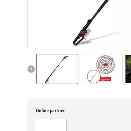
Magyar
HU
Magyar
English
Online partner