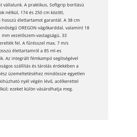
st vállalunk. A praktikus, Softgrip borítású
k nélkül, 174 és 250 cm között,
 hosszú élettartamot garantál. A 38 cm
minőségű OREGON vágókarddal, valamint 18
,1 mm vezetőszem-vastagságú, 33
elték fel. A fűrésszel max. 7 m/s
osszú élettartamról a 85 ml-es
ik. Az integrált fémkampó segítségével
ságos szállítás és tárolás érdekében a
űrész üzemeltetéséhez mindössze egyetlen
ihúzható nyél végén lévő, acélkerettel
élkül; ezeket külön vásárolhatja meg.