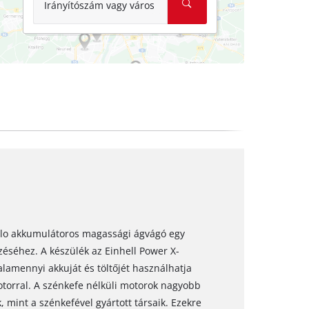
Irányítószám vagy város
Solo akkumulátoros magassági ágvágó egy
éséhez. A készülék az Einhell Power X-
alamennyi akkuját és töltőjét használhatja
otorral. A szénkefe nélküli motorok nagyobb
 mint a szénkefével gyártott társaik. Ezekre