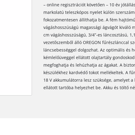
– online regisztrációt követően – 10 év jótállá
markolatú teleszkópos nyelet külön szerszámo
fokozatmentesen állíthatja be. A fém hajtómű
vágáshosszúságú magassági ágvágót kiváló 
cm vágáshosszúságú, 3/4”-es láncosztású, 1
vezetőszemből álló OREGON fűrészlánccal szer
láncsebességgel dolgozhat. Az optimális és h
kémlelőüveggel ellátott olajtartály gondoskod
megfoghatja és lehúzhatja az ágakat. A bizton
készülékhez kardvédő tokot mellékeltek. A f
18 V akkumulátorra lesz szüksége, amelyet a k
ellátott tartóba helyezhet be. Akku és töltő n