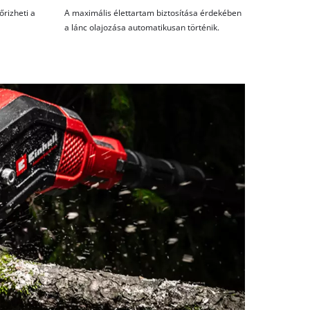
őrizheti a
A maximális élettartam biztosítása érdekében
a lánc olajozása automatikusan történik.