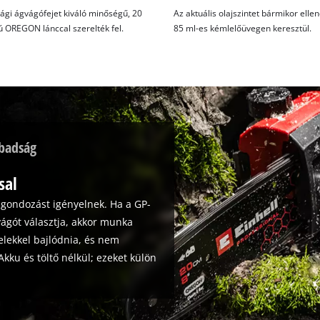
gi ágvágófejet kiváló minőségű, 20
Az aktuális olajszintet bármikor ellen
 OREGON lánccal szerelték fel.
85 ml-es kémlelőüvegen keresztül.
abadság
sal
 gondozást igényelnek. Ha a GP-
vágót választja, akkor munka
lekkel bajlódnia, és nem
kku és töltő nélkül; ezeket külön