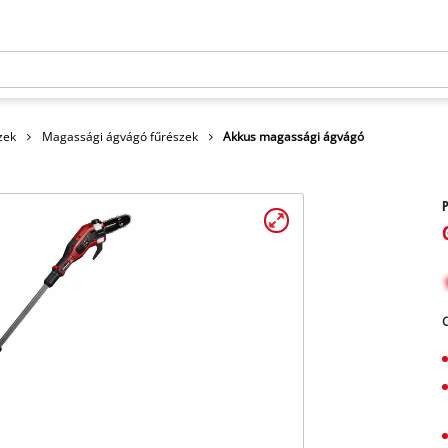
szek
Magassági ágvágó fűrészek
Akkus magassági ágvágó