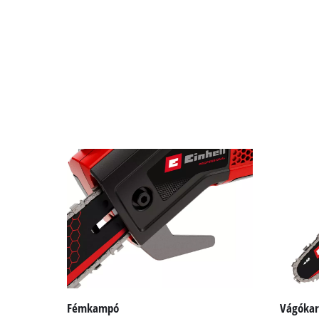
Fémkampó
Vágókar