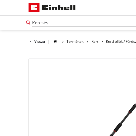
Vissza
|
Termékek
Kert
Kerti ollók / Fűré