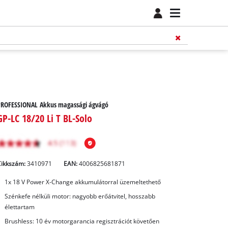
PROFESSIONAL Akkus magassági ágvágó
GP-LC 18/20 Li T BL-Solo
Cikkszám:
3410971
EAN:
4006825681871
1x 18 V Power X-Change akkumulátorral üzemeltethető
Szénkefe nélküli motor: nagyobb erőátvitel, hosszabb
élettartam
Brushless: 10 év motorgarancia regisztrációt követően