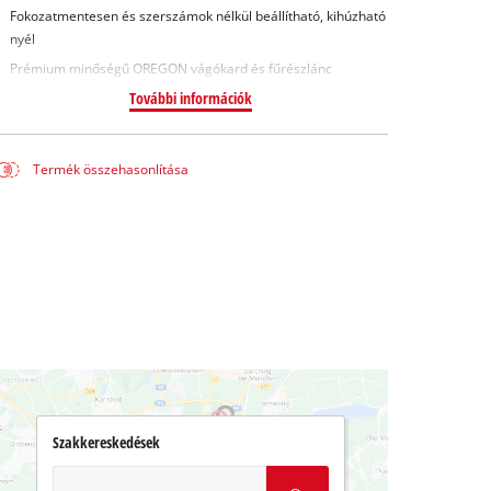
Fokozatmentesen és szerszámok nélkül beállítható, kihúzható
nyél
Prémium minőségű OREGON vágókard és fűrészlánc
További információk
Termék összehasonlítása
Szakkereskedések