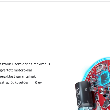
visitor. The website owner needs to setup
the site with their CMP to add this content
to the list of technologies used.
Powered by
Usercentrics Consent
Management Platform
hosszabb üzemidőt és maximális
 gyártott motorokkal
megoldást garantálnak.
ztrációt követően – 10 év