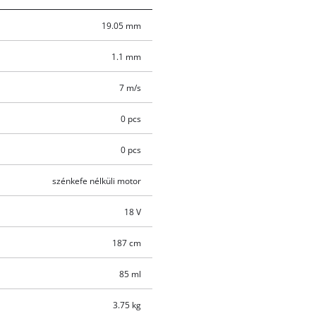
19.05 mm
1.1 mm
7 m/s
0 pcs
0 pcs
szénkefe nélküli motor
18 V
187 cm
85 ml
3.75 kg