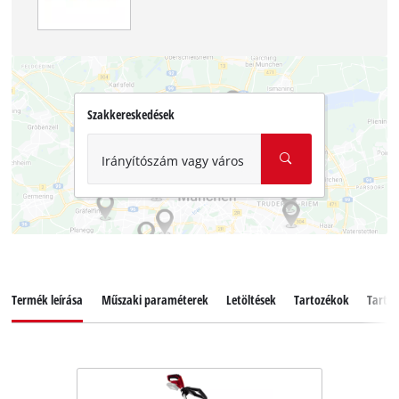
Szakkereskedések
Irányítószám vagy város
Termék leírása
Műszaki paraméterek
Letöltések
Tartozékok
Tartal