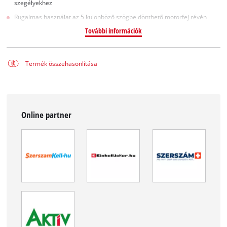
szegélyekhez
Rugalmas használat az 5 különböző szögbe dönthető motorfej révén
További információk
Termék összehasonlítása
Online partner