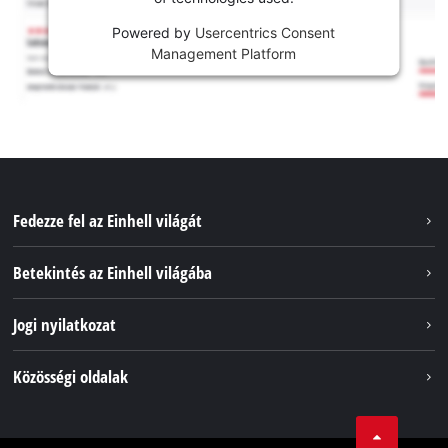
Powered by
Usercentrics Consent
Management Platform
Fedezze fel az Einhell világát
Szolgáltatások
Betekintés az Einhell világába
Akkumulátorrendszer
Rólunk
Jogi nyilatkozat
Fenntarthatóság
Impresszum
Közösségi oldalak
Az Einhell világszerte
Adatvédelem
Karrier
LinkedIn
Megfelelőség
YouТube