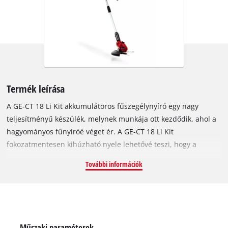
Termék leírása
A GE-CT 18 Li Kit akkumulátoros fűszegélynyíró egy nagy
teljesítményű készülék, melynek munkája ott kezdődik, ahol a
hagyományos fűnyíróé véget ér. A GE-CT 18 Li Kit
fokozatmentesen kihúzható nyele lehetővé teszi, hogy a
testmagasságához leginkább megfelelő beállítást válassza; így
További információk
még akkor sem fárad el nagyon, ha sokáig kell dolgoznia a
készülékkel. A Softgrip borítású markolat, a fokozatmentesen
állítható, beépített, 20 darab (készülékhez mellékelt) kés
tárolására alkalmas tartóval ellátott pótfogantyú, valamint +/-
90°-ban elforgatható és öt különböző szögbe dönthető
Műszaki paraméterek