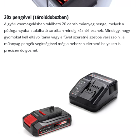
20x pengével (tárolódobozban)
A gyári csomagolásban található 20 darab műanyag penge, melyek a
pótfogantyúban található tartóban mindig kéznél lesznek. Mindegy, hogy
gyomokat kell eltávolítania vagy a füvet szeretné szebbé varázsolni, a
műanyag pengék segítségével még a nehezen elérhető helyeken is
precízen dolgozhat.
A Google Maps szolgáltatás betöltéséhez
szükségünk van az Ön jóváhagyására!
This content is not permitted to load due
to trackers that are not disclosed to the
visitor. The website owner needs to setup