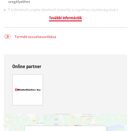
szegélyekhez
5 különböző szögbe dönthető motorfej a rugalmas munkavégzésért
További információk
Termék összehasonlítása
Online partner