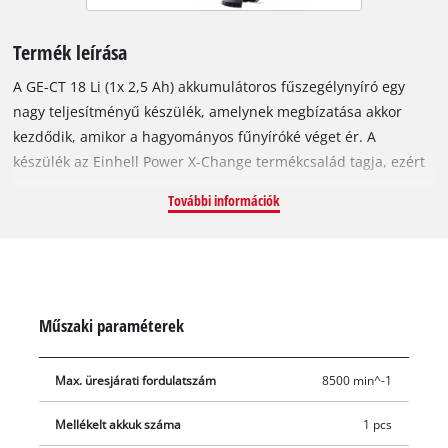
Termék leírása
A GE-CT 18 Li (1x 2,5 Ah) akkumulátoros fűszegélynyíró egy
nagy teljesítményű készülék, amelynek megbízatása akkor
kezdődik, amikor a hagyományos fűnyíróké véget ér. A
készülék az Einhell Power X-Change termékcsalád tagja, ezért
a sorozat valamennyi akkuját és töltőjét használhatja hozzá, és
További információk
így megtapasztalhatja a vezeték nélküli, határtalan szabadság
érzését. A készülékhez praktikus kezdőcsomagban egy 2,5 Ah-
s Power-X-Change akkut és egy töltőt mellékelünk. Az
akkumulátoron található három LED-ből álló töltöttségiszint-
jelzőről mindig leolvashatja az akkumulátorok aktuális
Műszaki paraméterek
töltöttségi szintjét. A fűszegélynyíró fokozatmentesen
kihúzható nyele lehetővé teszi, hogy a testmagasságához
Max. üresjárati fordulatszám
8500 min^-1
leginkább megfelelő beállítást válassza; így még akkor sem
fárad el nagyon, ha sokáig kell dolgoznia a készülékkel. A
Mellékelt akkuk száma
1 pcs
Softgrip borítású felületek, a beépített, 20 darab kés