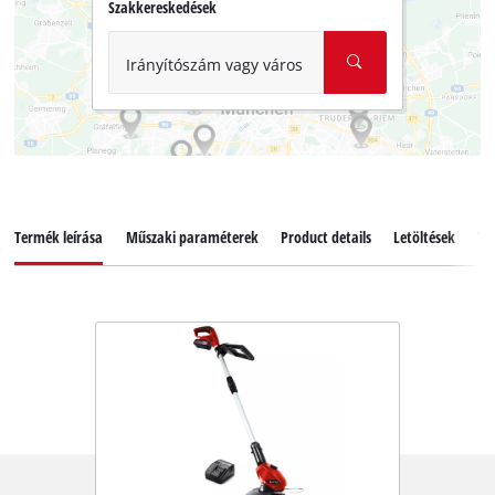
Szakkereskedések
Irányítószám vagy város
Termék leírása
Műszaki paraméterek
Product details
Letöltések
Ta