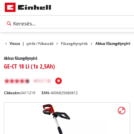
t
Fűszegélynyírók / Fűkaszák
Vissza
|
Fűszegélynyírók
Akkus fűszegélynyíró
Akkus fűszegélynyíró
GE-CT 18 Li (1x 2,5Ah)
Cikkszám:
3411219
EAN:
4006825680812