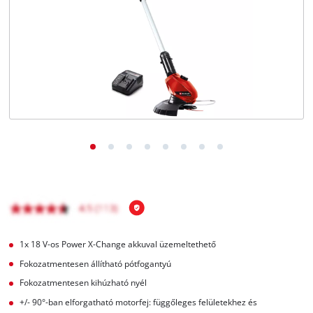
Magyar
HU
Magyar
English
1x 18 V-os Power X-Change akkuval üzemeltethető
Fokozatmentesen állítható pótfogantyú
Fokozatmentesen kihúzható nyél
+/- 90°-ban elforgatható motorfej: függőleges felületekhez és