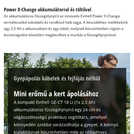
the site with their CMP to add this content
Power X-Change akkumulátorral és töltővel
to the list of technologies used.
Az akkumulátoros fűszegélynyíró az innovatív Einhell Power X-Change
Powered by
Usercentrics Consent
termékcsalád sokoldalú és rendkívül halk tagja. A készülékhez mellékelünk
Management Platform
egy 2,5 Ah-s akkumulátort és egy töltőt, melynek köszönhetően rögtön a
kicsomagolást követően megkezdheti a munkát a fűszegélynyíróval.
Gyepápolás kábelek és fejfájás nélkül
Mini erőmű a kert ápolásához
A kompakt Einhell GE-CT 18 Li (1x 2,5 Ah)
akkumulátoros fűszegélynyíró egy 24 cm-es
vágásszélességű praktikus segítőtárs, amellyel
könnyedén szebbé varázsolhatja a gyepet. A könnyű
kialakításnak köszönhetően még az időigényes