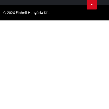
Megfelelőség
YouТube
Akadálymentesítési Nyilatkozat
© 2026 Einhell Hungária Kft.
Facebook
Instagram