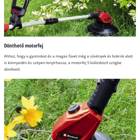
Dönthető motorfej
Ahhoz, hogy a gyomokat és a magas füvet még a sövények és bokrok alatt
is könnyedén és szépen lenyírhassa, a motorfej 5 különböző szögbe
dönthető.