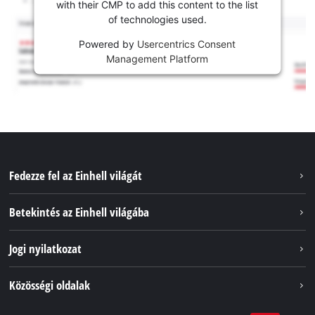
with their CMP to add this content to the list
of technologies used.
Powered by
Usercentrics Consent
Management Platform
Fedezze fel az Einhell világát
Szolgáltatások
Betekintés az Einhell világába
Akkumulátorrendszer
Rólunk
Jogi nyilatkozat
Fenntarthatóság
Impresszum
Közösségi oldalak
Az Einhell világszerte
Adatvédelem
Karrier
LinkedIn