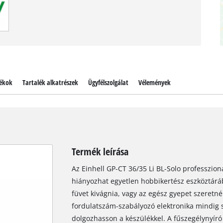
ékok
Tartalék alkatrészek
Ügyfélszolgálat
Vélemények
Termék leírása
Az Einhell GP-CT 36/35 Li BL-Solo professzio
hiányozhat egyetlen hobbikertész eszköztáráb
füvet kivágnia, vagy az egész gyepet szeretné
fordulatszám-szabályozó elektronika mindig 
dolgozhasson a készülékkel. A fűszegélynyíró