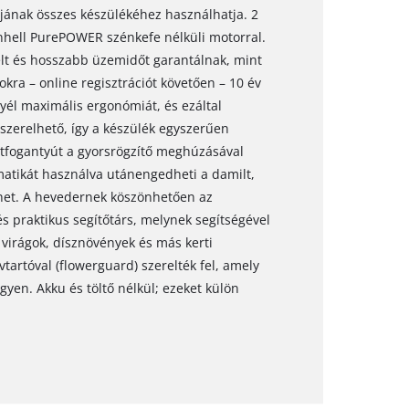
jának összes készülékéhez használhatja. 2
nhell PurePOWER szénkefe nélküli motorral.
elt és hosszabb üzemidőt garantálnak, mint
okra – online regisztrációt követően – 10 év
nyél maximális ergonómiát, és ezáltal
szerelhető, így a készülék egyszerűen
pótfogantyút a gyorsrögzítő meghúzásával
omatikát használva utánengedheti a damilt,
rhet. A hevedernek köszönhetően az
s praktikus segítőtárs, melynek segítségével
virágok, dísznövények és más kerti
artóval (flowerguard) szerelték fel, amely
gyen. Akku és töltő nélkül; ezeket külön