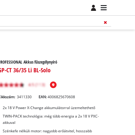
ROFESSIONAL Akkus fűszegélynyíró
GP-CT 36/35 Li BL-Solo
Cikkszám:
3411330
EAN:
4006825670608
2x 18 V Power X-Change akkumulátorral üzemeltethető
TWIN-PACK technológia: még több energia a 2x 18 V PXC-
akkuval
Szénkefe nélküli motor: nagyobb erőátvitel, hosszabb