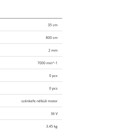
35 cm
800 cm
2 mm
7000 min^-1
0 pcs
0 pcs
szénkefe nélküli motor
36 V
3.45 kg