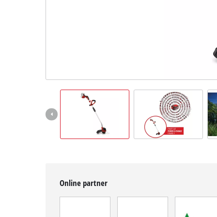
Magyar
HU
Magyar
English
Online partner