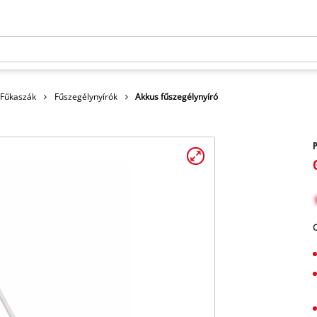
 Fűkaszák
Fűszegélynyírók
Akkus fűszegélynyíró
P