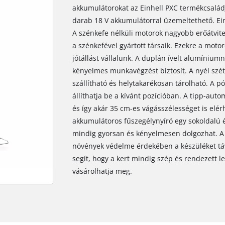
akkumulátorokat az Einhell PXC termékcsalád
darab 18 V akkumulátorral üzemeltethető. Ei
A szénkefe nélküli motorok nagyobb erőátvit
a szénkefével gyártott társaik. Ezekre a motor
jótállást vállalunk. A duplán ívelt alumínium
kényelmes munkavégzést biztosít. A nyél szét
szállítható és helytakarékosan tárolható. A 
állíthatja be a kívánt pozícióban. A tipp-aut
és így akár 35 cm-es vágásszélességet is elé
akkumulátoros fűszegélynyíró egy sokoldalú é
mindig gyorsan és kényelmesen dolgozhat. A 
növények védelme érdekében a készüléket távt
segít, hogy a kert mindig szép és rendezett le
vásárolhatja meg.