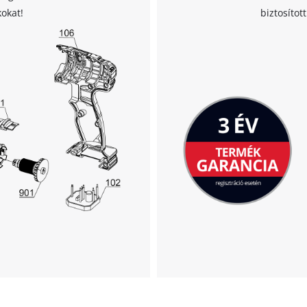
kokat!
biztosítot