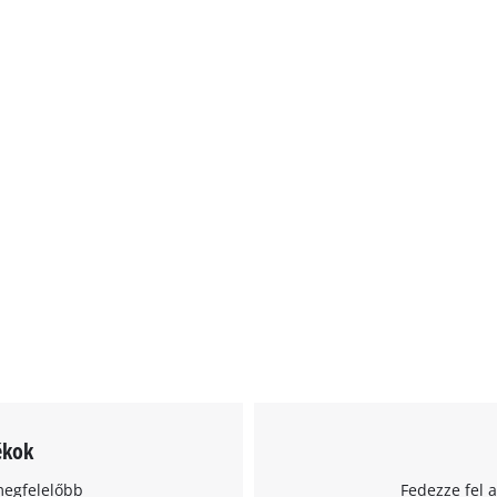
ékok
megfelelőbb
Fedezze fel 