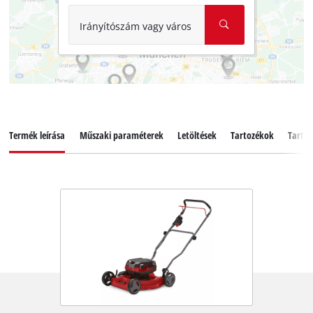
Irányítószám vagy város
Termék leírása
Műszaki paraméterek
Letöltések
Tartozékok
Tartal