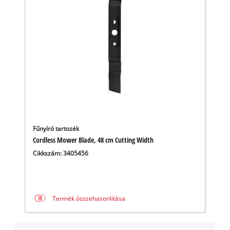
Fűnyíró tartozék
Cordless Mower Blade, 48 cm Cutting Width
Cikkszám: 3405456
A Google Maps szolgáltatás betöltéséhez
szükségünk van az Ön jóváhagyására!
Termék összehasonlítása
This content is not permitted to load due
to trackers that are not disclosed to the
visitor. The website owner needs to setup