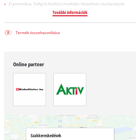
Ergonomikus, Softgrip borítású markolat, kényelmes munkavégzés
További információk
Termék összehasonlítása
Online partner
Szakkereskedések