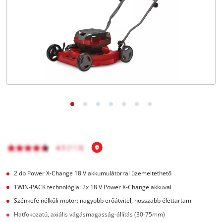
Magyar
HU
Magyar
English
2 db Power X-Change 18 V akkumulátorral üzemeltethető
TWIN-PACK technológia: 2x 18 V Power X-Change akkuval
Szénkefe nélküli motor: nagyobb erőátvitel, hosszabb élettartam
Hatfokozatú, axiális vágásmagasság-állítás (30-75mm)