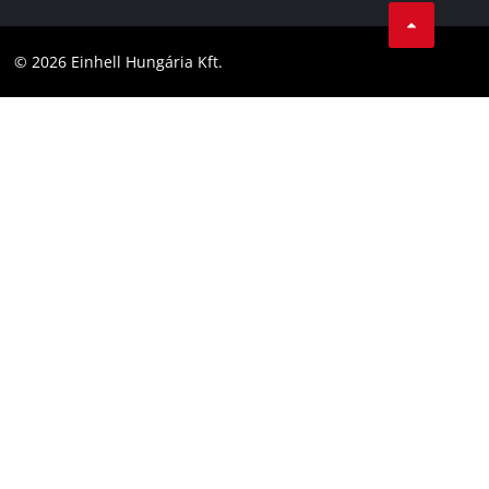
LinkedIn
Megfelelőség
YouТube
Akadálymentesítési Nyilatkozat
© 2026 Einhell Hungária Kft.
Facebook
Instagram