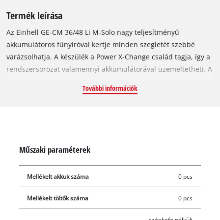
Termék leírása
Az Einhell GE-CM 36/48 Li M-Solo nagy teljesítményű
akkumulátoros fűnyíróval kertje minden szegletét szebbé
varázsolhatja. A készülék a Power X-Change család tagja, így a
rendszersorozat valamennyi akkumulátorával üzemeltetheti. A
fűnyíró üzemeltetéséhez 2 db 18V akkumulátor szükséges. A
További információk
készüléket szénkefe nélküli elektromotor (Einhell Brushless
Energy) hajtja, amely nagyobb teljesítményt és hosszabb
élettartamot szavatol – és mindezt mechanikus kopás nélkül! A
dupla TWIN-PACK technológiával gyártott fűnyíróba két
további akkumulátort helyezhet, amivel jelentősen
Műszaki paraméterek
meghosszabbíthatja a készülék üzemidejét. A fűnyírót nagy
futófelületű kerekekkel és robusztus acélházzal felszerelt
Mellékelt akkuk száma
0 pcs
kivitelben vásárolhatja meg. A vágásmagasság tengelyenként 6
különböző fokozatba állítható (30-75 mm). A kényelmes
Mellékelt töltők száma
0 pcs
munkavégzésről az ergonomikus Softgrip borítású markolat
gondoskodik. A felhasználó magasságához állítható nyél
szénkefe nélküli