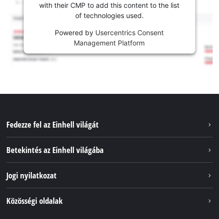
with their CMP to add this content to the list
of technologies used.
Powered by
Usercentrics Consent
Management Platform
Fedezze fel az Einhell világát
Szolgáltatások
Betekintés az Einhell világába
Akkumulátorrendszer
Rólunk
Jogi nyilatkozat
Fenntarthatóság
Impresszum
Közösségi oldalak
Az Einhell világszerte
Adatvédelem
Karrier