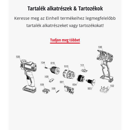
the site with their CMP to add this content
Tartalék alkatrészek & Tartozékok
to the list of technologies used.
Keresse meg az Einhell termékeihez legmegfelelőbb
Powered by
Usercentrics Consent
Management Platform
tartalék alkatrészeket vagy tartozékokat!
Tudjon meg többet