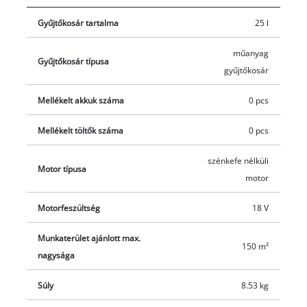
motorok. Online regisztráció után a szénkefe nélküli motorra
Gyűjtőkosár tartalma
25 l
10 év garancia érvényes. A háromfokozatú axiális
vágásmagasság-állítás kényelmes beállítást tesz lehetővé. Az
műanyag
összecsukható vezetőszár helytakarékos tárolást, a beépített
Gyűjtőkosár típusa
gyűjtőkosár
hordfogantyú egyszerű szállítást biztosít. A fűgyűjtő kosár 25
literes. A nagy felületű kerekek egyenletes nyírást tesznek
Mellékelt akkuk száma
0 pcs
lehetővé. Akkumulátor és töltő nélkül; ezek külön vásárolhatók
meg.
Mellékelt töltők száma
0 pcs
szénkefe nélküli
Motor típusa
motor
Motorfeszültség
18 V
Munkaterület ajánlott max.
150 m²
nagysága
Súly
8.53 kg