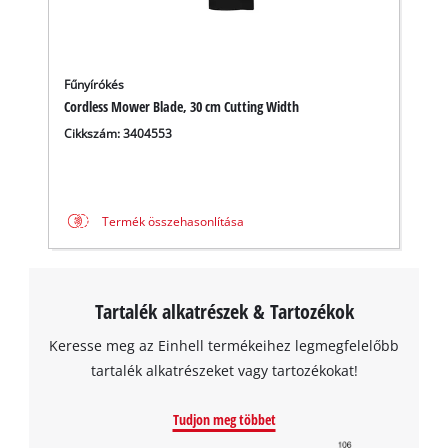
A Google Maps szolgáltatás betöltéséhez
szükségünk van az Ön jóváhagyására!
Fűnyírókés
Cordless Mower Blade, 30 cm Cutting Width
This content is not permitted to load due
Cikkszám: 3404553
to trackers that are not disclosed to the
visitor. The website owner needs to setup
the site with their CMP to add this content
to the list of technologies used.
Termék összehasonlítása
Powered by
Usercentrics Consent
Management Platform
Tartalék alkatrészek & Tartozékok
Keresse meg az Einhell termékeihez legmegfelelőbb
tartalék alkatrészeket vagy tartozékokat!
Tudjon meg többet