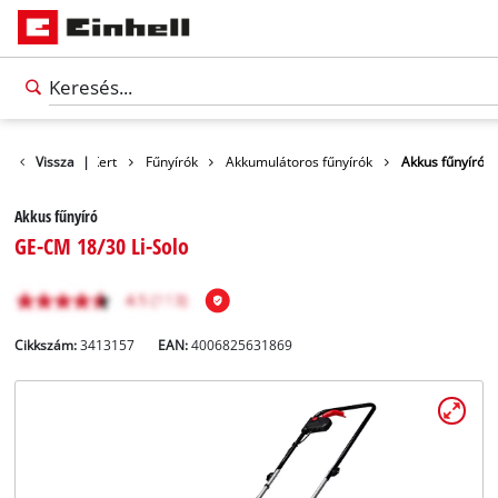
Termékek
Vissza
|
Kert
Fűnyírók
Akkumulátoros fűnyírók
Akkus fűnyíró
Akkus fűnyíró
GE-CM 18/30 Li-Solo
Cikkszám:
3413157
EAN:
4006825631869