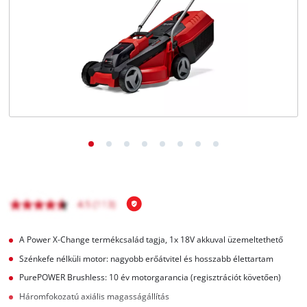
Magyar
HU
Magyar
English
A Power X-Change termékcsalád tagja, 1x 18V akkuval üzemeltethető
Szénkefe nélküli motor: nagyobb erőátvitel és hosszabb élettartam
PurePOWER Brushless: 10 év motorgarancia (regisztrációt követően)
Háromfokozatú axiális magasságállítás