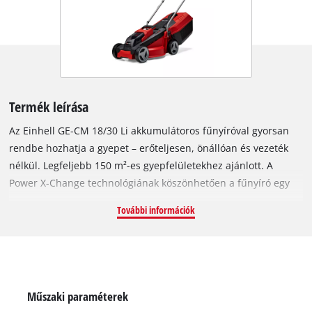
Termék leírása
Az Einhell GE-CM 18/30 Li akkumulátoros fűnyíróval gyorsan
rendbe hozhatja a gyepet – erőteljesen, önállóan és vezeték
nélkül. Legfeljebb 150 m²-es gyepfelületekhez ajánlott. A
Power X-Change technológiának köszönhetően a fűnyíró egy
nagy teljesítményű 18 V / 3,0 Ah lítium-ion akkumulátorral
További információk
működik, amely a rendszer valamennyi Einhell készülékében
használható. A készülék percenként akár 3500 fordulatra
képes, vágásszélessége 30 cm. A három LED-es töltöttségjelző
gyors áttekintést ad az akkumulátor állapotáról. A fűnyírót
Einhell szénkefe nélküli motor hajtja, amely nagyobb erőt és
Műszaki paraméterek
hosszabb üzemidőt biztosít, mint a hagyományos szénkefés