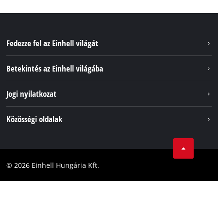
Fedezze fel az Einhell világát
Szolgáltatások
Betekintés az Einhell világába
Akkumulátorrendszer
Rólunk
Jogi nyilatkozat
Fenntarthatóság
Impresszum
Közösségi oldalak
Az Einhell világszerte
Adatvédelem
Karrier
LinkedIn
Megfelelőség
YouТube
Akadálymentesítési Nyilatkozat
© 2026 Einhell Hungária Kft.
Facebook
Instagram