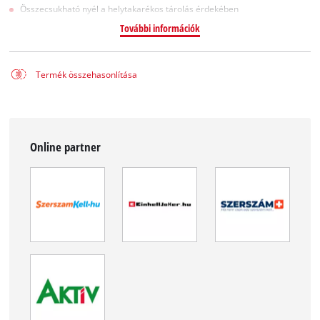
Összecsukható nyél a helytakarékos tárolás érdekében
További információk
Termék összehasonlítása
Online partner