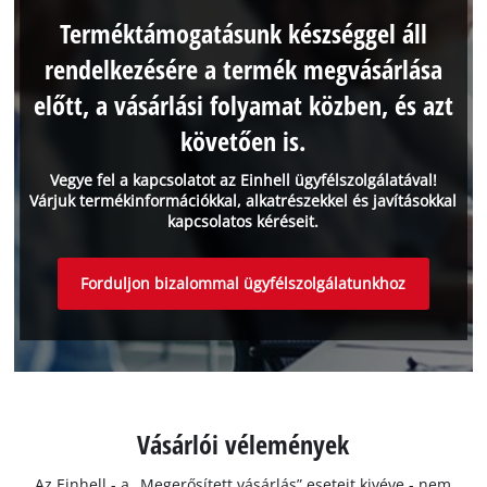
Terméktámogatásunk készséggel áll
rendelkezésére a termék megvásárlása
előtt, a vásárlási folyamat közben, és azt
követően is.
Vegye fel a kapcsolatot az Einhell ügyfélszolgálatával!
Várjuk termékinformációkkal, alkatrészekkel és javításokkal
kapcsolatos kéréseit.
Forduljon bizalommal ügyfélszolgálatunkhoz
Vásárlói vélemények
Az Einhell - a „Megerősített vásárlás” eseteit kivéve - nem