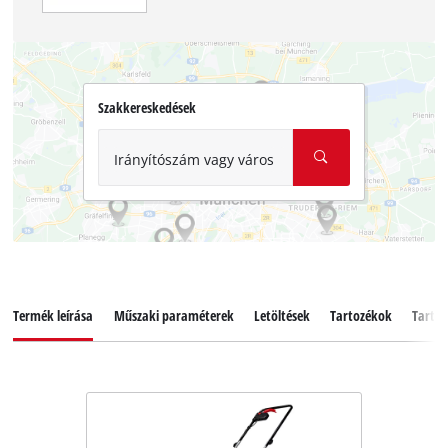
Szakkereskedések
Irányítószám vagy város
Termék leírása
Műszaki paraméterek
Letöltések
Tartozékok
Tartal