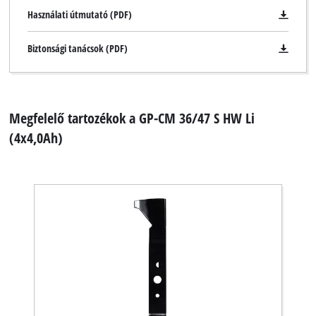
Használati útmutató (PDF)
Biztonsági tanácsok (PDF)
Megfelelő tartozékok a GP-CM 36/47 S HW Li
A Google Maps szolgáltatás betöltéséhez
(4x4,0Ah)
szükségünk van az Ön jóváhagyására!
This content is not permitted to load due
to trackers that are not disclosed to the
visitor. The website owner needs to setup
the site with their CMP to add this content
to the list of technologies used.
Powered by
Usercentrics Consent
Management Platform