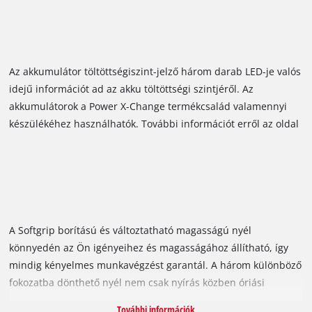
VarioSpeed-technológia lehetővé teszi, hogy a fűnyíró tolási
sebességét az Ön saját munkatempójához és a fű
magasságához igazítsa.
Az akkumulátor töltöttségiszint-jelző három darab LED-je valós
idejű információt ad az akku töltöttségi szintjéről. Az
akkumulátorok a Power X-Change termékcsalád valamennyi
készülékéhez használhatók. További információt erről az oldal
alján olvashat. A gyári csomagban található két darab
Twincharger (dupla töltő), amelyek egyenként két darab
akkumulátor feltöltésére alkalmasak: a fűnyírónak így egészen
biztosan nem kell sokáig pihennie.
A Softgrip borítású és változtatható magasságú nyél
könnyedén az Ön igényeihez és magasságához állítható, így
mindig kényelmes munkavégzést garantál. A három különböző
fokozatba dönthető nyél nem csak nyírás közben óriási
segítség: a tisztító- és kompakt tárolási pozíciók is nagyban
További információk