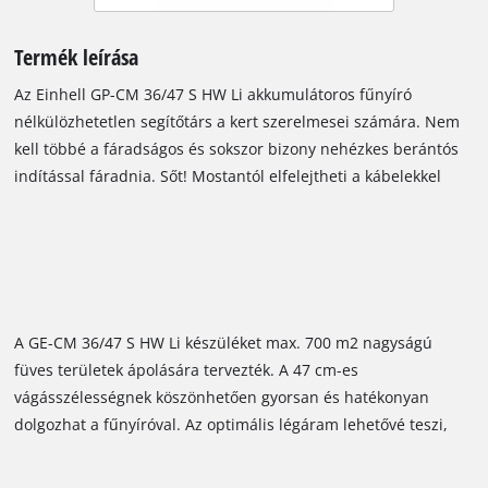
Termék leírása
Az Einhell GP-CM 36/47 S HW Li akkumulátoros fűnyíró
nélkülözhetetlen segítőtárs a kert szerelmesei számára. Nem
kell többé a fáradságos és sokszor bizony nehézkes berántós
indítással fáradnia. Sőt! Mostantól elfelejtheti a kábelekkel
járó bajlódást, és attól sem kell tartania, hogy orra bukik a
hosszabbítókábelben: bízza magát a Power X-Change
akkumulátorokra, és tapasztalja meg a határtalan
szabadságot! A nagy teljesítményű, folyamatos és hosszú
működést összesen 4 darab, egyenként 18 V akkumulátor
biztosítja. Az akkumulátortechnológiának köszönhetően nincs
A GE-CM 36/47 S HW Li készüléket max. 700 m2 nagyságú
szükség olajra és benzinre, így nincs károsanyag-kibocsátás
füves területek ápolására tervezték. A 47 cm-es
sem. A fűnyírót szénkefe nélküli motorral szerelték fel, így
vágásszélességnek köszönhetően gyorsan és hatékonyan
jóval kevesebb karbantartást igényel. A biztonsági indítókulcs
dolgozhat a fűnyíróval. Az optimális légáram lehetővé teszi,
lehetővé teszi, hogy a fűnyírót ne tudják illetéktelen személyek
hogy a nagy méretű, nylonból készült, 75 liter űrtartalmú
beindítani.
gyűjtőkosár leghátsó szegletét és gondosan kitöltse a lenyírt