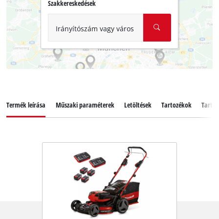
Szakkereskedések
Irányítószám vagy város
Termék leírása
Műszaki paraméterek
Letöltések
Tartozékok
Tartal