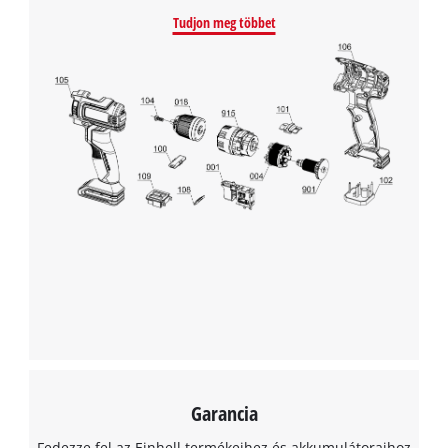
Tudjon meg többet
Garancia
Fedezze fel az Einhell termékeihez és akkumulátoraihoz