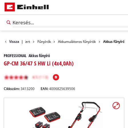
Termékek
Vissza
|
Kert
Fűnyírók
Akkumulátoros fűnyírók
Akkus fűnyíró
PROFESSIONAL Akkus fűnyíró
GP-CM 36/47 S HW Li (4x4,0Ah)
Cikkszám:
3413200
EAN:
4006825639506