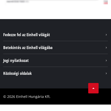
Fedezze fel az Einhell világát
Szolgáltatások
Betekintés az Einhell világába
Akkumulátorrendszer
Rólunk
Jogi nyilatkozat
Fenntarthatóság
Impresszum
Közösségi oldalak
Az Einhell világszerte
Adatvédelem
Karrier
LinkedIn
Megfelelőség
YouТube
Akadálymentesítési Nyilatkozat
© 2026 Einhell Hungária Kft.
Facebook
Instagram