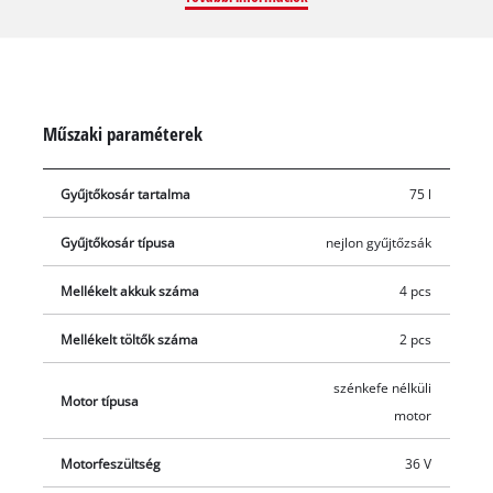
megkönnyítik a fűnyíró használatát, hiszen így a tisztítás, a
karbantartás, a szállítás és a tárolás is sokkal egyszerűbb lesz.
Műszaki paraméterek
Gyűjtőkosár tartalma
75 l
Gyűjtőkosár típusa
nejlon gyűjtőzsák
Mellékelt akkuk száma
4 pcs
Mellékelt töltők száma
2 pcs
szénkefe nélküli
Motor típusa
motor
Motorfeszültség
36 V