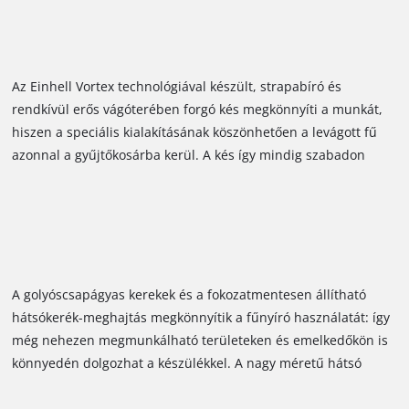
fűvel. Így végre több időt tölthet fűnyírással, mint a kosár
folyamatos ürítgetésével (még akkor is, ha a fogantyú az
utóbbit jelentős mértékben megkönnyíti). Ha nem szeretne a
kosárral dolgozni, és például magas fűben a hátsó vagy az
Az Einhell Vortex technológiával készült, strapabíró és
oldalsó kivetőnyílások használatát részesítené előnyben, akkor
rendkívül erős vágóterében forgó kés megkönnyíti a munkát,
arra is van megoldás! Alakítsa mulccsá a lenyírt füvet, és
hiszen a speciális kialakításának köszönhetően a levágott fű
biztosítson extra tápanyagot a gyepnek - gyorsan és
azonnal a gyűjtőkosárba kerül. A kés így mindig szabadon
könnyedén.
foroghat, a kivetőcsatorna pedig tiszta marad. A tökéletes
vágásképről és a megfelelő magasságról a hatfokozatú
központi magasságállítás gondoskodik: a kívánt magasságot
néhány mozdulattal beállíthatja.
A golyóscsapágyas kerekek és a fokozatmentesen állítható
hátsókerék-meghajtás megkönnyítik a fűnyíró használatát: így
még nehezen megmunkálható területeken és emelkedőkön is
könnyedén dolgozhat a készülékkel. A nagy méretű hátsó
kerekekkel felszerelt GP-CM 36/47 S HW Li fűnyíró irányítása
rendkívül egyszerű, és közben még a gyepet is kíméli. A