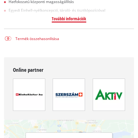
Hatfokozatú központi magasságállítás
Egyedi Einhell-nyélkoncepció, tároló- és tisztítópozícióval
További információk
Termék összehasonlítása
Online partner