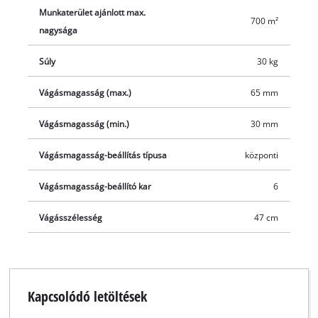
Munkaterület ajánlott max.
700 m²
nagysága
Súly
30 kg
Vágásmagasság (max.)
65 mm
Vágásmagasság (min.)
30 mm
Vágásmagasság-beállítás típusa
központi
Vágásmagasság-beállító kar
6
Vágásszélesség
47 cm
Kapcsolódó letöltések