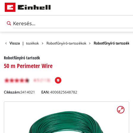
erti gépek és tartozékok
Vissza
|
Robotfűnyíró-tartozékok
Robotfűnyíró tartozék
Robotfűnyíró tartozék
50 m Perimeter Wire
Cikkszám:
3414021
EAN:
4006825648782