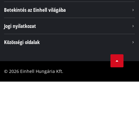
Szolgáltatások
Betekintés az Einhell világába
Akkumulátorrendszer
Rólunk
Jogi nyilatkozat
Fenntarthatóság
Impresszum
Közösségi oldalak
Az Einhell világszerte
Adatvédelem
Karrier
LinkedIn
Megfelelőség
YouТube
Akadálymentesítési Nyilatkozat
© 2026 Einhell Hungária Kft.
Facebook
Instagram