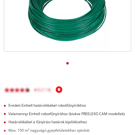
Magyar
HU
Magyar
English
Eredeti Einhell határolókábel robotfűnyírókhoz
Valamennyi Einhell robotfűnyíróhoz (kivéve FREELEXO CAM modellek)
Határolókábel a fűnyírási határok kijelöléséhez
Max. 150 m² nagyságú gyepfelületekhez ajánlott