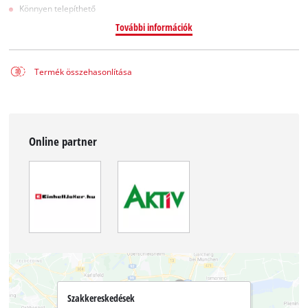
Könnyen telepíthető
További információk
Termék összehasonlítása
Online partner
Szakkereskedések