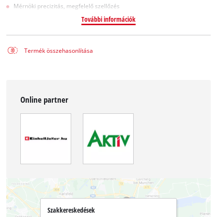
Mérnöki precizitás, megfelelő szellőzés
További információk
Termék összehasonlítása
Online partner
Szakkereskedések