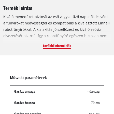
Termék leírása
Kiváló menedéket biztosít az eső vagy a tűző nap elől, és védi
a fűnyírókat nedvességtől és kompatibilis a kiválasztott Einhell
robotfűnyírókkal. A kialakítás jó szellőzést és kiváló esővíz-
elvezetését biztosít, így a robotfűnyíró egészen biztosan nem
fog a vízben állni. Ez a mini búvóhely segít a sokoldalú kerti
További információk
segítőtárs élettartamának meghosszabbításában, hiszen
jelentősen csökkenti a készülékre gyakorolt káros hatások
mértékét. A robotfűnyíró-garázs kezelése rendkívül egyszerű a
felnyitható fedélnek köszönhetően. Az összeszerelés módfelett
egyszerű, a nyolc darab rögzítőcsavart pedig megtalálja a
Műszaki paraméterek
garázs gyári csomagolásában.
Garázs anyaga
műanyag
Garázs hossza
79 cm
Garázs magassága
16.5 cm