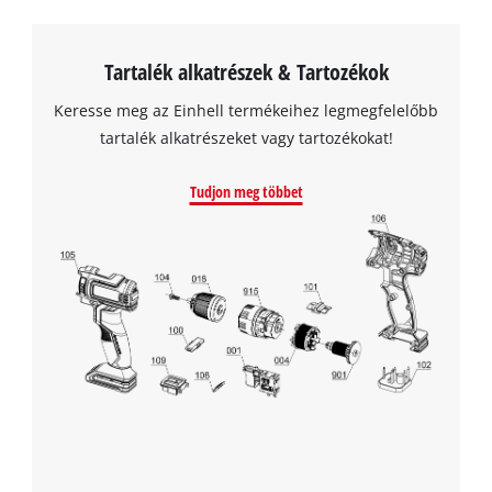
Tartalék alkatrészek & Tartozékok
Keresse meg az Einhell termékeihez legmegfelelőbb
tartalék alkatrészeket vagy tartozékokat!
Tudjon meg többet
A Google Maps szolgáltatás betöltéséhez
szükségünk van az Ön jóváhagyására!
This content is not permitted to load due
to trackers that are not disclosed to the
visitor. The website owner needs to setup
the site with their CMP to add this content
to the list of technologies used.
Powered by
Usercentrics Consent