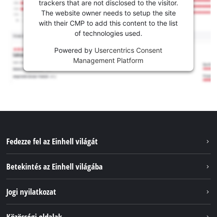
trackers that are not disclosed to the visitor.
The website owner needs to setup the site
with their CMP to add this content to the list
of technologies used.
Powered by
Usercentrics Consent
Management Platform
Fedezze fel az Einhell világát
Szolgáltatások
Betekintés az Einhell világába
Akkumulátorrendszer
Rólunk
Jogi nyilatkozat
Fenntarthatóság
Impresszum
Közösségi oldalak
Az Einhell világszerte