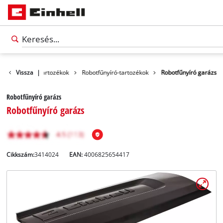
Kerti gépek és tartozékok
Vissza
|
Robotfűnyíró-tartozékok
Robotfűnyíró garázs
Robotfűnyíró garázs
Robotfűnyíró garázs
Cikkszám:
3414024
EAN:
4006825654417