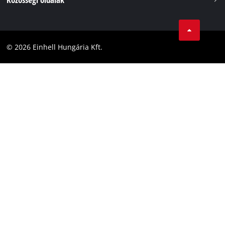
Adatvédelem
Karrier
LinkedIn
Megfelelőség
YouТube
Akadálymentesítési Nyilatkozat
© 2026 Einhell Hungária Kft.
Facebook
Instagram