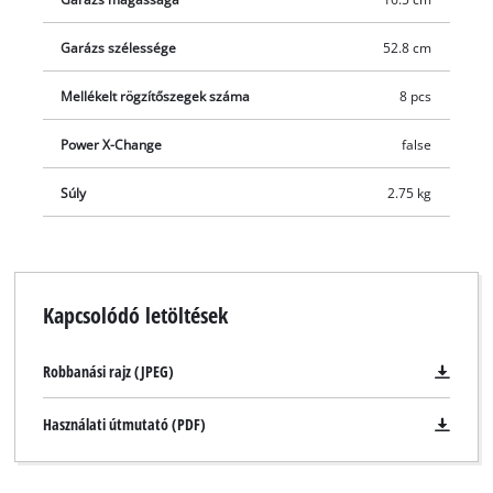
Garázs szélessége
52.8 cm
Mellékelt rögzítőszegek száma
8 pcs
Power X-Change
false
Súly
2.75 kg
Kapcsolódó letöltések
Robbanási rajz (JPEG)
Használati útmutató (PDF)