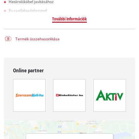
Határolókábel javításához
8x csatlakozóelemmel
További információk
Termék összehasonlítása
Online partner