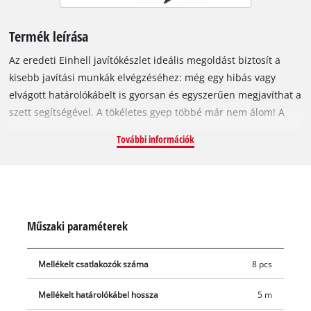
Termék leírása
Az eredeti Einhell javítókészlet ideális megoldást biztosít a
kisebb javítási munkák elvégzéséhez: még egy hibás vagy
elvágott határolókábelt is gyorsan és egyszerűen megjavíthat a
szett segítségével. A tökéletes gyep többé már nem álom! A
vízálló csatlakozóelemek a határolókábel javítására vagy
További információk
meghosszabbítására használhatók. Az 5 méter hosszú
határolókábel a meghibásodott szakaszok cseréjére, vagy a
meglévő terület kibővítésére alkalmas. A kampók segítségével
erősen rögzítheti a kábelt a talajhoz. A csomag 8x
csatlakozóelemet, 15x rögzítőhorgot és 5 méter határolókábelt
Műszaki paraméterek
tartalmaz.
Mellékelt csatlakozók száma
8 pcs
Mellékelt határolókábel hossza
5 m