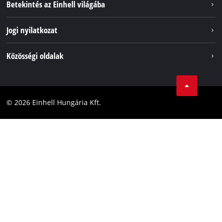
Betekintés az Einhell világába
Akkumulátorrendszer
Rólunk
Jogi nyilatkozat
Fenntarthatóság
Impresszum
Közösségi oldalak
Az Einhell világszerte
Adatvédelem
Karrier
LinkedIn
Megfelelőség
YouТube
Akadálymentesítési Nyilatkozat
© 2026 Einhell Hungária Kft.
Facebook
Instagram