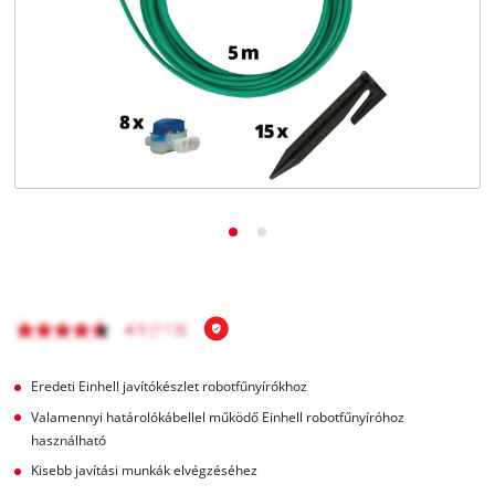
Magyar
HU
Magyar
English
Eredeti Einhell javítókészlet robotfűnyírókhoz
Valamennyi határolókábellel működő Einhell robotfűnyíróhoz
használható
Kisebb javítási munkák elvégzéséhez