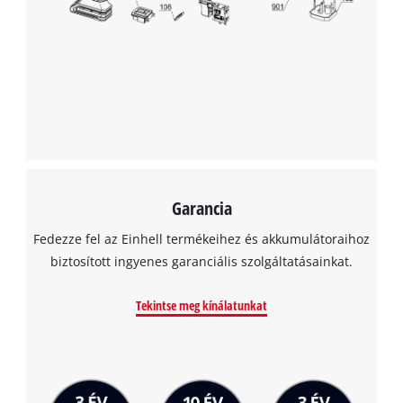
A Google Maps szolgáltatás betöltéséhez
szükségünk van az Ön jóváhagyására!
This content is not permitted to load due
to trackers that are not disclosed to the
visitor. The website owner needs to setup
the site with their CMP to add this content
to the list of technologies used.
Garancia
Powered by
Usercentrics Consent
Management Platform
Fedezze fel az Einhell termékeihez és akkumulátoraihoz
biztosított ingyenes garanciális szolgáltatásainkat.
Tekintse meg kínálatunkat