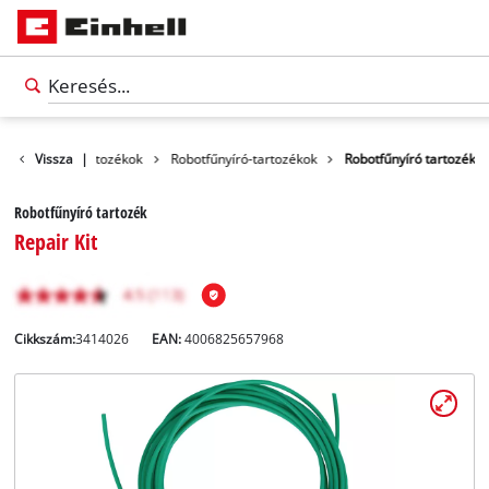
erti gépek és tartozékok
Vissza
|
Robotfűnyíró-tartozékok
Robotfűnyíró tartozék
Robotfűnyíró tartozék
Repair Kit
Cikkszám:
3414026
EAN:
4006825657968