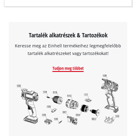
Tartalék alkatrészek & Tartozékok
Keresse meg az Einhell termékeihez legmegfelelőbb
tartalék alkatrészeket vagy tartozékokat!
Tudjon meg többet
A Google Maps szolgáltatás betöltéséhez
szükségünk van az Ön jóváhagyására!
This content is not permitted to load due
to trackers that are not disclosed to the
visitor. The website owner needs to setup
the site with their CMP to add this content
to the list of technologies used.