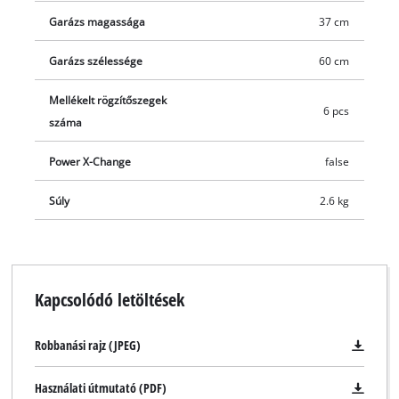
Garázs magassága
37 cm
Garázs szélessége
60 cm
Mellékelt rögzítőszegek
6 pcs
száma
Power X-Change
false
Súly
2.6 kg
Kapcsolódó letöltések
Robbanási rajz (JPEG)
Használati útmutató (PDF)