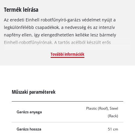
Termék leírása
Az eredeti Einhell robotfűnyíró-garázs védelmet nyújt a
legkülönfélébb csapadékok, a nedvesség és az intenzív
napfény ellen, így elengedhetetlen kelléke lesz bármely
Einhell-robotfűnyírónak. A tartós acélból készült erős
konstrukció stabilan megáll bármilyen sík felületen, és
További információk
megóvja a fűnyírót az időjárás viszontagságaitól: kiváló
légáramlást és esővíz-elvezetést garantál, így óvja a fűnyírót,
és meghosszabbítja annak élettartamát. A garázs 51 cm
hosszú, 60 cm széles és 37 cm magas. A telepítéshez
szükséges 6 darab rögzítőcsavar szériatartozék.
Műszaki paraméterek
Plastic (Roof), Steel
Garázs anyaga
(Rack)
Garázs hossza
51 cm