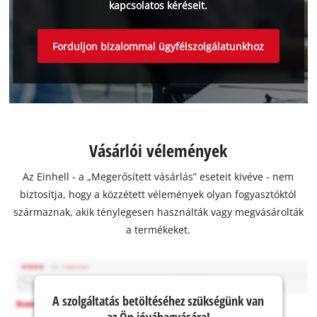
kapcsolatos kéréseit.
Forduljon bizalommal ügyfélszolgálatunkhoz
Vásárlói vélemények
Az Einhell - a „Megerősített vásárlás” eseteit kivéve - nem
biztosítja, hogy a közzétett vélemények olyan fogyasztóktól
származnak, akik ténylegesen használták vagy megvásárolták
a termékeket.
A szolgáltatás betöltéséhez szükségünk van
az Ön jóváhagyására!