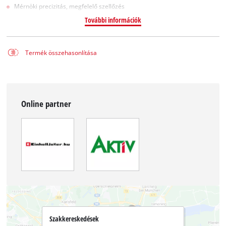
Mérnöki precizitás, megfelelő szellőzés
További információk
Termék összehasonlítása
Online partner
Szakkereskedések