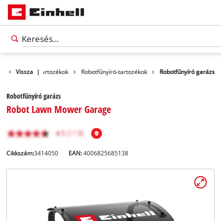
Kerti gépek és tartozékok
Vissza
|
Robotfűnyíró-tartozékok
Robotfűnyíró garázs
Robotfűnyíró garázs
Robot Lawn Mower Garage
Cikkszám:
3414050
EAN:
4006825685138