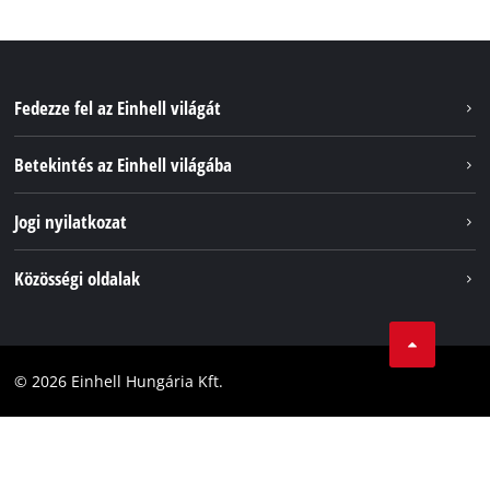
Fedezze fel az Einhell világát
Szolgáltatások
Betekintés az Einhell világába
Akkumulátorrendszer
Rólunk
Jogi nyilatkozat
Fenntarthatóság
Impresszum
Közösségi oldalak
Az Einhell világszerte
Adatvédelem
Karrier
LinkedIn
Megfelelőség
YouТube
Akadálymentesítési Nyilatkozat
© 2026 Einhell Hungária Kft.
Facebook
Instagram