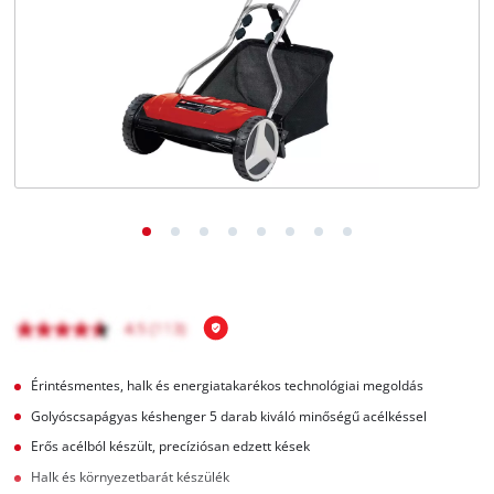
Magyar
HU
Magyar
English
Érintésmentes, halk és energiatakarékos technológiai megoldás
Golyóscsapágyas késhenger 5 darab kiváló minőségű acélkéssel
Erős acélból készült, precíziósan edzett kések
Halk és környezetbarát készülék