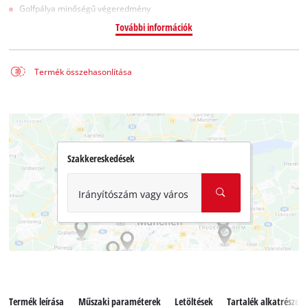
Golfpálya minőségű végeredmény
További információk
Termék összehasonlítása
Szakkereskedések
Irányítószám vagy város
Termék leírása
Műszaki paraméterek
Letöltések
Tartalék alkatrészek