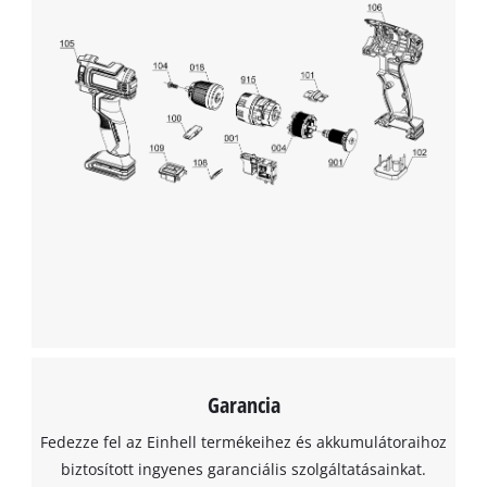
A Google Maps szolgáltatás betöltéséhez
szükségünk van az Ön jóváhagyására!
This content is not permitted to load due
to trackers that are not disclosed to the
visitor. The website owner needs to setup
the site with their CMP to add this content
to the list of technologies used.
Powered by
Usercentrics Consent
Management Platform
Garancia
Fedezze fel az Einhell termékeihez és akkumulátoraihoz
biztosított ingyenes garanciális szolgáltatásainkat.