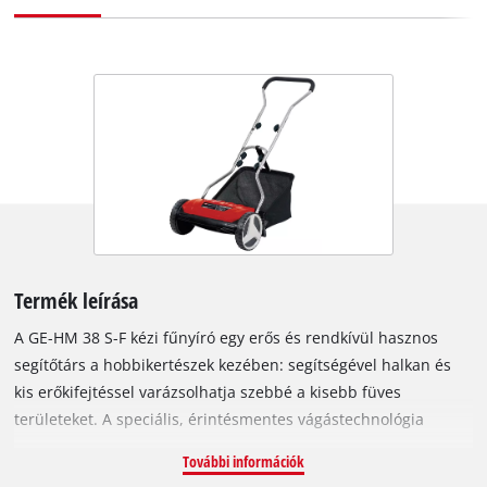
Termék leírása
A GE-HM 38 S-F kézi fűnyíró egy erős és rendkívül hasznos
segítőtárs a hobbikertészek kezében: segítségével halkan és
kis erőkifejtéssel varázsolhatja szebbé a kisebb füves
területeket. A speciális, érintésmentes vágástechnológia
jelentősen megkönnyíti a munkát, mivel a pengék között
További információk
minimális a súrlódási veszteség, ami csökkenti a munka