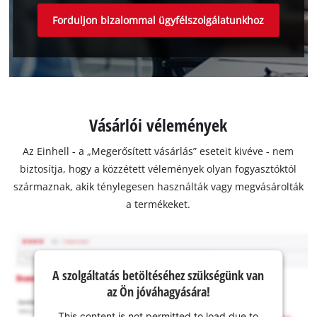
Forduljon bizalommal ügyfélszolgálatunkhoz
Vásárlói vélemények
Az Einhell - a „Megerősített vásárlás” eseteit kivéve - nem
biztosítja, hogy a közzétett vélemények olyan fogyasztóktól
származnak, akik ténylegesen használták vagy megvásárolták
a termékeket.
A szolgáltatás betöltéséhez szükségünk van
az Ön jóváhagyására!
This content is not permitted to load due to