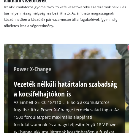
Állítható vezetőkerék
Powered by
Usercentrics Consent
Az akkumulátoros gyomeltávolító kefe vezetőkereke szerszámok nélkül és
Management Platform
bármilyen hézagmélységhez beállítható. Az állítható magasságnak
köszönhetően a készülék párhuzamosan áll a fugakefével, így mindig
tökéletes lesz a végeredmény.
Power X-Change
Vezeték nélküli határtalan szabadság
a kocsifelhajtókon is
Az Einhell GE-CC 18/110 Li E-Solo akkumulátoros
fugatisztító a Power X-Change termékcsalád tagja. Az
1500 fordulat/perc maximális alapjárati
fordulatszámnak és a nagy teljesítményű 18 V Power
X-Change akkumulátornak köszönhetően a fugákat