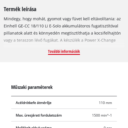
Termék leírása
Mindegy, hogy mohát, gyomot vagy füvet kell eltávolítania: az
Einhell GE-CC 18/110 Li E-Solo akkumulátoros fugatisztítóval
pillanatok alatt és könnyedén megtisztíthatja a kocsifelhajtón
vagy a teraszon lévő fugákat. A készülék a Power X-Change
termékcsalád tagja, így a működtetéséhez mindössze egy nagy
További információk
teljesítményű 18 V akkumulátorra lesz szüksége. A
tisztítógépet kétpontos biztonsági kapcsolóval és
fordulatszám-szabályozó elektronikával látták el, amely
lehetővé teszi, hogy mindig a munkadarab tulajdonságainak
megfelelően állítsa be a sebességet. A vezetőkerék beállításait
Műszaki paraméterek
szerszámok nélkül megváltoztathatja, és bármikor a fuga
mélységéhez állíthatja. A szabályozható magasságnak
Acéldrótkefe átmérője
110 mm
köszönhetően a készülék így mindig párhuzamos a
fugakefével, így mindig tökéletes lesz a végeredmény. A
Max. üresjárati fordulatszám
1500 min^-1
különböző szögekbe dönthető, jól látható vonalvezetővel
felszerelt átlátszó fröccsenésgátló óvja a készüléket a portól és
Mellékelt akkuk száma
0 pcs