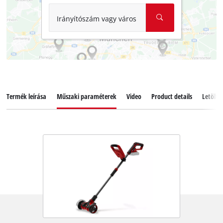
Irányítószám vagy város
Termék leírása
Műszaki paraméterek
Video
Product details
Letölté