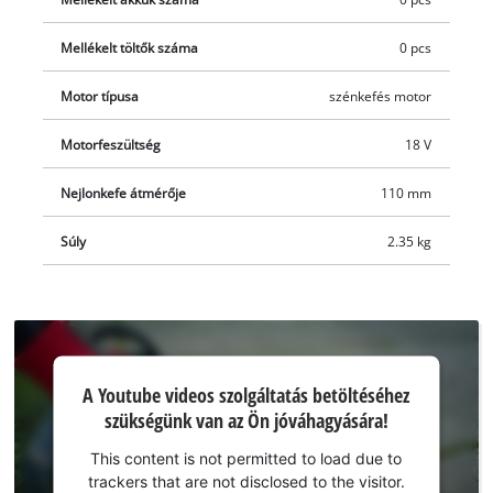
a szennyeződésektől. A kényelmes használatot a teleszkópos
nyél és az állítható, kefetároló rekesszel felszerelt, Softgrip
Mellékelt töltők száma
0 pcs
borítású markolat biztosítja. Az akkumulátoros fugatisztító 10
Motor típusa
szénkefés motor
mm széles nejlonkeféje karcolásérzékeny felületekhez, a 15
mm széles acélkefe pedig robusztus felületek hatékony
Motorfeszültség
18 V
gyomtalanításához használható. A szerszámok nélkül, gyorsan
és könnyedén kicserélhető kefék 110 mm átmérőjűek. Akku és
Nejlonkefe átmérője
110 mm
töltő nélkül; ezeket külön vásárolhatja meg.
Súly
2.35 kg
A Youtube
A Youtube videos szolgáltatás betöltéséhez
szolgáltatás
szükségünk van az Ön jóváhagyására!
betöltéséhez
szükségünk
This content is not permitted to load due to
van az Ön
trackers that are not disclosed to the visitor.