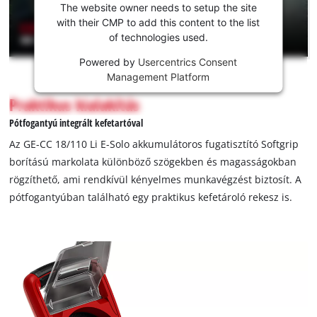
jóváhagyására!
The website owner needs to setup the site
with their CMP to add this content to the list
This
of technologies used.
content
is
Powered by
Usercentrics Consent
not
Management Platform
permitted
Praktikus kialakítás
to
load
Pótfogantyú integrált kefetartóval
due
Az GE-CC 18/110 Li E-Solo akkumulátoros fugatisztító Softgrip
to
borítású markolata különböző szögekben és magasságokban
trackers
rögzíthető, ami rendkívül kényelmes munkavégzést biztosít. A
that
are
pótfogantyúban található egy praktikus kefetároló rekesz is.
not
disclosed
to
the
visitor.
The
website
owner