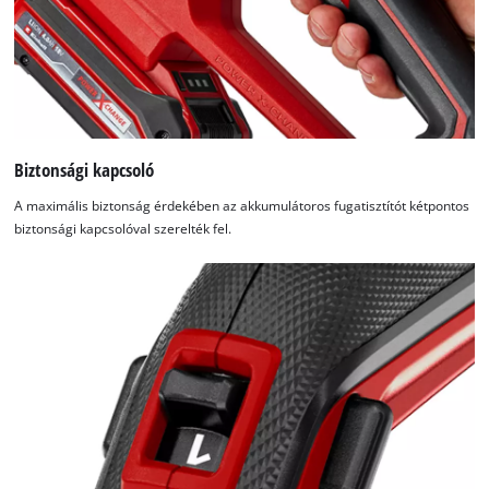
Usercentrics
Consent
Management
Platform
Biztonsági kapcsoló
A maximális biztonság érdekében az akkumulátoros fugatisztítót kétpontos
biztonsági kapcsolóval szerelték fel.