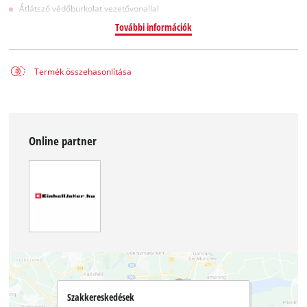
Átlátszó védőburkolat vezetővonallal
További információk
Termék összehasonlítása
Online partner
Szakkereskedések