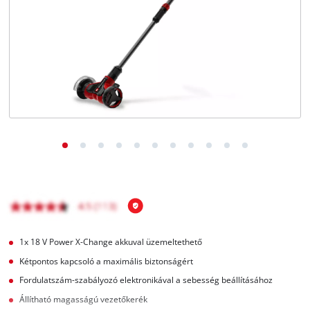
Magyar
HU
Magyar
English
1x 18 V Power X-Change akkuval üzemeltethető
Kétpontos kapcsoló a maximális biztonságért
Fordulatszám-szabályozó elektronikával a sebesség beállításához
Állítható magasságú vezetőkerék