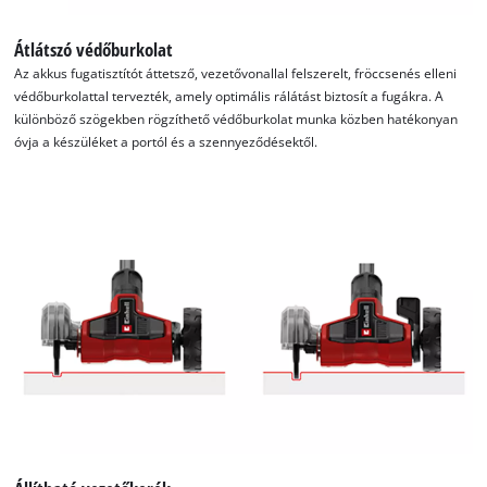
Átlátszó védőburkolat
Az akkus fugatisztítót áttetsző, vezetővonallal felszerelt, fröccsenés elleni
védőburkolattal tervezték, amely optimális rálátást biztosít a fugákra. A
különböző szögekben rögzíthető védőburkolat munka közben hatékonyan
óvja a készüléket a portól és a szennyeződésektől.
A Google Maps szolgáltatás betöltéséhez
szükségünk van az Ön jóváhagyására!
This content is not permitted to load due
to trackers that are not disclosed to the
visitor. The website owner needs to setup
the site with their CMP to add this content
to the list of technologies used.