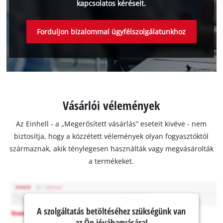
kapcsolatos kéréseit.
Forduljon bizalommal ügyfélszolgálatunkhoz
Vásárlói vélemények
Az Einhell - a „Megerősített vásárlás” eseteit kivéve - nem
biztosítja, hogy a közzétett vélemények olyan fogyasztóktól
származnak, akik ténylegesen használták vagy megvásárolták
a termékeket.
A szolgáltatás betöltéséhez szükségünk van
az Ön jóváhagyására!