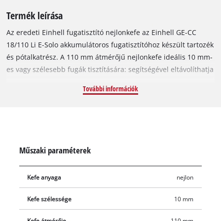
Termék leírása
Az eredeti Einhell fugatisztító nejlonkefe az Einhell GE-CC
18/110 Li E-Solo akkumulátoros fugatisztítóhoz készült tartozék
és pótalkatrész. A 110 mm átmérőjű nejlonkefe ideális 10 mm-
es vagy szélesebb fugák tisztítására: segítségével eltávolíthatja
a gyomokat, szennyeződéseket, lerakódásokat, zuzmókat és a
További információk
mohát a csempék vagy térkövek közül, így a kocsifelhajtó és a
terasz pillanatok alatt ismét tiszta és gyomoktól mentes lesz.
Műszaki paraméterek
Kefe anyaga
nejlon
Kefe szélessége
10 mm
Kefe átmérője
110 mm