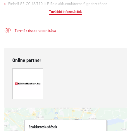
Einhell GE-CC 18/110 Li E-Solo akkumulátoros fugatisztítóhoz
További információk
Termék összehasonlítása
Online partner
Szakkereskedések