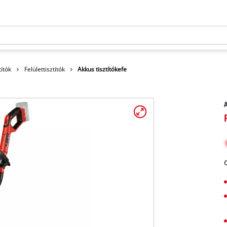
títók
Felülettisztítók
Akkus tisztítókefe
A