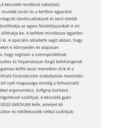
A készülék rendkívül sokoldalú
li munkák során és a kertben egyaránt:
integrált tömlőcsatlakozót és kerti tömlőt
ztíthatja az egyes felülettípusokat! A víz
állíthatja be. A keféket mindössze egyetlen
ki. A speciális oldalkefe segít abban, hogy
teket is könnyedén és alaposan
 ki, hogy segítsen a szennyeződések
széles és folyamatosan forgó kefehengerek
ugalmas kefék lassú menetben érik el a
lítható fordulatszám-szabályozás maximális
zült nyél magassága mindig a felhasználó
éket ergonomikus, Softgrip borítású
rögzítéssel szállítjuk. A készülék gyári
SÉGŰ (MEDIUM) kefe, amelyet kő
átor és töltőkészülék nélkül szállítjuk;