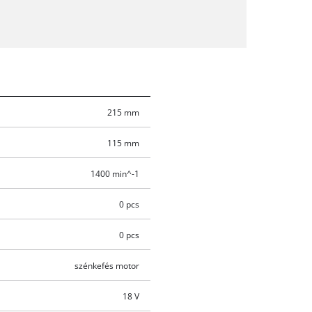
215 mm
115 mm
1400 min^-1
0 pcs
0 pcs
szénkefés motor
18 V