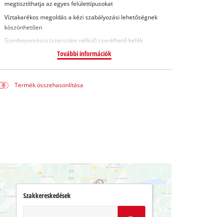
megtisztíthatja az egyes felülettípusokat
Víztakarékos megoldás a kézi szabályozási lehetőségnek
köszönhetően
Gombnyomásra (szerszám nélkül) cserélhető kefék
További információk
Termék összehasonlítása
Szakkereskedések