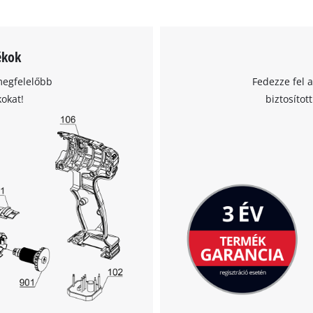
ékok
megfelelőbb
Fedezze fel 
kokat!
biztosítot