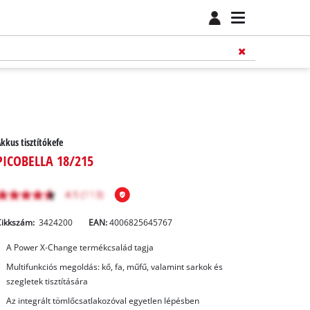
kkus tisztítókefe
PICOBELLA 18/215
Cikkszám:
3424200
EAN:
4006825645767
A Power X-Change termékcsalád tagja
Multifunkciós megoldás: kő, fa, műfű, valamint sarkok és
szegletek tisztítására
Az integrált tömlőcsatlakozóval egyetlen lépésben