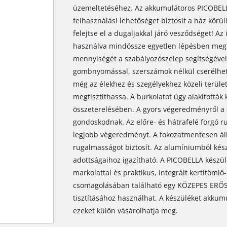
üzemeltetéséhez. Az akkumulátoros PICOBELL
felhasználási lehetőséget biztosít a ház körü
felejtse el a dugaljakkal járó vesződséget! Az 
használva mindössze egyetlen lépésben megtis
mennyiségét a szabályozószelep segítségével 
gombnyomással, szerszámok nélkül cserélheti 
még az élekhez és szegélyekhez közeli terüle
megtisztíthassa. A burkolatot úgy alakították
összeterelésében. A gyors végeredményről a 
gondoskodnak. Az előre- és hátrafelé forgó r
legjobb végeredményt. A fokozatmentesen ál
rugalmasságot biztosít. Az alumíniumból kés
adottságaihoz igazítható. A PICOBELLA készül
markolattal és praktikus, integrált kertitömlő-
csomagolásában található egy KÖZEPES ERŐS
tisztításához használhat. A készüléket akkumul
ezeket külön vásárolhatja meg.