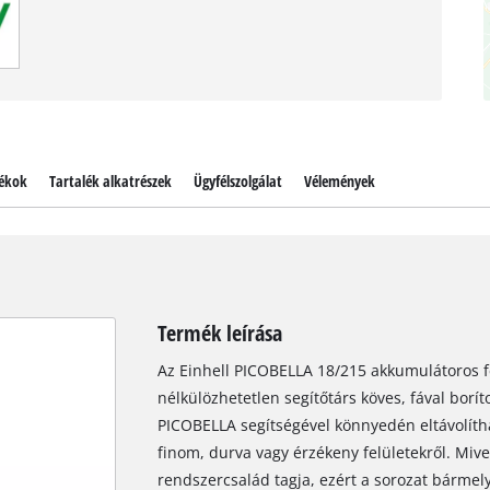
ékok
Tartalék alkatrészek
Ügyfélszolgálat
Vélemények
Termék leírása
Az Einhell PICOBELLA 18/215 akkumulátoros fe
nélkülözhetetlen segítőtárs köves, fával boríto
PICOBELLA segítségével könnyedén eltávolítha
finom, durva vagy érzékeny felületekről. Miv
rendszercsalád tagja, ezért a sorozat bármel