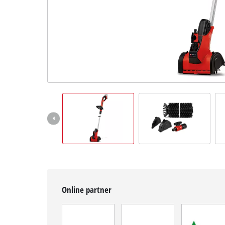
Magyar
HU
Magyar
English
Online partner