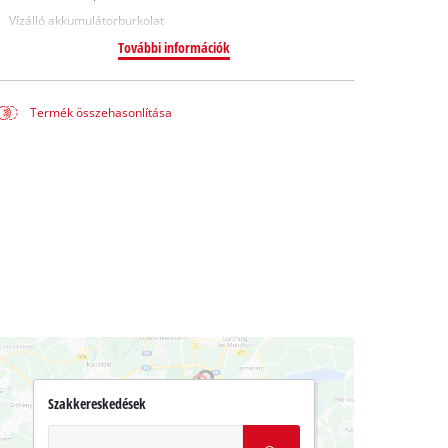
Vízálló akkumulátorburkolat
További információk
Termék összehasonlítása
Szakkereskedések