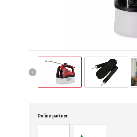
Magyar
HU
Magyar
English
Online partner