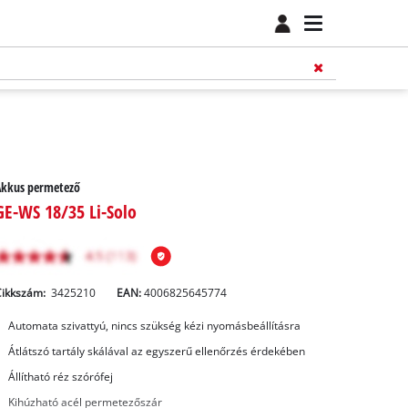
Akkus permetező
GE-WS 18/35 Li-Solo
Cikkszám:
3425210
EAN:
4006825645774
Automata szivattyú, nincs szükség kézi nyomásbeállításra
Átlátszó tartály skálával az egyszerű ellenőrzés érdekében
Állítható réz szórófej
Kihúzható acél permetezőszár