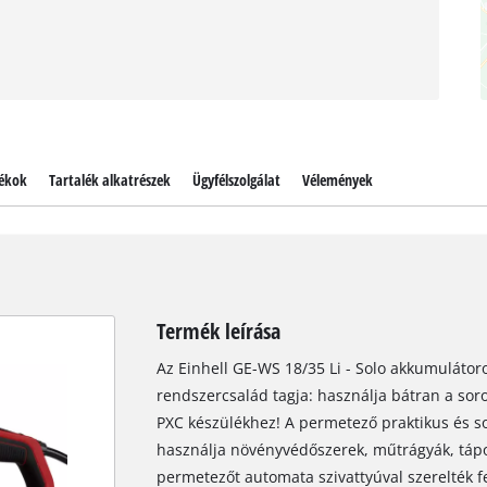
ékok
Tartalék alkatrészek
Ügyfélszolgálat
Vélemények
Termék leírása
Az Einhell GE-WS 18/35 Li - Solo akkumuláto
rendszercsalád tagja: használja bátran a so
PXC készülékhez! A permetező praktikus és soko
használja növényvédőszerek, műtrágyák, tápo
permetezőt automata szivattyúval szerelték f