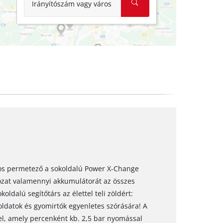
Irányítószám vagy város
ros permetező a sokoldalú Power X-Change
rozat valamennyi akkumulátorát az összes
ldalú segítőtárs az élettel teli zöldért:
ldatok és gyomirtók egyenletes szórására! A
el, amely percenként kb. 2,5 bar nyomással