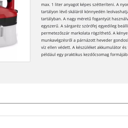
max. 1 liter anyagot képes szétteríteni. A nyo
tartályon lévő skáláról könnyedén leolvashatj
tartályban. A nagy méretű fogantyút használva
egyszerű. A sárgaréz szórófej egyedileg beál
permetezőszár markolata rögzíthető. A kény
munkavégzésről a párnázott heveder gondosk
víz ellen védett. A készüléket akkumulátor és t
például egy praktikus kezdőcsomag formájáb