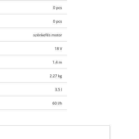
0 pcs
0 pcs
szénkefés motor
18 V
1.4 m
2.27 kg
3.5 l
60 l/h