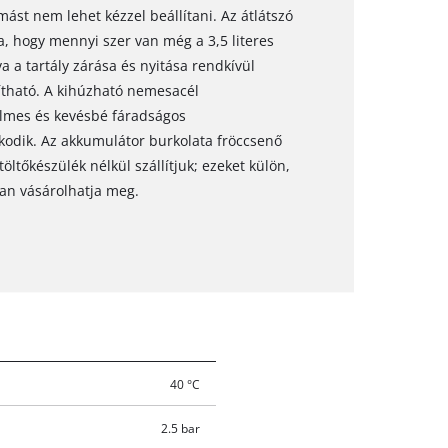
mást nem lehet kézzel beállítani. Az átlátszó
a, hogy mennyi szer van még a 3,5 literes
 a tartály zárása és nyitása rendkívül
lítható. A kihúzható nemesacél
elmes és kevésbé fáradságos
odik. Az akkumulátor burkolata fröccsenő
öltőkészülék nélkül szállítjuk; ezeket külön,
an vásárolhatja meg.
40 °C
2.5 bar