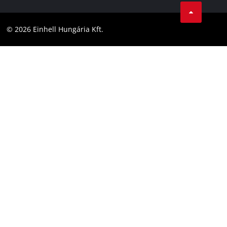
LinkedIn
Megfelelőség
YouТube
Akadálymentesítési Nyilatkozat
© 2026 Einhell Hungária Kft.
Facebook
Instagram