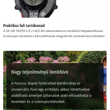
Praktikus fali tartókonzol
A GE-UB 18/250 Li E (1x4,0 Ah) akkumulátoros lombfúvó helytakarékosan
és könnyen tárolható a készülékházba integrált fali tartónak köszönhetően.
Nagy teljesítményű lombfúvó
A hosszú, kúpos fúvócsővel kombinálva az
univerzális fúvó egy erőteljes akkus lombfúvóvá
alakítható amellyel pillanatok alatt elfúvathatja a
leveleket és a szennyeződéseket.