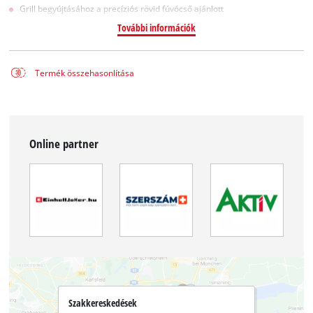
Grill begyújtásához a precíziós rövid fúvócső ajánlott
További információk
Termék összehasonlítása
Online partner
Szakkereskedések