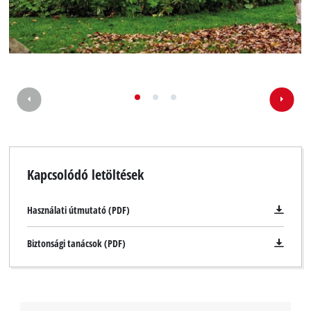
A Google Maps szolgáltatás betöltéséhez
szükségünk van az Ön jóváhagyására!
This content is not permitted to load due
to trackers that are not disclosed to the
Kapcsolódó letöltések
visitor. The website owner needs to setup
the site with their CMP to add this content
to the list of technologies used.
Használati útmutató (PDF)
Powered by
Usercentrics Consent
Biztonsági tanácsok (PDF)
Management Platform