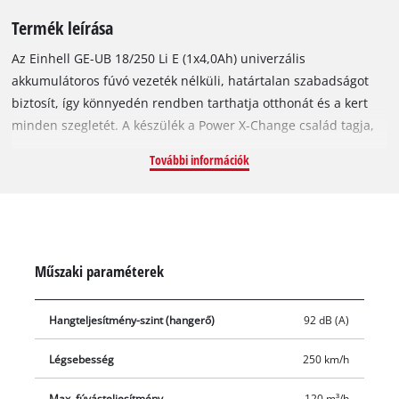
Termék leírása
Az Einhell GE-UB 18/250 Li E (1x4,0Ah) univerzális
akkumulátoros fúvó vezeték nélküli, határtalan szabadságot
biztosít, így könnyedén rendben tarthatja otthonát és a kert
minden szegletét. A készülék a Power X-Change család tagja,
így 1x 18 V akkuval üzemeltethető, és a többrészes fúvócsőnek
További információk
köszönhetően számos munkához nélkülözhetetlen segítség az
otthonában és a kertben egyaránt: a hosszú csővel
lombfúvóként, a rövid precíziós csővel a grill begyújtásához, a
közepes csővel pedig a műhely tisztításához használható. A
fordulatszám-szabályozó elektronikának köszönhetően mindig
Műszaki paraméterek
az elvégzendő munka sajátosságaihoz igazíthatja a
fordulatszámot. A beállított fordulatszámot a LED-kijelzőn
Hangteljesítmény-szint (hangerő)
92 dB (A)
ellenőrizheti. A Softgrip borítású markolat megfelelő tartást és
könnyű munkavégzést biztosít. Az integrált fali tartó
Légsebesség
250 km/h
jelentősen megkönnyíti a tárolást. Az optimális eredmény
elérése érdekében 2,5 Ah vagy nagyobb kapacitású
Max. fúvásteljesítmény
120 m³/h