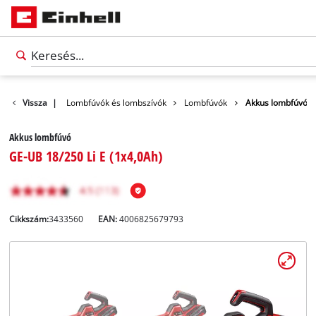
kek
Vissza
Kert
|
Lombfúvók és lombszívók
Lombfúvók
Akkus lombfúvó
Akkus lombfúvó
GE-UB 18/250 Li E (1x4,0Ah)
Cikkszám:
3433560
EAN:
4006825679793