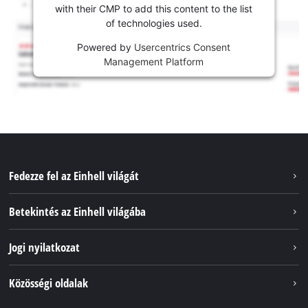
with their CMP to add this content to the list
of technologies used.
Powered by
Usercentrics Consent
Management Platform
Fedezze fel az Einhell világát
Szolgáltatások
Betekintés az Einhell világába
Akkumulátorrendszer
Rólunk
Jogi nyilatkozat
Fenntarthatóság
Impresszum
Közösségi oldalak
Az Einhell világszerte
Adatvédelem
Karrier