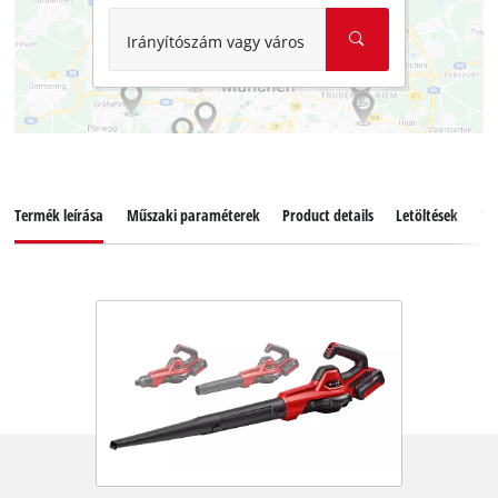
Irányítószám vagy város
Termék leírása
Műszaki paraméterek
Product details
Letöltések
Ta