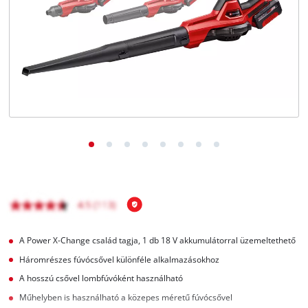
Magyar
HU
Magyar
English
A Power X-Change család tagja, 1 db 18 V akkumulátorral üzemeltethető
Háromrészes fúvócsővel különféle alkalmazásokhoz
A hosszú csővel lombfúvóként használható
Műhelyben is használható a közepes méretű fúvócsővel