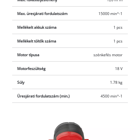
akkumulátor használata javasolt. A készülékhez mellékelünk
egy darab 4,0 Ah akkut és egy töltőt.
Max. üresjárati fordulatszám
15000 min^-1
Mellékelt akkuk száma
1 pcs
Mellékelt töltők száma
1 pcs
Motor típusa
szénkefés motor
Motorfeszültség
18 V
Súly
1.78 kg
Üresjárati fordulatszám (min.)
4500 min^-1