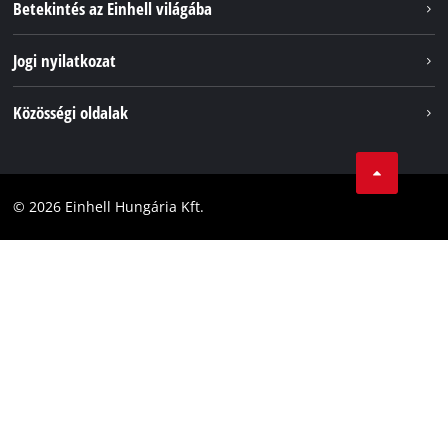
Betekintés az Einhell világába
Akkumulátorrendszer
Rólunk
Jogi nyilatkozat
Fenntarthatóság
Impresszum
Közösségi oldalak
Az Einhell világszerte
Adatvédelem
Karrier
LinkedIn
Megfelelőség
YouТube
Akadálymentesítési Nyilatkozat
© 2026 Einhell Hungária Kft.
Facebook
Instagram