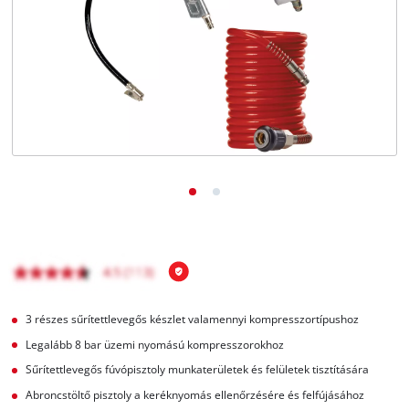
Magyar
HU
Magyar
English
3 részes sűrítettlevegős készlet valamennyi kompresszortípushoz
Legalább 8 bar üzemi nyomású kompresszorokhoz
Sűrítettlevegős fúvópisztoly munkaterületek és felületek tisztítására
Abroncstöltő pisztoly a keréknyomás ellenőrzésére és felfújásához