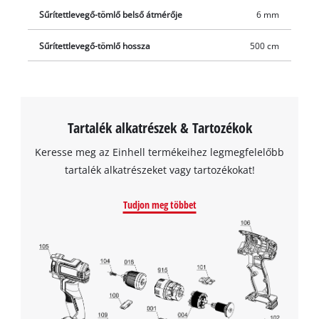
biztosít. A szerszámok gyors cseréje érdekében a készletben
Sűrítettlevegő-tömlő belső átmérője
6 mm
található egy gyorscsatlakozó is.
Sűrítettlevegő-tömlő hossza
500 cm
Tartalék alkatrészek & Tartozékok
Keresse meg az Einhell termékeihez legmegfelelőbb
tartalék alkatrészeket vagy tartozékokat!
Tudjon meg többet