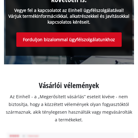
Vegye fel a kapcsolatot az Einhell ügyfélszolgálatával!
Várjuk termékinformációkkal, alkatrészekkel és javításokkal
kapcsolatos kéréseit.
Forduljon bizalommal ügyfélszolgálatunkhoz
Vásárlói vélemények
Az Einhell - a „Megerősített vásárlás” eseteit kivéve - nem
biztosítja, hogy a közzétett vélemények olyan fogyasztóktól
származnak, akik ténylegesen használták vagy megvásárolták
a termékeket.