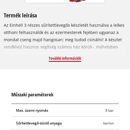
Termék leírása
Az Einhell 3 részes sűrítettlevegős készletét használva a lelkes
otthoni felhasználók és az ezermesterek fejében ugyanaz a
mondat cseng majd hangosan: meg tudod csinálni! A készlet
rendkívül hasznos segítség számos ház körüli-, műhelyben
vagy garázsban végzett munkáknál, és rengeteg szabadidős
További információk
feladatot is megkönnyít! A megfelelő tartozékokat és
szerszámokat használva számtalan feladatot elvégezhet a
kompresszorral. A készletet legalább 8 bar üzemi nyomású
kompresszorokhoz használhatja. A sűrítettlevegős fúvópisztoly
munkaterületek és felületek tisztítására, portalanítására
Műszaki paraméterek
alkalmas: segítségével pillanatok alatt eltüntetheti még a
makacs szennyeződéseket is repedésekből és a résekből. A
Max. üzemi nyomás
8 bar
keréknyomás ellenőrzéséhez és a kerék felfújásához használja
az abroncstöltő pisztolyt. Az 5 méter hosszú és 6 milliméter
Sűrítettlevegő-tömlő anyaga
karton
belső átmérőjű sűrítettlevegő-tömlő maximális rugalmasságot