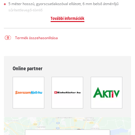
5 méter hosszú, gyorscsatlakozóval ellátott, 6 mm belső átmérőjű
sűrítettlevegő-tömlő
További információk
Termék összehasonlítása
Online partner