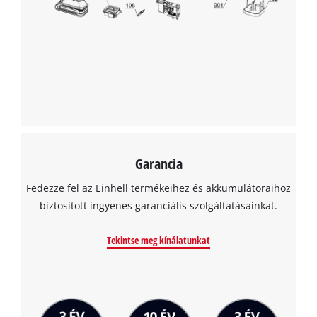
A Google Maps szolgáltatás betöltéséhez
szükségünk van az Ön jóváhagyására!
This content is not permitted to load due
to trackers that are not disclosed to the
visitor. The website owner needs to setup
the site with their CMP to add this content
to the list of technologies used.
Garancia
Powered by
Usercentrics Consent
Management Platform
Fedezze fel az Einhell termékeihez és akkumulátoraihoz
biztosított ingyenes garanciális szolgáltatásainkat.
Tekintse meg kínálatunkat