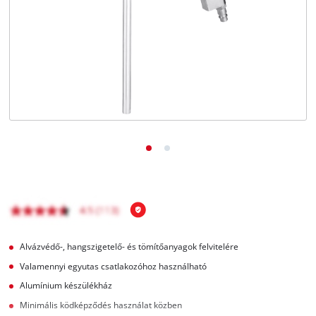
Magyar
HU
Magyar
English
Alvázvédő-, hangszigetelő- és tömítőanyagok felvitelére
Valamennyi egyutas csatlakozóhoz használható
Alumínium készülékház
Minimális ködképződés használat közben