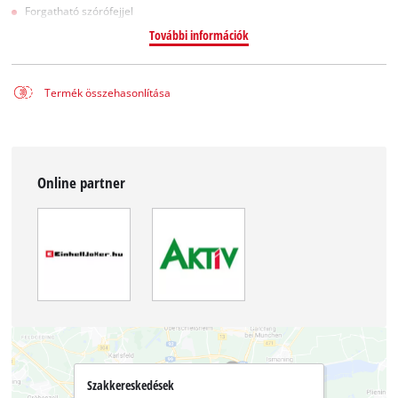
Forgatható szórófejjel
További információk
Termék összehasonlítása
Online partner
Szakkereskedések