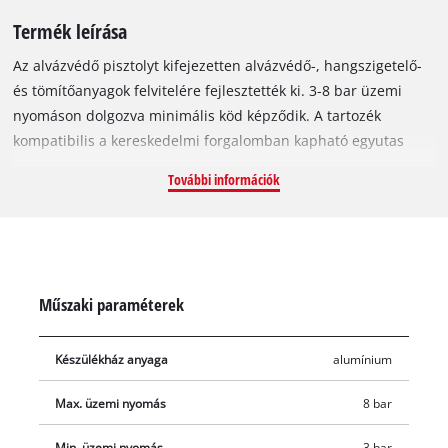
Termék leírása
Az alvázvédő pisztolyt kifejezetten alvázvédő-, hangszigetelő-
és tömítőanyagok felvitelére fejlesztették ki. 3-8 bar üzemi
nyomáson dolgozva minimális köd képződik. A tartozék
kompatibilis a kereskedelmi forgalomban kapható egyutas
csatlakozókkal. Az alvázvédő pisztoly burkolata alumíniumból
További információk
készült, és bár robusztus, mégis könnyen tud vele dolgozni. A
forgatható szórófej segítségével a levegő mennyiségéhez
igazíthatja a felhordani kívánt anyag arányát. A
fokozatmentesen szabályozható kar segít a felvitt anyag
mennyiségének pontos szabályozásában.
Műszaki paraméterek
Készülékház anyaga
alumínium
Max. üzemi nyomás
8 bar
Min. üzemi nyomás
3 bar