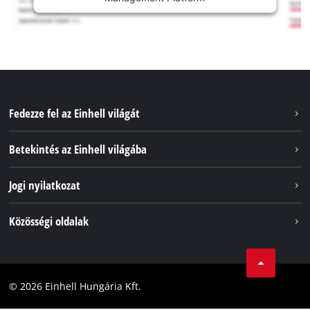
Fedezze fel az Einhell világát
Szolgáltatások
Betekintés az Einhell világába
Akkumulátorrendszer
Rólunk
Jogi nyilatkozat
Fenntarthatóság
Impresszum
Közösségi oldalak
Az Einhell világszerte
Adatvédelem
Karrier
LinkedIn
Megfelelőség
YouТube
Akadálymentesítési Nyilatkozat
© 2026 Einhell Hungária Kft.
Facebook