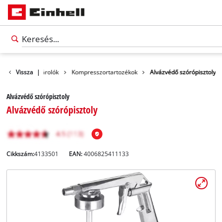
Tartozékok és tárolók
Vissza
|
Kompresszortartozékok
Alvázvédő szórópisztoly
Alvázvédő szórópisztoly
Alvázvédő szórópisztoly
Cikkszám:
4133501
EAN:
4006825411133