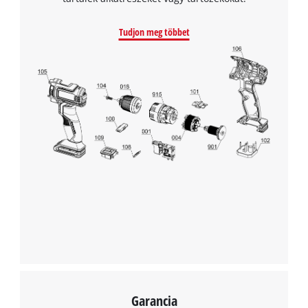
Tudjon meg többet
A Google Maps szolgáltatás betöltéséhez
szükségünk van az Ön jóváhagyására!
This content is not permitted to load due
to trackers that are not disclosed to the
visitor. The website owner needs to setup
the site with their CMP to add this content
to the list of technologies used.
Powered by
Usercentrics Consent
Management Platform
Garancia