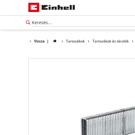
Vissza
|
Tartozékok
Tartozékok és tárolók