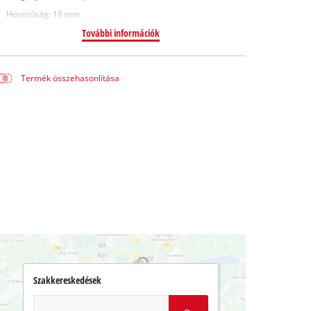
Hosszúság: 19 mm
További információk
Termék összehasonlítása
Szakkereskedések