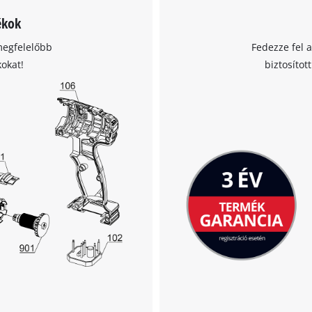
ékok
A Google Maps szolgáltatás betöltéséhez
megfelelőbb
Fedezze fel 
szükségünk van az Ön jóváhagyására!
kokat!
biztosítot
This content is not permitted to load due
to trackers that are not disclosed to the
visitor. The website owner needs to setup
the site with their CMP to add this content
to the list of technologies used.
Powered by
Usercentrics Consent
Management Platform