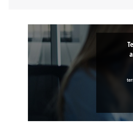
T
a
ter