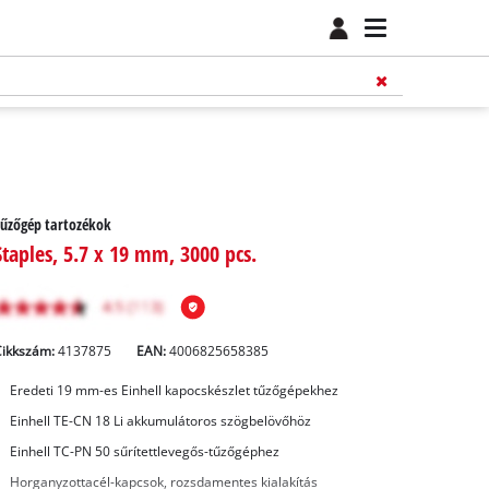
űzőgép tartozékok
Staples, 5.7 x 19 mm, 3000 pcs.
Cikkszám:
4137875
EAN:
4006825658385
Eredeti 19 mm-es Einhell kapocskészlet tűzőgépekhez
Einhell TE-CN 18 Li akkumulátoros szögbelövőhöz
Einhell TC-PN 50 sűrítettlevegős-tűzőgéphez
Horganyzottacél-kapcsok, rozsdamentes kialakítás