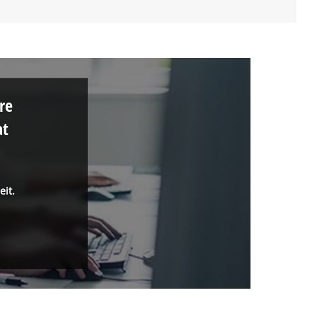
re
at
eit.