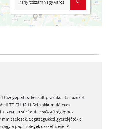
Irányítószám vagy város
ll tűzőgépeihez készült praktikus tartozékok
nhell TE-CN 18 Li-Solo akkumulátoros
l TC-PN 50 sűrítettlevegős-tűzőgéphez
 mm szélesek. Segítségükkel gyerekjáték a
e vagy a papírkötegek összetűzése. A