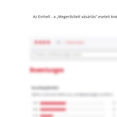
Az Einhell - a „Megerősített vásárlás” eseteit k