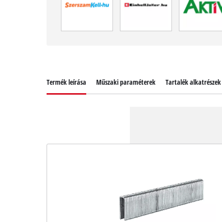
Termék leírása
Műszaki paraméterek
Tartalék alkatrészek