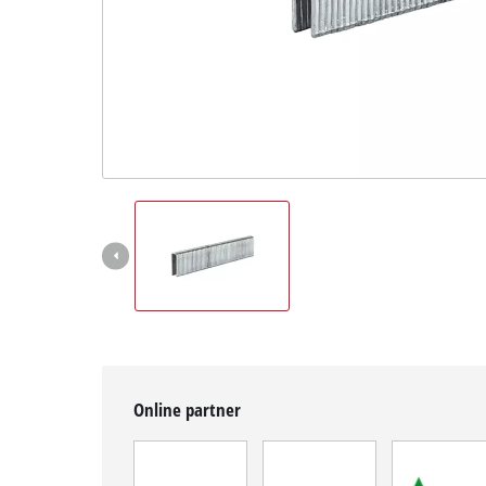
Magyar
HU
Magyar
English
Online partner