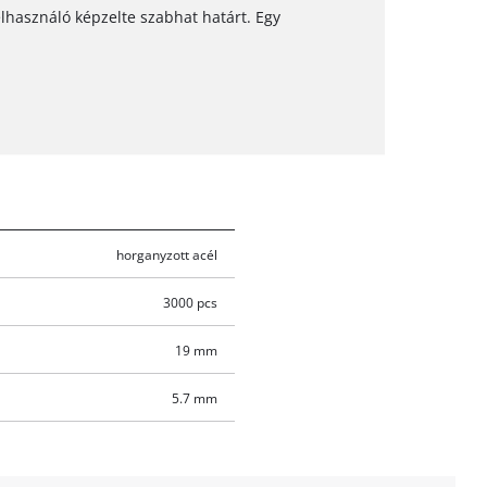
lhasználó képzelte szabhat határt. Egy
horganyzott acél
3000 pcs
19 mm
5.7 mm