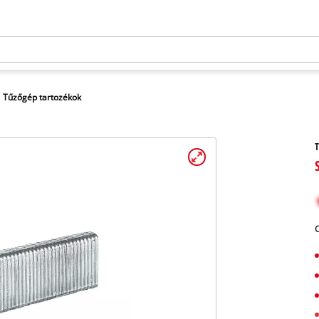
Tűzőgép tartozékok
T