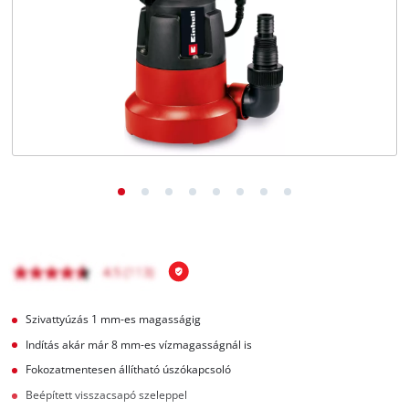
Magyar
HU
Magyar
English
Szivattyúzás 1 mm-es magasságig
Indítás akár már 8 mm-es vízmagasságnál is
Fokozatmentesen állítható úszókapcsoló
Beépített visszacsapó szeleppel