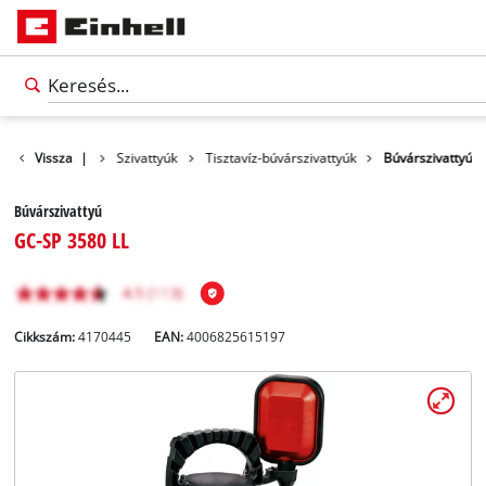
Termékek
Vissza
|
Szivattyúk
Tisztavíz-búvárszivattyúk
Búvárszivattyú
Búvárszivattyú
GC-SP 3580 LL
Cikkszám:
4170445
EAN:
4006825615197