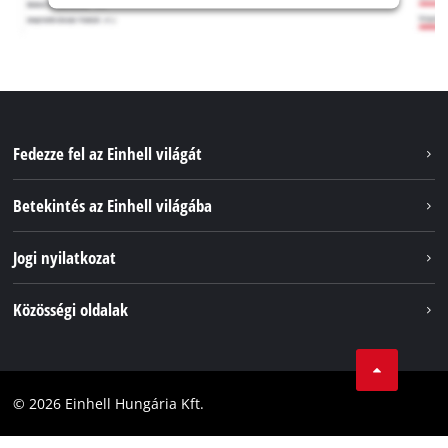
Fedezze fel az Einhell világát
Szolgáltatások
Betekintés az Einhell világába
Akkumulátorrendszer
Rólunk
Jogi nyilatkozat
Fenntarthatóság
Impresszum
Közösségi oldalak
Az Einhell világszerte
Adatvédelem
Karrier
LinkedIn
Megfelelőség
YouТube
Akadálymentesítési Nyilatkozat
© 2026 Einhell Hungária Kft.
Facebook
Instagram