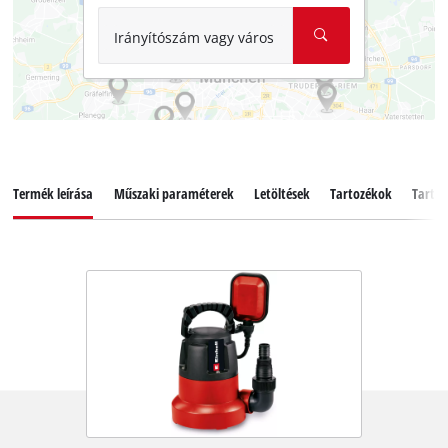
Irányítószám vagy város
Termék leírása
Műszaki paraméterek
Letöltések
Tartozékok
Tartal