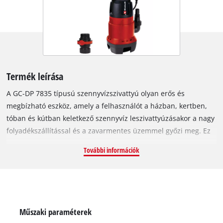
Termék leírása
A GC-DP 7835 típusú szennyvízszivattyú olyan erős és
megbízható eszköz, amely a felhasználót a házban, kertben,
tóban és kútban keletkező szennyvíz leszivattyúzásakor a nagy
folyadékszállítással és a zavarmentes üzemmel győzi meg. Ez
az erős szivattyú a 780 Watt teljesítményfelvételével óránként
További információk
akár 15.700 liter szennyvizet képes elszállítani. A
fokozatmentesen szabályozható úszókapcsolója választási
lehetőséget biztosít a tartós üzem és egy előre kiválasztott be-
és kikapcsolási folyadékszint között. A GC-DP 7835 hosszú
élettartamú szivattyúháza ütésálló műanyagból készül, és
Műszaki paraméterek
nagy igénybevételnek is ellenáll. A szennyvízszivattyú a