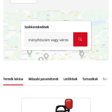
Szakkereskedések
Irányítószám vagy város
Termék leírása
Műszaki paraméterek
Letöltések
Tartozékok
Tartal