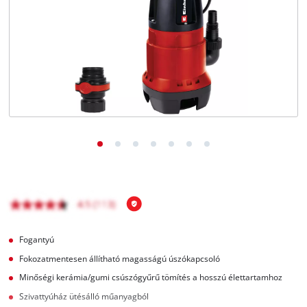
Magyar
HU
Magyar
English
Fogantyú
Fokozatmentesen állítható magasságú úszókapcsoló
Minőségi kerámia/gumi csúszógyűrű tömítés a hosszú élettartamhoz
Szivattyúház ütésálló műanyagból