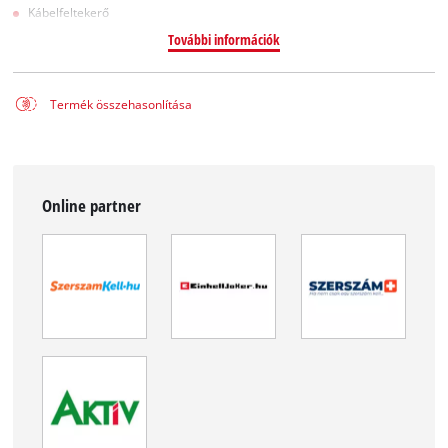
Kábelfeltekerő
További információk
Termék összehasonlítása
Online partner