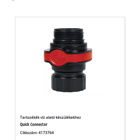
Tartozékék víz alatti készülékekhez
Quick Connector
A Google Maps szolgáltatás betöltéséhez
Cikkszám: 4173764
szükségünk van az Ön jóváhagyására!