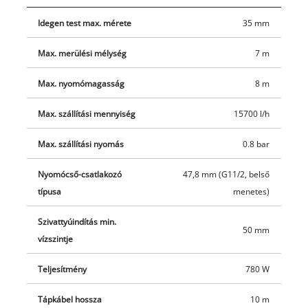
rugalmas csatlakoztatási lehetőség céljából univerzális
Idegen test max. mérete
35 mm
csatlakozóval és 90°-os csatlakozóval van ellátva. Az egyszerű
szállíthatóság céljából hordozófogantyúval rendelkezik, és
Max. merülési mélység
7 m
hála az integrált kábelfeltekerőnek a szivattyú egy pillanat
alatt rendben és gond nélkül elpakolható.
Max. nyomómagasság
8 m
Max. szállítási mennyiség
15700 l/h
Max. szállítási nyomás
0.8 bar
Nyomócső-csatlakozó
47,8 mm (G11/2, belső
típusa
menetes)
Szivattyúindítás min.
50 mm
vízszintje
Teljesítmény
780 W
Tápkábel hossza
10 m