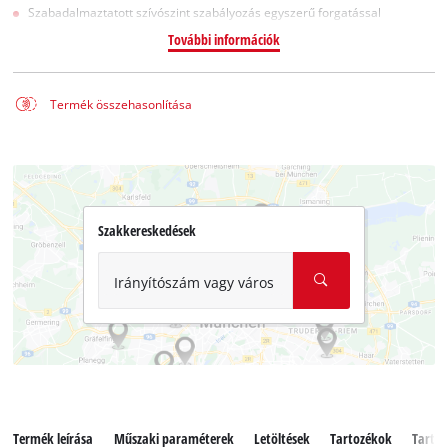
Szabadalmaztatott szívószint szabályozás egyszerű forgatással
További információk
Termék összehasonlítása
Szakkereskedések
Irányítószám vagy város
Termék leírása
Műszaki paraméterek
Letöltések
Tartozékok
Tartal