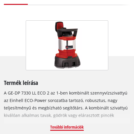
Termék leírása
A GE-DP 7330 LL ECO 2 az 1-ben kombinált szennyvízszivattyú
az Einhell ECO-Power sorozatba tartozó, robusztus, nagy
teljesítményű és megbízható segítőtárs. A kombinált szivattyú
kiválóan alkalmas tavak, gödrök vagy elárasztott pincék
vizének gyors elszívására, és max. 3 cm-es szemcseméretű
További információk
tisztított- és szennyvíz esetén alkalmazható. A kombinált