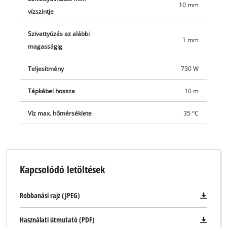
10 mm
praktikus, ergonomikus kialakítású fogantyú segítségével ez a
vízszintje
2 az 1-ben kombinált szivattyú bárhol egyszerűen
használható.
Szivattyúzás az alábbi
1 mm
magasságig
Teljesítmény
730 W
Tápkábel hossza
10 m
Víz max. hőmérséklete
35 °C
Kapcsolódó letöltések
Robbanási rajz (JPEG)
Használati útmutató (PDF)