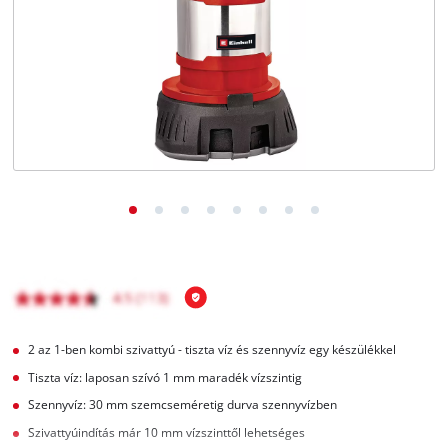
Magyar
HU
Magyar
English
2 az 1-ben kombi szivattyú - tiszta víz és szennyvíz egy készülékkel
Tiszta víz: laposan szívó 1 mm maradék vízszintig
Szennyvíz: 30 mm szemcseméretig durva szennyvízben
Szivattyúindítás már 10 mm vízszinttől lehetséges