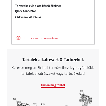
Tartozékék víz alatti készülékekhez
Quick Connector
Cikkszám: 4173764
Termék összehasonlítása
A Google Maps szolgáltatás betöltéséhez
szükségünk van az Ön jóváhagyására!
Tartalék alkatrészek & Tartozékok
This content is not permitted to load due
to trackers that are not disclosed to the
Keresse meg az Einhell termékeihez legmegfelelőbb
visitor. The website owner needs to setup
tartalék alkatrészeket vagy tartozékokat!
the site with their CMP to add this content
to the list of technologies used.
Tudjon meg többet
Powered by
Usercentrics Consent
Management Platform