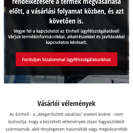
rendelkezésére a termék megvásárlása
előtt, a vásárlási folyamat közben, és azt
követően is.
Vegye fel a kapcsolatot az Einhell ügyfélszolgálatával!
Várjuk termékinformációkkal, alkatrészekkel és javításokkal
kapcsolatos kéréseit.
Forduljon bizalommal ügyfélszolgálatunkhoz
Vásárlói vélemények
Az Einhell - a „Megerősített vásárlás” eseteit kivéve - nem
biztosítja, hogy a közzétett vélemények olyan fogyasztóktól
származnak, akik ténylegesen használták vagy megvásárolták