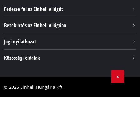
Fedezze fel az Einhell világát
Szolgáltatások
Betekintés az Einhell világába
Akkumulátorrendszer
Rólunk
Jogi nyilatkozat
Fenntarthatóság
Impresszum
Közösségi oldalak
Az Einhell világszerte
Adatvédelem
Karrier
LinkedIn
Megfelelőség
YouТube
Akadálymentesítési Nyilatkozat
© 2026 Einhell Hungária Kft.
Facebook
Instagram