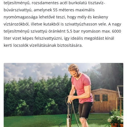
teljesítményű, rozsdamentes acél burkolatú tisztavíz-
búvárszivattyú, amelynek 55 méteres maximális
nyomómagassága lehetővé teszi, hogy mély és keskeny
víztározókból, illetve kutakból is szivattyúzhasson vele. A nagy
teljesítményű szivattyú óránként 5,5 bar nyomáson max. 6000
liter vizet képes felszivattyúzni, így ideális megoldást kínál
kerti locsolók vízellátásának biztosítására.