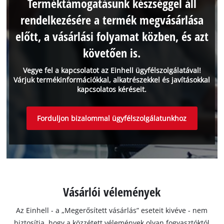
Terméktámogatásunk készséggel áll
rendelkezésére a termék megvásárlása
előtt, a vásárlási folyamat közben, és azt
követően is.
Vegye fel a kapcsolatot az Einhell ügyfélszolgálatával!
Várjuk termékinformációkkal, alkatrészekkel és javításokkal
kapcsolatos kéréseit.
Forduljon bizalommal ügyfélszolgálatunkhoz
Vásárlói vélemények
Az Einhell - a „Megerősített vásárlás” eseteit kivéve - nem
biztosítja, hogy a közzétett vélemények olyan fogyasztóktól