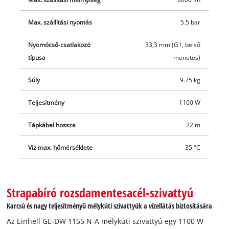
vizet is képes felszivattyúzni. A robusztus készüléket egy sor
biztonsági funkció teszi még biztonságosabbá. A szivattyúház
Max. szállítási nyomás
5.5 bar
és szűrő, valamint a nyomócső-csatlakozó betétje
Nyomócső-csatlakozó
33,3 mm (G1, belső
rozsdamentes acélból készültek. Ezek – a kiváló minőségű
típusa
menetes)
csúszógyűrűs tömítéssel együtt – hozzájárulnak a készülék
élettartamának jelentős mértékben történő
Súly
9.75 kg
meghosszabbításához. A szárazon futás elleni védelem
megóvja a készüléket abban az esetben, ha megszűnne a
Teljesítmény
1100 W
vízellátás. A nyomócső-csatlakozó (33,3 mm / 1”, belső
menetes) a szivattyú könnyen hozzáférhető felső részén
Tápkábel hossza
22 m
található. Az integrált visszacsapó szelep megakadályozza,
Víz max. hőmérséklete
35 °C
hogy a víz visszafolyjon. A láb megakadályozza, hogy a
szivattyú felszívja a szennyeződéseket és a homokot az akna
vagy a víztározó aljáról.
Strapabíró rozsdamentesacél-szivattyú
Karcsú és nagy teljesítményű mélykúti szivattyúk a vízellátás biztosítására
Az Einhell GE-DW 1155 N-A mélykúti szivattyú egy 1100 W