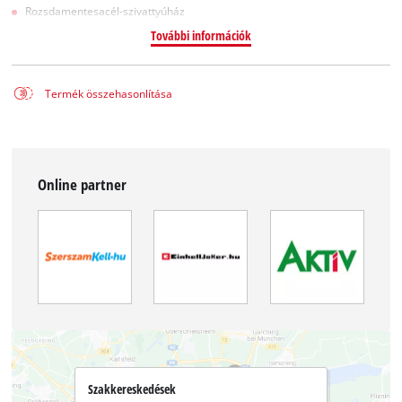
Rozsdamentesacél-szivattyúház
További információk
Termék összehasonlítása
Online partner
Szakkereskedések