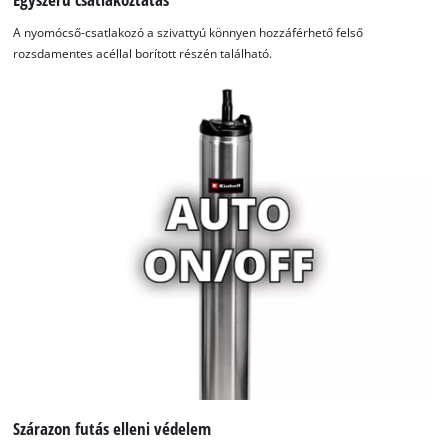
A nyomócső-csatlakozó a szivattyú könnyen hozzáférhető felső
rozsdamentes acéllal borított részén található.
A Google Maps szolgáltatás betöltéséhez
szükségünk van az Ön jóváhagyására!
This content is not permitted to load due
to trackers that are not disclosed to the
visitor. The website owner needs to setup
the site with their CMP to add this content
to the list of technologies used.
Powered by
Usercentrics Consent
Management Platform
Szárazon futás elleni védelem