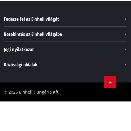
Fedezze fel az Einhell világát
Szolgáltatások
Betekintés az Einhell világába
Akkumulátorrendszer
Rólunk
Jogi nyilatkozat
Fenntarthatóság
Impresszum
Közösségi oldalak
Az Einhell világszerte
Adatvédelem
Karrier
LinkedIn
Megfelelőség
YouТube
Akadálymentesítési Nyilatkozat
© 2026 Einhell Hungária Kft.
Facebook
Instagram