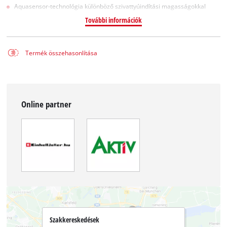
Aquasensor-technológia különböző szivattyúindítási magasságokkal
További információk
Termék összehasonlítása
Online partner
Szakkereskedések