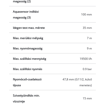
magasság (2)
szívása akár 35 mm szemcséig. Akasztható szemekkel könnyen
rögzíthető kötél biztosítja az ellenőrzött leeresztést. A
Aquasensor indítási
100 mm
rendkívül robusztus rozsdamentes acél ház és a kiváló
magasság (3)
minőségű csúszógyűrűs tömítés még a nehéz vízelvezetési
feladatoknak is ellenáll és hosszú élettartamot biztosít. A
Idegen test max. mérete
35 mm
praktikus, ergonomikus fogantyú és a kábel‑tekerő rendezett
Max. merülési mélység
7 m
tárolást biztosít. A csomag quick‑connector‑t a gyors
tömlőcseréhez és univerzális adaptert tartalmaz 25/38 mm
Max. nyomómagasság
9 m
tömlőkhöz és 33,3 mm (G 1") külső menethez.
Max. szállítási mennyiség
19500 l/h
Max. szállítási nyomás
0.9 bar
Nyomócső-csatlakozó
47,8 mm (G11/2, külső
típusa
menetes)
Szivattyúindítás min.
15 mm
vízszintje