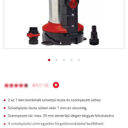
Magyar
HU
Magyar
English
2 az 1-ben kombinált szivattyú tiszta és szennyezett vízhez
Szivattyúzás tiszta vízben akár 1 mm-es vízszintig
Szennyezett víz: max. 35 mm átmérőjű idegen tárgyak felszívására
A szivattyúzási szint egyetlen forgatómozdulattal beállítható