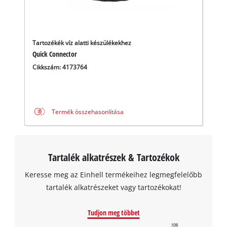
the site with their CMP to add this content
this
Management
to the list of technologies used.
content
Platform
to
Powered by
Usercentrics Consent
the
Management Platform
Tartozékék víz alatti készülékekhez
list
Quick Connector
of
technologies
Cikkszám: 4173764
used.
Powered
by
Termék összehasonlítása
Usercentrics
Consent
Management
Platform
Tartalék alkatrészek & Tartozékok
Keresse meg az Einhell termékeihez legmegfelelőbb
tartalék alkatrészeket vagy tartozékokat!
Tudjon meg többet