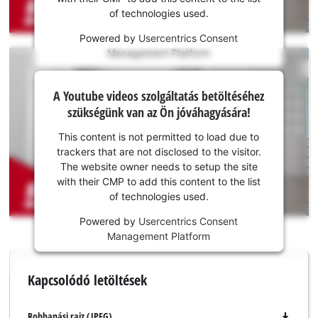
This
of technologies used.
content
is
Powered by
Usercentrics Consent
not
Management Platform
permitted
to
A Youtube
A Youtube videos szolgáltatás betöltéséhez
load
szolgáltatás
szükségünk van az Ön jóváhagyására!
due
betöltéséhez
to
szükségünk
This content is not permitted to load due to
trackers
van az Ön
trackers that are not disclosed to the visitor.
that
jóváhagyására!
The website owner needs to setup the site
are
with their CMP to add this content to the list
not
This
of technologies used.
disclosed
content
to
is
Powered by
Usercentrics Consent
the
not
Management Platform
visitor.
permitted
The
to
Kapcsolódó letöltések
website
load
owner
due
needs
to
Robbanási rajz (JPEG)