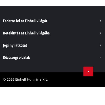
Fedezze fel az Einhell világát
Szolgáltatások
Betekintés az Einhell világába
Akkumulátorrendszer
Rólunk
Jogi nyilatkozat
Fenntarthatóság
Impresszum
Közösségi oldalak
Az Einhell világszerte
Adatvédelem
Karrier
LinkedIn
Megfelelőség
YouТube
Akadálymentesítési Nyilatkozat
© 2026 Einhell Hungária Kft.
Facebook
Instagram