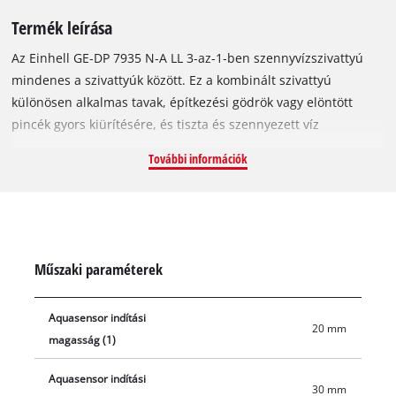
Termék leírása
Az Einhell GE‑DP 7935 N‑A LL 3‑az‑1‑ben szennyvízszivattyú
mindenes a szivattyúk között. Ez a kombinált szivattyú
különösen alkalmas tavak, építkezési gödrök vagy elöntött
pincék gyors kiürítésére, és tiszta és szennyezett víz
szállítására is használható akár 3,5 cm szemcseméretig. A
További információk
korszerű technika és a kimagasló teljesítmény révén ez az erős
merülő szivattyú akár 19.500 liter/óra teljesítményt nyújt
790 W‑on, és legfeljebb 9 m‑ig képes vizet pumpálni. Az
Aquasensor lehetővé teszi a szivattyú indításának gyors és
egyszerű beállítását, külön tiszta és szennyezett víz
Műszaki paraméterek
üzemmóddal. A szárazonfutás elleni védelem biztosítja, hogy
a motor csak akkor működjön, ha a szivattyú a vízben van, így
Aquasensor indítási
elkerülve a károsodást. Az indítás már 15 mm vízmélységtől
20 mm
magasság (1)
lehetséges. A szívási szint 4 fokozatban állítható egyszerű
elfordítással. Egy szivattyú két feladatra: sík szívás akár 1 mm
Aquasensor indítási
maradék vízhez tiszta víz üzemmódban, vagy szennyezett víz
30 mm