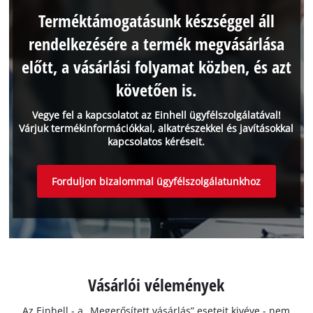
Terméktámogatásunk készséggel áll
rendelkezésére a termék megvásárlása
előtt, a vásárlási folyamat közben, és azt
követően is.
Vegye fel a kapcsolatot az Einhell ügyfélszolgálatával!
Várjuk termékinformációkkal, alkatrészekkel és javításokkal
kapcsolatos kéréseit.
Forduljon bizalommal ügyfélszolgálatunkhoz
Vásárlói vélemények
Az Einhell - a „Megerősített vásárlás” eseteit kivéve - nem