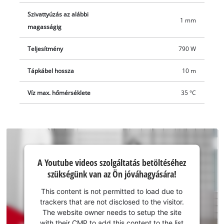
Szivattyúzás az alábbi
1 mm
magasságig
Teljesítmény
790 W
Tápkábel hossza
10 m
Víz max. hőmérséklete
35 °C
A Youtube
A Youtube videos szolgáltatás betöltéséhez
szolgáltatás
szükségünk van az Ön jóváhagyására!
betöltéséhez
szükségünk
This content is not permitted to load due to
van az Ön
trackers that are not disclosed to the visitor.
jóváhagyására!
The website owner needs to setup the site
with their CMP to add this content to the list