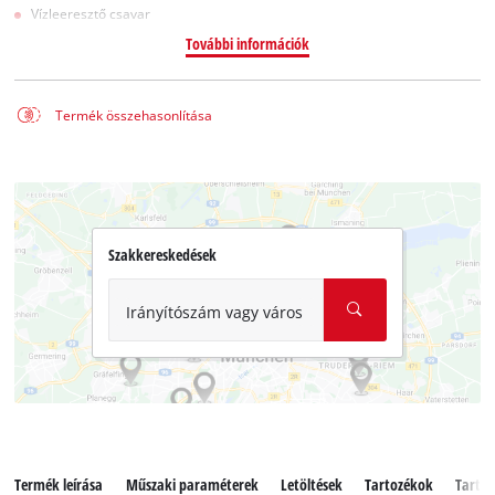
Vízleeresztő csavar
További információk
Termék összehasonlítása
Szakkereskedések
Irányítószám vagy város
Termék leírása
Műszaki paraméterek
Letöltések
Tartozékok
Tartal