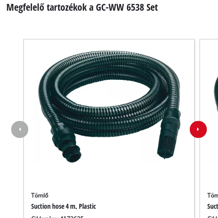
Megfelelő tartozékok a GC-WW 6538 Set
Tömlő
Töm
Suction hose 4 m, Plastic
Suct