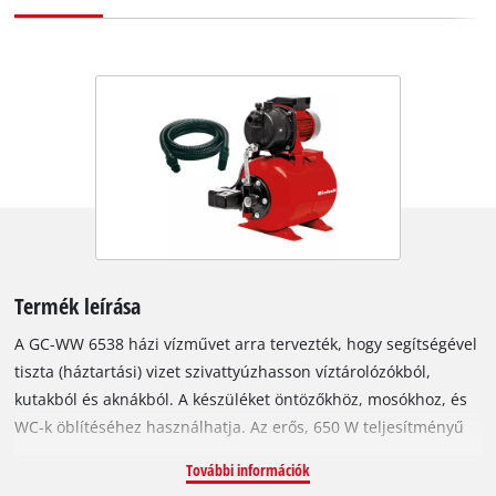
Termék leírása
A GC-WW 6538 házi vízművet arra tervezték, hogy segítségével
tiszta (háztartási) vizet szivattyúzhasson víztárolózókból,
kutakból és aknákból. A készüléket öntözőkhöz, mosókhoz, és
WC-k öblítéséhez használhatja. Az erős, 650 W teljesítményű
motorral óránként max. 3800 liter vizet szivattyúzhat. A GC-
További információk
WW 6538 20 literes nyomótartálya gondoskodik arról, hogy a