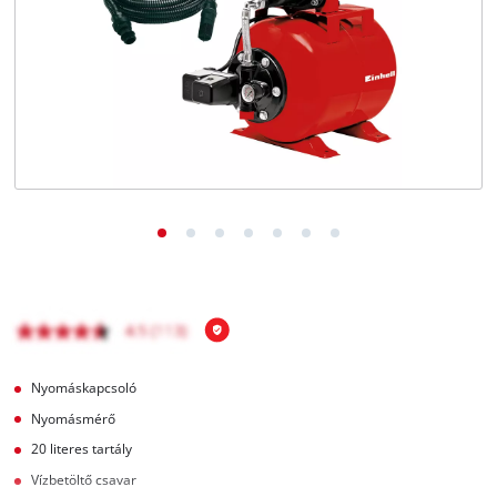
Magyar
HU
Magyar
English
Nyomáskapcsoló
Nyomásmérő
20 literes tartály
Vízbetöltő csavar