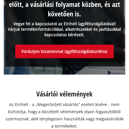
előtt, a vásárlási folyamat közben, és azt
követően is.
Vegye fel a kapcsolatot az Einhell ügyfélszolgálatával!
Várjuk termékinformációkkal, alkatrészekkel és javításokkal
kapcsolatos kéréseit.
Forduljon bizalommal ügyfélszolgálatunkhoz
Vásárlói vélemények
Az Einhell - a „Megerősített vásárlás” eseteit kivéve - nem
biztosítja, hogy a közzétett vélemények olyan fogyasztóktól
származnak, akik ténylegesen használták vagy megvásárolták
a termékeket.