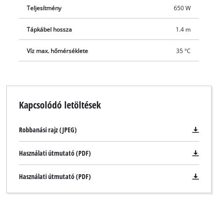
Teljesítmény
650 W
Tápkábel hossza
1.4 m
Víz max. hőmérséklete
35 °C
Kapcsolódó letöltések
Robbanási rajz (JPEG)
Használati útmutató (PDF)
Használati útmutató (PDF)