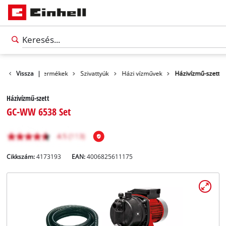
Vissza
|
Termékek
Szivattyúk
Házi vízművek
Házivízmű-szett
Házivízmű-szett
GC-WW 6538 Set
Cikkszám:
4173193
EAN:
4006825611175