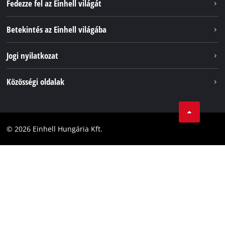
Fedezze fel az Einhell világát
Szolgáltatások
Betekintés az Einhell világába
Akkumulátorrendszer
Rólunk
Jogi nyilatkozat
Fenntarthatóság
Impresszum
Közösségi oldalak
Az Einhell világszerte
Adatvédelem
Karrier
LinkedIn
Megfelelőség
YouТube
Akadálymentesítési Nyilatkozat
© 2026 Einhell Hungária Kft.
Facebook
Instagram