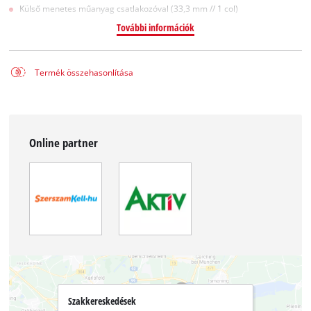
Külső menetes műanyag csatlakozóval (33,3 mm // 1 col)
További információk
Termék összehasonlítása
Online partner
Szakkereskedések