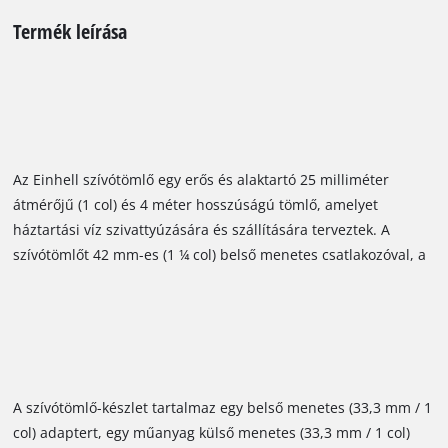
Termék leírása
Az Einhell szívótömlő egy erős és alaktartó 25 milliméter
átmérőjű (1 col) és 4 méter hosszúságú tömlő, amelyet
háztartási víz szivattyúzására és szállítására terveztek. A
szívótömlőt 42 mm-es (1 ¼ col) belső menetes csatlakozóval, a
mellékelt belső menetes (33,3 mm / 1 col) adapterrel és egy
külső menetes (33,3 mm / 1 col) műanyag csatlakozóval
búvárszivattyúkhoz, házi vízművekhez és automata házi
szivattyúkhoz csatlakoztathatja. A kemény műanyagból készült
tömlő ideális háztartási víz szállításához.
A szívótömlő-készlet tartalmaz egy belső menetes (33,3 mm / 1
col) adaptert, egy műanyag külső menetes (33,3 mm / 1 col)