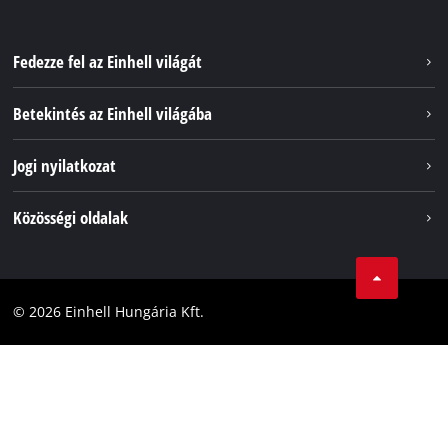
Fedezze fel az Einhell világát
Szolgáltatások
Betekintés az Einhell világába
Akkumulátorrendszer
Rólunk
Jogi nyilatkozat
Fenntarthatóság
Impresszum
Közösségi oldalak
Az Einhell világszerte
Adatvédelem
Karrier
LinkedIn
Megfelelőség
YouТube
Akadálymentesítési Nyilatkozat
© 2026 Einhell Hungária Kft.
Facebook
Instagram