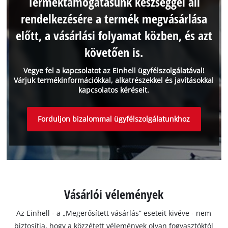
Terméktámogatásunk készséggel áll
rendelkezésére a termék megvásárlása
előtt, a vásárlási folyamat közben, és azt
követően is.
Vegye fel a kapcsolatot az Einhell ügyfélszolgálatával!
Várjuk termékinformációkkal, alkatrészekkel és javításokkal
kapcsolatos kéréseit.
Forduljon bizalommal ügyfélszolgálatunkhoz
Vásárlói vélemények
Az Einhell - a „Megerősített vásárlás” eseteit kivéve - nem
biztosítja, hogy a közzétett vélemények olyan fogyasztóktól