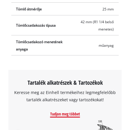
Tömlő átmérője
25 mm
42 mm (R1 1/4 belső
Tömlőcsatlakozás típusa
menetes)
Tömlőcsatlakozó menetének
műanyag
anyaga
Tartalék alkatrészek & Tartozékok
Keresse meg az Einhell termékeihez legmegfelelőbb
tartalék alkatrészeket vagy tartozékokat!
Tudjon meg többet
A Google Maps szolgáltatás betöltéséhez
szükségünk van az Ön jóváhagyására!