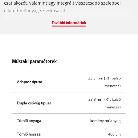
csatlakozót, valamint egy integrált visszacsapó szeleppel
ellátott műanyag szívókosarat.
További információk
Műszaki paraméterek
33,3 mm (R1, belső
Adapter típusa
menetes)
33,3 mm (R1, külső
Dupla csővég típusa
menetes)
Tömlő anyaga
kemény műanyag
Tömlő hossza
400 cm