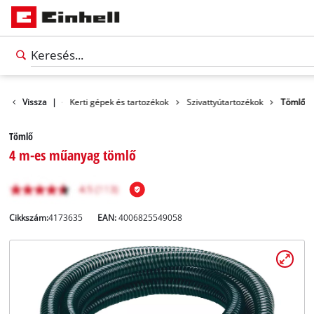
Tartozékok
Vissza
|
Kerti gépek és tartozékok
Szivattyútartozékok
Tömlő
Tömlő
4 m-es műanyag tömlő
Cikkszám:
4173635
EAN:
4006825549058