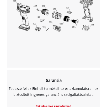
This content is not permitted to load due
to trackers that are not disclosed to the
visitor. The website owner needs to setup
the site with their CMP to add this content
to the list of technologies used.
Powered by
Usercentrics Consent
Management Platform
Garancia
Fedezze fel az Einhell termékeihez és akkumulátoraihoz
biztosított ingyenes garanciális szolgáltatásainkat.
Tekintse meg kínálatunkat